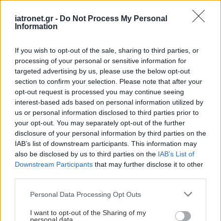
iatronet.gr -
Do Not Process My Personal
Τι ζητούν οι Τεχνολόγοι
Information
Ιατρικών Εργαστηρίων
If you wish to opt-out of the sale, sharing to third parties, or
processing of your personal or sensitive information for
targeted advertising by us, please use the below opt-out
section to confirm your selection. Please note that after your
opt-out request is processed you may continue seeing
228η Αποστολή ΚΙΜ στο
interest-based ads based on personal information utilized by
Χαλκιόπουλοι
us or personal information disclosed to third parties prior to
Αιτωλοακαρνανίας
your opt-out. You may separately opt-out of the further
disclosure of your personal information by third parties on the
IAB’s list of downstream participants. This information may
also be disclosed by us to third parties on the
IAB’s List of
Όμιλος Ιατρικού
Downstream Participants
that may further disclose it to other
Αθηνών: ‘’Back to
third parties.
School’’ με υγεία &
Please note that this website/app uses one or more Google
Personal Data Processing Opt Outs
ασφάλεια
services and may gather and store information including but
not limited to your visit or usage behaviour. You may click to
I want to opt-out of the Sharing of my
personal data.