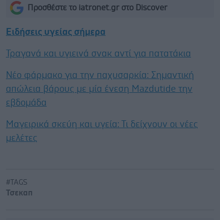
Προσθέστε το iatronet.gr στο Discover
Ειδήσεις υγείας σήμερα
Τραγανά και υγιεινά σνακ αντί για πατατάκια
Νέο φάρμακο για την παχυσαρκία: Σημαντική
απώλεια βάρους με μία ένεση Mazdutide την
εβδομάδα
Μαγειρικά σκεύη και υγεία: Τι δείχνουν οι νέες
μελέτες
#TAGS
Τσεκαπ