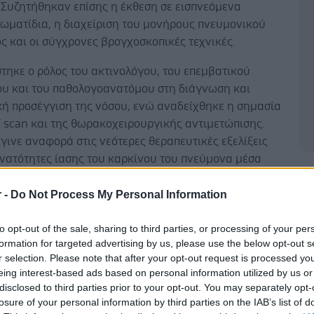
 Συζητήθηκαν επίσης η έκθεση σε εισπνεόμενα
σωματίδια, η διαχείριση του μονήρους πνευμονικού
ς και οι σύγχρονες βρογχοσκοπικές τεχνικές.
τηκε ο ρόλος του ακτινολόγου, του επεμβατικού
ου και του παθολογοανατόμου στη διάγνωση και
κή προσέγγιση της νόσου, ενώ αναδείχθηκε η σημασία
 scan και της θωρακοχειρουργικής αντιμετώπισης.
έγινε αναφορά στις νεότερες θεραπευτικές εξελίξεις
υνατότητες ίασης του καρκίνου του πνεύμονα μέσα
γχρονες ογκολογικές θεραπείες. Τέλος, μέσα από
Δ
 εμπειρία ασθενή αναδείχθηκαν η ανθρώπινη
r -
Do Not Process My Personal Information
ης νόσου, οι προκλήσεις της καθημερινότητας και η
to opt-out of the sale, sharing to third parties, or processing of your per
ς υποστήριξης και της ελπίδας.
formation for targeted advertising by us, please use the below opt-out s
λωση συμμετείχαν 22 ομιλητές– εκπρόσωποι
r selection. Please note that after your opt-out request is processed y
eing interest-based ads based on personal information utilized by us or
ημονικής και ακαδημαϊκής κοινότητας και των
disclosed to third parties prior to your opt-out. You may separately opt-
losure of your personal information by third parties on the IAB’s list of