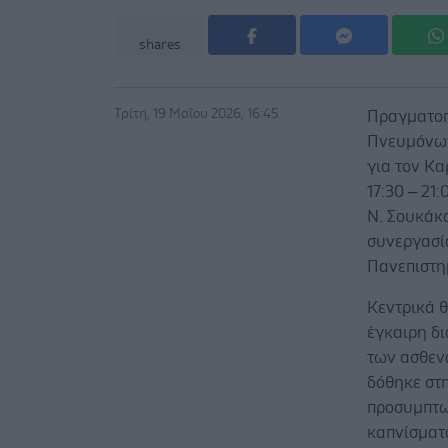
shares
Τρίτη, 19 Μαΐου 2026, 16:45
Πραγματοπ
Πνευμόνων
για τον Κα
17:30 – 21
Ν. Σουκάκο
συνεργασί
Πανεπιστη
Κεντρικά 
έγκαιρη δ
των ασθεν
δόθηκε στη
προσυμπτω
καπνίσματ