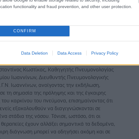
Υγείας, ο κος Σπύρος Δερδεμέζης, Διοικητής
cation functionality and fraud prevention, and other user protection.
μιακού Γενικού Νοσοκομείου Ιωαννίνων, ο κος
Σκανδάλης, Αναπληρωτής Διοικητής
μιακού Γενικού Νοσοκομείου Ιωαννίνων, η κα Μαρία
CONFIRM
όεδρος Συλλόγου Ασθενών με Νεοπλασία, Φίλων και
ών Βορειοδυτικής Ελλάδας, «ΕΙΜΑΣΤΕ ΜΑΖΙ» και η κα
αδοπούλου, Γενική Διευθύντρια των Γενικών
Data Deletion
Data Access
Privacy Policy
άτους (Γ.Α.Κ.).
σταντίνος Κωστίκας, Καθηγητής Πνευμονολογίας
μίου Ιωαννίνων, Διευθυντής Πνευμονολογικής
.Γ.Ν. Ιωαννίνων, ανοίγοντας την εκδήλωση,
σε τη σημασία της πρόληψης και της έγκαιρης
 του καρκίνου του πνεύμονα, επισημαίνοντας ότι
θενείς εξακολουθούν να διαγιγνώσκονται σε
α στάδια της νόσου. Τόνισε, ωστόσο, ότι οι
 θεραπείες έχουν αλλάξει σημαντικά τα δεδομένα,
αιρη διάγνωση μπορεί να οδηγήσει ακόμη και σε