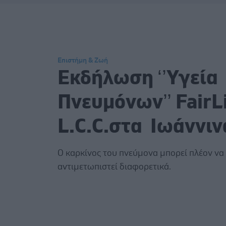
Επιστήμη & Ζωή
Εκδήλωση ‘’Υγεία
Πνευμόνων’’ FairL
L.C.C.στα Ιωάννιν
Ο καρκίνος του πνεύμονα μπορεί πλέον να
αντιμετωπιστεί διαφορετικά.