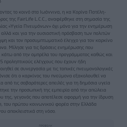
.
ντας το κοινό στα Ιωάννινα, η κα Κορίνα Πατέλη-
δρος της FairLife L.C.C., αναφέρθηκε στη σημασία της
ίας «Υγεία Πνευμόνων» όχι μόνο για την ενημέρωση
 αλλά και για την ουσιαστική πρόσβαση των πολιτών
ηψη και τον προσυμπτωματικό έλεγχο για τον καρκίνο
να. Μίλησε για τις δράσεις ενημέρωσης που
ι κάτω από την ομπρέλα του προγράμματος καθώς και
75 προληπτικούς ελέγχους που έχουν ήδη
ιηθεί σε συνεργασία με τις τοπικές πνευμονολογικές
Τόνισε ότι ο καρκίνος του πνεύμονα εξακολουθεί να
ία από τις σοβαρότερες απειλές για τη δημόσια υγεία
τηκε την προσωπική της εμπειρία από την απώλεια
υ της, γεγονός που αποτέλεσε αφορμή για την ίδρυση
fe, του πρώτου κοινωνικού φορέα στην Ελλάδα
ου αποκλειστικά στη νόσο.