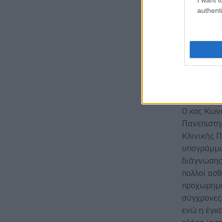
Επιστημών 
authenti
Πανεπιστη
Δημήτρης 
Πανεπιστη
Τζίμα, Πρ
Οικογενει
Μάρθα Παπ
Αρχείων Κρ
Ο κος Κων
Πανεπιστη
Κλινικής Π
υπογράμμι
διάγνωσης
πολλοί ασ
προχωρημέν
σύγχρονες
ενώ η έγκ