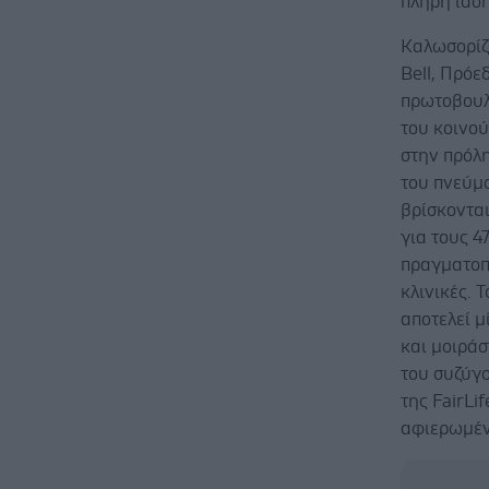
πλήρη ίαση
Καλωσορίζο
Bell, Πρόε
πρωτοβουλ
του κοινού
στην πρόλ
του πνεύμο
βρίσκοντα
για τους 4
πραγματοπο
κλινικές. 
αποτελεί μ
και μοιράσ
του συζύγο
της FairLi
αφιερωμέν