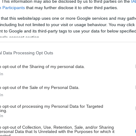
. This information may also be disclosed by us to third parties on the
IA
ωση συντόνισε ο κ. Κωνσταντίνος Κωστίκας,
Participants
that may further disclose it to other third parties.
 Πνευμονολογίας Πανεπιστημίου Ιωαννίνων,
 that this website/app uses one or more Google services and may gath
ς Πνευμονολογικής Κλινικής Π.Γ.Ν. Ιωαννίνων.
including but not limited to your visit or usage behaviour. You may click 
 to Google and its third-party tags to use your data for below specifi
ogle consent section.
ρα από 1160 άτομα παρακολούθησαν δια ζώσης και
l Data Processing Opt Outs
ά την εκδήλωση στα Ιωάννινα, τον 6ο σταθμό της
o opt-out of the Sharing of my personal data.
ας «Υγεία Πνευμόνων» της FairLife L.C.C. μετά τις
In
νες εκδηλώσεις σε Θεσσαλονίκη, Λάρισα,
ύπολη, Πάτρα και Αθήνα. Στόχος της πρωτοβουλίας
o opt-out of the Sale of my Personal Data.
ημέρωση και ευαισθητοποίηση του κοινού για
In
ψη του καρκίνου του πνεύμονα, καθώς και η
του προσυμπτωματικού ελέγχου για την έγκαιρη
to opt-out of processing my Personal Data for Targeted
ing.
της νόσου.
In
ηκε επίσης η δωρεάν προσφορά στο
o opt-out of Collection, Use, Retention, Sale, and/or Sharing
ersonal Data that Is Unrelated with the Purposes for which it
εξετάσεων προσυμπτωματικού ελέγχου καρκίνου του
lected.