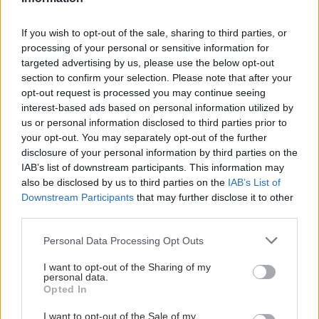
If you wish to opt-out of the sale, sharing to third parties, or
processing of your personal or sensitive information for
targeted advertising by us, please use the below opt-out
section to confirm your selection. Please note that after your
opt-out request is processed you may continue seeing
interest-based ads based on personal information utilized by
us or personal information disclosed to third parties prior to
ΜΠΕΙΤΕ ΣΤΗ ΣΥΖΗΤΗΣΗ
your opt-out. You may separately opt-out of the further
Loading...
disclosure of your personal information by third parties on the
IAB’s list of downstream participants. This information may
also be disclosed by us to third parties on the
IAB’s List of
Downstream Participants
that may further disclose it to other
third parties.
Προσθήκη Σχολίου
Please note that this website/app uses one or more Google
Personal Data Processing Opt Outs
services and may gather and store information including but
not limited to your visit or usage behaviour. You may click to
I want to opt-out of the Sharing of my
personal data.
grant or deny consent to Google and its third-party tags to
Opted In
use your data for below specified purposes in below Google
consent section.
I want to opt-out of the Sale of my