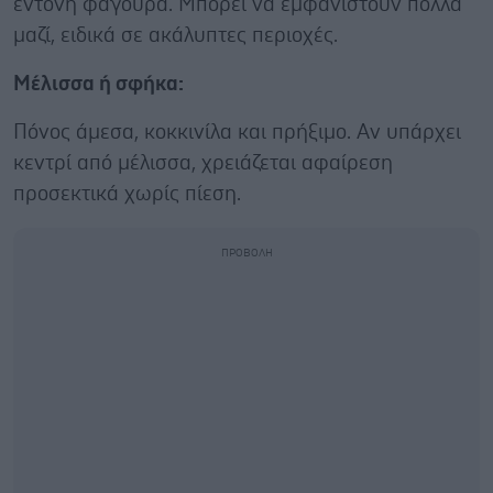
έντονη φαγούρα. Μπορεί να εμφανιστούν πολλά
μαζί, ειδικά σε ακάλυπτες περιοχές.
Μέλισσα ή σφήκα:
Πόνος άμεσα, κοκκινίλα και πρήξιμο. Αν υπάρχει
κεντρί από μέλισσα, χρειάζεται αφαίρεση
προσεκτικά χωρίς πίεση.