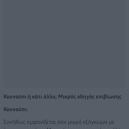
Κουνούπι ή κάτι άλλο; Μικρός οδηγός επιβίωσης
Κουνούπι:
Συνήθως εμφανίζεται σαν μικρό εξόγκωμα με