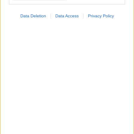
Data Deletion
Data Access
Privacy Policy