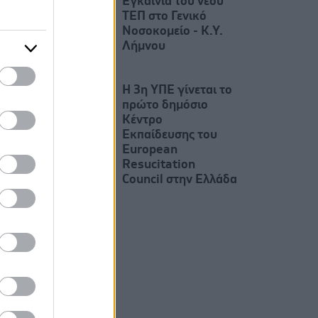
Εγκαίνια του νέου
ΤΕΠ στο Γενικό
Νοσοκομείο - Κ.Υ.
Λήμνου
Η 3η ΥΠΕ γίνεται το
πρώτο δημόσιο
Κέντρο
Εκπαίδευσης του
European
Resucitation
Council στην Ελλάδα