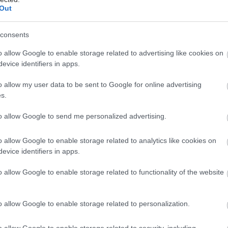
ο Κορίνθου: Τμήμα ψευδοροφής κατέρρευσε στα
Out
μένα ΤΕΠ
consents
αι Καρδίτσα ο Άδ. Γεωργιάδης για την παραλαβή 7
ων του ΕΚΑΒ και τα εγκαίνια του ΚΥ Σοφάδων
o allow Google to enable storage related to advertising like cookies on
evice identifiers in apps.
άζει η ψυχική υγεία τη σωματική
o allow my user data to be sent to Google for online advertising
s.
to allow Google to send me personalized advertising.
o allow Google to enable storage related to analytics like cookies on
evice identifiers in apps.
θήσεις
o allow Google to enable storage related to functionality of the website
o allow Google to enable storage related to personalization.
hares
o allow Google to enable storage related to security, including