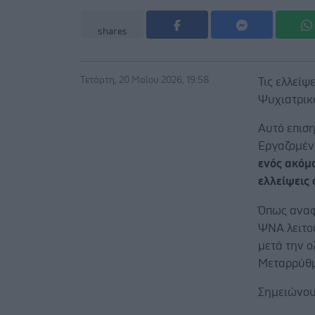
shares
Τετάρτη, 20 Μαΐου 2026, 19:58
Τις ελλείψ
Ψυχιατρικ
Αυτό επιση
Εργαζομέν
ενός ακόμ
ελλείψεις 
Όπως αναφ
ΨΝΑ λειτου
μετά την 
Μεταρρύθμ
Σημειώνου