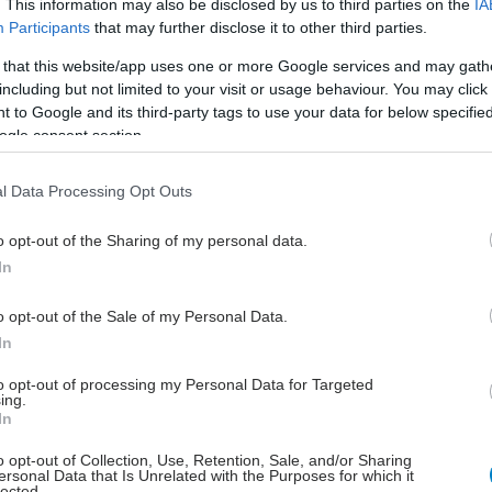
. This information may also be disclosed by us to third parties on the
IA
α, τα κενά σε νοσηλευτές φτάνουν επίσης το
Participants
that may further disclose it to other third parties.
ου 50% αφού από τις 935 οργανικές θέσεις ΠΕ, ΤΕ
 that this website/app uses one or more Google services and may gath
ν και ΔΕ βοηθών νοσηλευτών καλυμμένες είναι
including but not limited to your visit or usage behaviour. You may click 
9.
 to Google and its third-party tags to use your data for below specifi
ogle consent section.
ΨΝΑ έχει φτάσει να εφημερεύει 3 φορές σε 7 ημέρες
,
είς συνθήκες για ασθενείς και εργαζόμενους.
Μόνο
l Data Processing Opt Outs
ος 2025 στα ΤΕΠ του πρώην ΨΝΑ
, που με ευθύνη της
της 2
ης
ΥΠΕ παραμένει κλειστό σε μέρες που δεν
o opt-out of the Sharing of my personal data.
ι το Νοσοκομείο,
εξετάστηκαν 4.677 ασθενείς και
In
272 εισαγωγές
, ενώ από αυτές οι 1.535 ήταν ακούσιες
 εκούσιες εισαγωγές!
o opt-out of the Sale of my Personal Data.
In
to opt-out of processing my Personal Data for Targeted
ing.
έστε το iatronet.gr στο Discover
In
υγείας σήμερα
o opt-out of Collection, Use, Retention, Sale, and/or Sharing
ersonal Data that Is Unrelated with the Purposes for which it
lected.