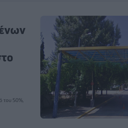
μένων
στο
ό του 50%,