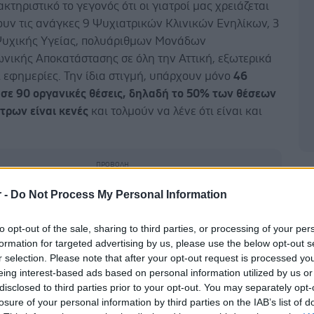
ακτηριστικό το γεγονός ότι οι γιατροί μας χρειάζεται
ουν τις ανάγκες 9 Ψυχιατρικών Κλινικών Ενηλίκων, 3
υχικής Υγείας, πολυάριθμων Μονάδων
νικής Αποκατάστασης σε όλη την Αττική, εξωτερικά
ι εφημερίες. Την ίδια στιγμή, υπάρχουν μόνο
46
 σε 90 οργανικές θέσεις, δηλαδή το 50% των θέσεων
τρων είναι κενές
και τολμούν να λένε ότι είναι και
Δ
r -
Do Not Process My Personal Information
 τους εργαζόμενους, στην Αττική έχει να
ί μόνιμος ψυχίατρος από το 2024
και έγιναν μόνο 3
to opt-out of the sale, sharing to third parties, or processing of your per
ς επικουρικών στο πρώην ΨΝΑ, έπειτα από πίεση των
formation for targeted advertising by us, please use the below opt-out s
r selection. Please note that after your opt-out request is processed y
στικών οργάνων και των εργαζομένων και
έφτασαν
eing interest-based ads based on personal information utilized by us or
δύο χρόνια να βγάζουν προκήρυξη για μόνο 5
disclosed to third parties prior to your opt-out. You may separately opt-
 σε 44 κενές οργανικές θέσεις.
losure of your personal information by third parties on the IAB’s list of