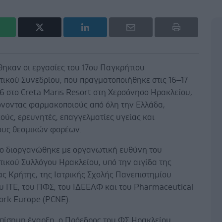
ηκαν οι εργασίες του 17ου Παγκρήτιου
ικού Συνεδρίου, που πραγματοποιήθηκε στις 16–17
6 στο Creta Maris Resort στη Χερσόνησο Ηρακλείου,
νοντας φαρμακοποιούς από όλη την Ελλάδα,
ύς, ερευνητές, επαγγελματίες υγείας και
υς θεσμικών φορέων.
ιο διοργανώθηκε με οργανωτική ευθύνη του
ικού Συλλόγου Ηρακλείου, υπό την αιγίδα της
ς Κρήτης, της Ιατρικής Σχολής Πανεπιστημίου
υ ΙΤΕ, του ΠΦΣ, του ΙΔΕΕΑΦ και του Pharmaceutical
ork Europe (PCNE).
επίσημη έναρξη, ο Πρόεδρος του ΦΣ Ηρακλείου