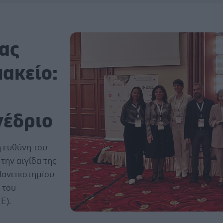
ίας
ακείο:
νέδριο
 ευθύνη του
την αιγίδα της
 Πανεπιστημίου
 του
E).