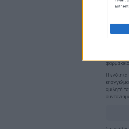
και της κ
authenti
αναδεικνύ
καινοτομία
Το πρόγρα
γυναικών 
Κυνηγάκη,
σχολιασμό
την κα Σο
φαρμακείο
Η ενότητα 
επαγγελματ
ομιλητή τ
συντονισμό
Στο σκέλος