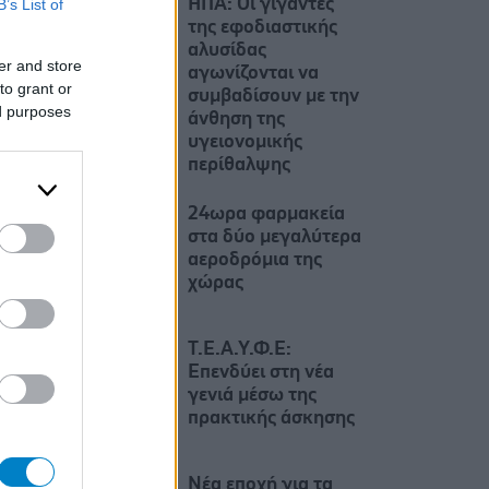
ΗΠΑ: Οι γίγαντες
B’s List of
της εφοδιαστικής
αλυσίδας
er and store
αγωνίζονται να
to grant or
συμβαδίσουν με την
ed purposes
άνθηση της
υγειονομικής
περίθαλψης
24ωρα φαρμακεία
στα δύο μεγαλύτερα
αεροδρόμια της
χώρας
Τ.Ε.Α.Υ.Φ.Ε:
Επενδύει στη νέα
γενιά μέσω της
πρακτικής άσκησης
Νέα εποχή για τα