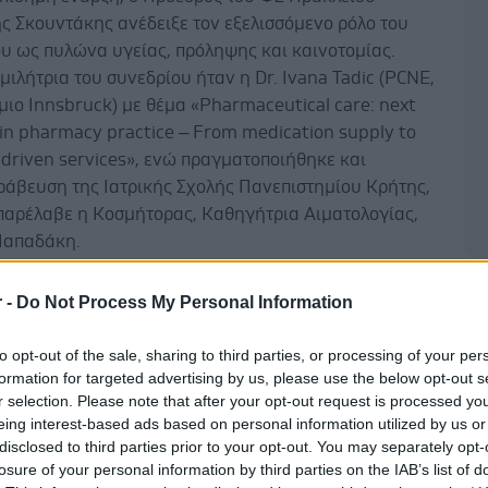
ς Σκουντάκης ανέδειξε τον εξελισσόμενο ρόλο του
υ ως πυλώνα υγείας, πρόληψης και καινοτομίας.
μιλήτρια του συνεδρίου ήταν η Dr. Ivana Tadic (PCNE,
ιο Innsbruck) με θέμα «Pharmaceutical care: next
 in pharmacy practice – From medication supply to
driven services», ενώ πραγματοποιήθηκε και
βράβευση της Ιατρικής Σχολής Πανεπιστημίου Κρήτης,
 παρέλαβε η Κοσμήτορας, Καθηγήτρια Αιματολογίας,
Παπαδάκη.
ναρξη του συνεδρίου, η Αντιπρύτανις του Παν.
Δ
r -
Do Not Process My Personal Information
αθηγήτρια Μαρία Βαμβακάκη, απηύθυνε σύντομο
 παρουσιάζοντας τις δράσεις και τις αναπτυσσόμενες
to opt-out of the sale, sharing to third parties, or processing of your per
 του Ιδρύματος με τον ΦΣΗ στους τομείς της έρευνας
formation for targeted advertising by us, please use the below opt-out s
παίδευσης/δια βίου μάθησης.
r selection. Please note that after your opt-out request is processed y
eing interest-based ads based on personal information utilized by us or
ονικές εισηγήσεις κάλυψαν σύγχρονες διαστάσεις της
disclosed to third parties prior to your opt-out. You may separately opt-
κής πρακτικής, της δημόσιας υγείας και της
losure of your personal information by third parties on the IAB’s list of