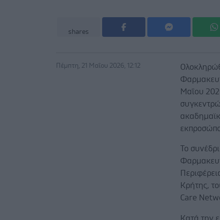
shares
Πέμπτη, 21 Μαΐου 2026, 12:12
Ολοκληρώθ
Φαρμακευτ
Μαΐου 202
συγκεντρώ
ακαδημαϊκο
εκπροσώπο
Το συνέδρ
Φαρμακευτ
Περιφέρεια
Κρήτης, το
Care Netw
Κατά την 