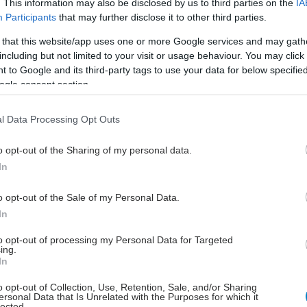
. This information may also be disclosed by us to third parties on the
IA
ς φαρμακευτικής.
Participants
that may further disclose it to other third parties.
 that this website/app uses one or more Google services and may gath
including but not limited to your visit or usage behaviour. You may click 
 to Google and its third-party tags to use your data for below specifi
ποιός κα Αγάπη Φουρναράκη παρουσίασε τον ρόλο
ogle consent section.
κοποιού στη διαχείριση του σακχαρώδη διαβήτη
νώ η Επικ. Καθηγήτρια ΙΣ ΠΚ Δρ. κα Ειρήνη
l Data Processing Opt Outs
 ανέδειξε ζητήματα φαρμακοεπαγρύπνησης στις
διάμεσες πνευμονοπάθειες. Η φαρμακοποιός κα
o opt-out of the Sharing of my personal data.
Κουβίδη παρουσίασε δεδομένα για την εμβολιαστική
In
ν φαρμακοποιών της Κρήτης, ενώ ο Καθηγητής
o opt-out of the Sale of my Personal Data.
γίας ΙΣ–ΠΚ δρ Ιωάννης Χαραλαμπόπουλος ανέπτυξε
In
εις στις νέες θεραπείες των νευροεκφυλιστικών
. Παράλληλα, η Καθηγήτρια ΓΙ & ΔΥ ΙΣ ΠΚ δρ Ιωάννα
to opt-out of processing my Personal Data for Targeted
ing.
νη παρουσίασε τη σημασία της συνεργασίας ΠΦΥ και
In
ιών στα αναπνευστικά νοσήματα, ενώ η δρ Ιωάννα
 εστίασε στις παρεμβάσεις διακοπής καπνίσματος.
o opt-out of Collection, Use, Retention, Sale, and/or Sharing
ersonal Data that Is Unrelated with the Purposes for which it
lected.