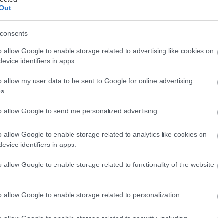
υλό τραπέζι «Η Πρωτοβάθμια Φροντίδα Υγείας και η
Out
εία ως εταίροι συνεργασίας για ποιοτική φροντίδα
τητα» συντόνισε ο δρ Μάριος Σπανάκης, με τη
consents
 του Καθηγητή Υγιεινής & Επιδημιολογίας της
o allow Google to enable storage related to advertising like cookies on
χολής του Παν. Θεσσαλίας δρ Χρήστου
evice identifiers in apps.
τοδούλου, του Αν. Καθηγητή ΠΦΥ ΙΣ ΠΚ δρ
 Συμβουλάκη και του Καθηγητή Πολιτικών
o allow my user data to be sent to Google for online advertising
, Διευθυντή ΚΕΠΕΤ και ΚΕΔΙΒΙΜ ΠΚ δρ Νίκου
s.
 Στο πλαίσιο της συζήτησης ανακοινώθηκε η
to allow Google to send me personalized advertising.
 δράση για την υπέρταση, η οποία θα υλοποιηθεί
κοινοτικών φαρμακείων.
o allow Google to enable storage related to analytics like cookies on
evice identifiers in apps.
 «Τα Φαρμακεία ως Στρατηγικοί Εταίροι Καινοτομίας
 και την Περιφερειακή Ανάπτυξη», υπό τον
o allow Google to enable storage related to functionality of the website
ό του Αριστοτέλη Σκουντάκη, συγκέντρωσε τη
 των δρ Γιώργου Παπαμιχαήλ (ΕΤΕΠ-Κ), δρ Μιχάλη
o allow Google to enable storage related to personalization.
αθηγητή Βιολογίας ΠΚ και Δ/ντή Μήτις), δρ
 Ταβερναράκη (ΙΜΒΒ–ΙΤΕ, ΙΣ–ΠΚ και Προέδρου EMBC)
o allow Google to enable storage related to security, including