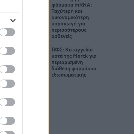
φάρμακα mRNA:
Ταχύτερη και
οικονομικότερη
παραγωγή για
περισσότερους
ασθενείς
ΠΦΣ: Καταγγελία
κατά της Merck για
περιορισμένη
διάθεση φαρμάκου
εξωσωματικής