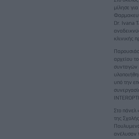
μίλησε γι
Φαρμακευτ
Dr. Ivana 
αναδεικνύ
κλινικής π
Παρουσιάσ
αρχείου τ
συνταγών 
υλοποιήθη
υπό την επ
συνεργασία
INTEROPTI
Στο πάνελ
της Σχολή
Πουλυμενά
ανέλυσαν 