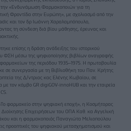
α την «Ενδυνάμωση Φαρμακοποιών για τη
ική Φροντίδα στην Ευρώπη», με σχολιασμό από την
Tadic και τον δρ Ιωάννη Χαραλαμπόπουλο,
οντας τη σύνδεση διά βίου μάθησης, έρευνας και
ρακτικής.
τηκε επίσης η δράση ανάδειξης του ιστορικού
ου ΦΣΗ μέσω της ψηφιοποίησης βιβλίων αναγραφής
φαρμακείων της περιόδου 1935–1975. Η πρωτοβουλία
κε σε συνεργασία με τη Βιβλιοθήκη του Παν. Κρήτης
οπτεία της Δ/ντριας κας Ελένης Κωβαίου, σε
 με τον κόμβο GR digiGOV-innoHUB και την εταιρεία
CS.
 «Το φαρμακείο στην ψηφιακή εποχή», η Κοσμήτορας
ς Διοίκησης Επιχειρήσεων του ΟΠΑ Καθ. κα Αγγελική
κου και η φαρμακοποιός Παναγιώτα Μελιοπούλου
τις προοπτικές του ψηφιακού μετασχηματισμού και