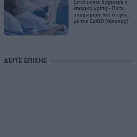
Επτά μήνες διήρκεσε η
εποχική γρίπη - Πότε
υποχώρησε και τι έγινε
με την CoViD [πίνακας]
ΔΕΙΤΕ ΕΠΙΣΗΣ