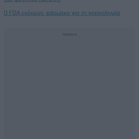
Ο FDA ενέκρινε φάρμακο για τη ναρκοληψία