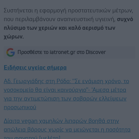
Συστήνεται η εφαρμογή προστατευτικών μέτρων,
που περιλαμβάνουν αναπνευστική υγιεινή,
συχνό
πλύσιμο των χεριών και καλό αερισμό των
χώρων.
Προσθέστε το iatronet.gr στο Discover
Ειδήσεις υγείας σήμερα
Αδ. Γεωργιάδης στη Ρόδο: ''Σε ενάμιση χρόνο, το
νοσοκομείο θα είναι καινούργιο''- 'Αμεσα μέτρα
για την αντιμετώπιση των σοβαρών ελλείψεων
προσωπικού
Δίαιτα vegan χαμηλών λιπαρών βοηθά στην
απώλεια βάρους χωρίς να μειώνεται η ποσότητα
του φαγητού [μελέτη]