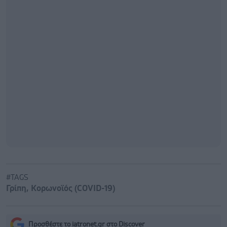
#TAGS
Γρίπη
,
Κορωνοϊός (COVID-19)
Προσθέστε το iatronet.gr στο Discover