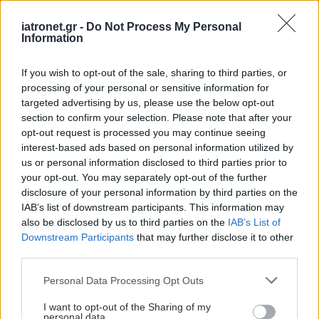
σε τέταρτη επαρχία
iatronet.gr -
Do Not Process My Personal
Information
If you wish to opt-out of the sale, sharing to third parties, or
ECDC: Πέντε άτομα σε
processing of your personal or sensitive information for
στενή επαφή με τον
targeted advertising by us, please use the below opt-out
Γάλλο γιατρό που
section to confirm your selection. Please note that after your
μολύνθηκε από Έμπολα
opt-out request is processed you may continue seeing
interest-based ads based on personal information utilized by
us or personal information disclosed to third parties prior to
your opt-out. You may separately opt-out of the further
disclosure of your personal information by third parties on the
IAB’s list of downstream participants. This information may
ΔΕΙΤΕ ΕΠΙΣΗΣ
also be disclosed by us to third parties on the
IAB’s List of
Downstream Participants
that may further disclose it to other
third parties.
Please note that this website/app uses one or more Google
Personal Data Processing Opt Outs
services and may gather and store information including but
not limited to your visit or usage behaviour. You may click to
I want to opt-out of the Sharing of my
personal data.