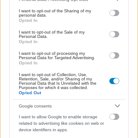
services and may gather and store information including but
not limited to your visit or usage behaviour. You may click to
I want to opt-out of the Sharing of my
personal data.
grant or deny consent to Google and its third-party tags to
Opted In
use your data for below specified purposes in below Google
consent section.
I want to opt-out of the Sale of my
Personal Data.
Opted In
I want to opt-out of processing my
Personal Data for Targeted Advertising.
Opted In
I want to opt-out of Collection, Use,
Retention, Sale, and/or Sharing of my
Personal Data that Is Unrelated with the
Purposes for which it was collected.
Opted Out
Google consents
I want to allow Google to enable storage
related to advertising like cookies on web or
device identifiers in apps.
ΣΗΜΕΡΑ ΣΤΟ IATRONET.GR