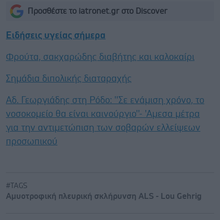
Προσθέστε το iatronet.gr στο Discover
Ειδήσεις υγείας σήμερα
Φρούτα, σακχαρώδης διαβήτης και καλοκαίρι
Σημάδια διπολικής διαταραχής
Αδ. Γεωργιάδης στη Ρόδο: ''Σε ενάμιση χρόνο, το
νοσοκομείο θα είναι καινούργιο''- 'Αμεσα μέτρα
για την αντιμετώπιση των σοβαρών ελλείψεων
προσωπικού
#TAGS
Αμυοτροφική πλευρική σκλήρυνση ALS - Lou Gehrig