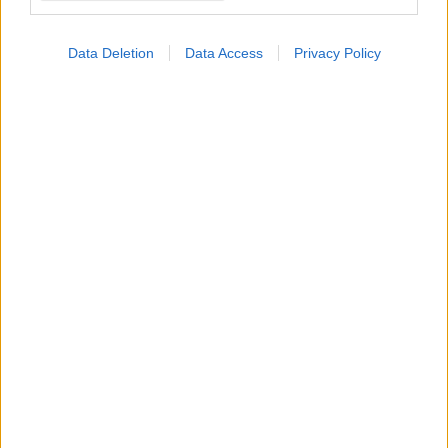
ΜΠΕΙΤΕ ΣΤΗ ΣΥΖΗΤΗΣΗ
Data Deletion
Data Access
Privacy Policy
Loading...
Προσθήκη Σχολίου
ΣΗΜΕΡΑ ΣΤΟ IATRONET.GR