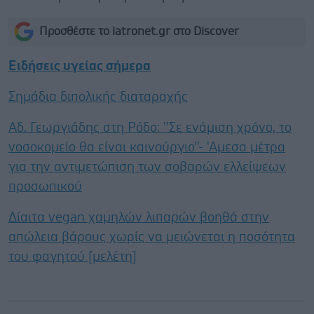
Προσθέστε το iatronet.gr στο Discover
Ειδήσεις υγείας σήμερα
Σημάδια διπολικής διαταραχής
Αδ. Γεωργιάδης στη Ρόδο: ''Σε ενάμιση χρόνο, το
νοσοκομείο θα είναι καινούργιο''- 'Αμεσα μέτρα
για την αντιμετώπιση των σοβαρών ελλείψεων
προσωπικού
Δίαιτα vegan χαμηλών λιπαρών βοηθά στην
απώλεια βάρους χωρίς να μειώνεται η ποσότητα
του φαγητού [μελέτη]