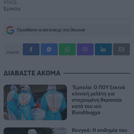
#TAGS
Έμπολα
Προσθέστε το iatronet.gr στο Discover
shares
ΔΙΑΒΑΣΤΕ ΑΚΟΜΑ
'Εμπολα: Ο ΠΟΥ ξεκινά
κλινική μελέτη για
στοχευμένη θεραπεία
κατά του ιού
Bundibugyo
Κονγκό: Η επιδημία του