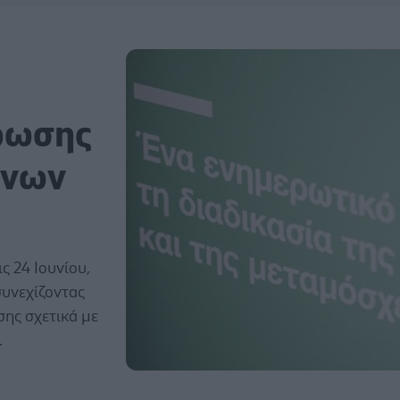
ρωσης
άνων
ς 24 Ιουνίου,
συνεχίζοντας
σης σχετικά με
.