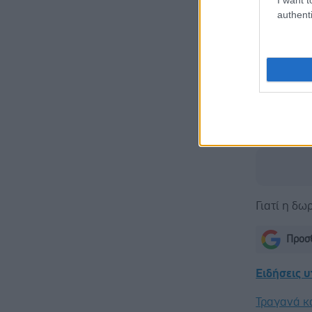
μπορεί να 
authenti
Ωστόσο, τ
τα στελέχ
τη δυνατό
εργαζομένω
τους (π.χ
Marketing,
Γιατί η δ
Προσθ
Ειδήσεις 
Τραγανά κα