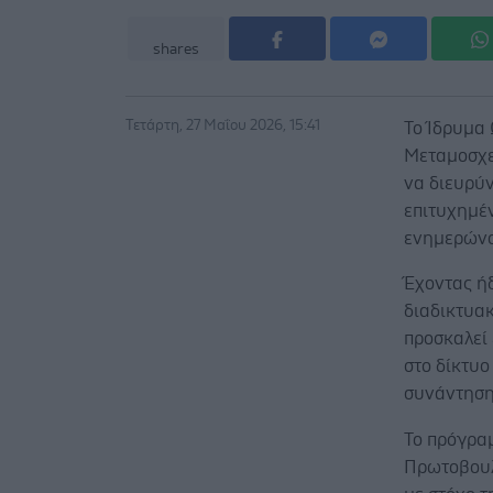
shares
Τετάρτη, 27 Μαΐου 2026, 15:41
Το Ίδρυμα
Μεταμοσχε
να διευρύν
επιτυχημέ
ενημερώνο
Έχοντας ή
διαδικτυα
προσκαλεί 
στο δίκτυ
συνάντηση,
Το πρόγρα
Πρωτοβουλ