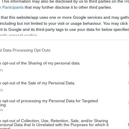
. This information may also be disclosed by us to third parties on the
IA
τρώο, φτάνοντας τους 57.000 συνολικά, ενώ από το
Participants
that may further disclose it to other third parties.
γράφονται συνεχώς ρεκόρ μεταμοσχεύσεων. Ωστόσο,
 that this website/app uses one or more Google services and may gath
ημαντικά αυτά βήματα, η Ελλάδα παραμένει κάτω από
including but not limited to your visit or usage behaviour. You may click 
αϊκό μέσο όρο (20-25 δωρητές ανά εκατομμύριο
 to Google and its third-party tags to use your data for below specifi
, αναδεικνύοντας την επιτακτική ανάγκη για
ogle consent section.
ίηση της συλλογικής προσπάθειας.
l Data Processing Opt Outs
o opt-out of the Sharing of my personal data.
In
χή στα Organmeetings είναι δωρεάν και τη φόρμα
δυνατότητα να συμπληρώσουν στελέχη που μπορούν
o opt-out of the Sale of my Personal Data.
σουν δράσεις με συλλογική συμμετοχή εργαζομένων
In
όπως Διευθυντές Ανθρώπινου Δυναμικού, Διευθυντές
και Πρόεδροι Συλλόγων. Οι οργανισμοί που
to opt-out of processing my Personal Data for Targeted
ing.
υν λαμβάνουν επίσημη πιστοποίηση από τον Ελληνικό
In
 Μεταμοσχεύσεων και εντάσσονται στο δίκτυο των
o opt-out of Collection, Use, Retention, Sale, and/or Sharing
ν Κρίκων», αναδεικνύοντας έμπρακτα την εταιρική
ersonal Data that Is Unrelated with the Purposes for which it
lected.
ωνική ευθύνη.