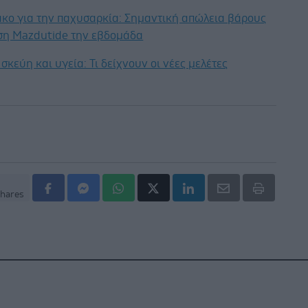
κο για την παχυσαρκία: Σημαντική απώλεια βάρους
εση Mazdutide την εβδομάδα
σκεύη και υγεία: Τι δείχνουν οι νέες μελέτες
hares