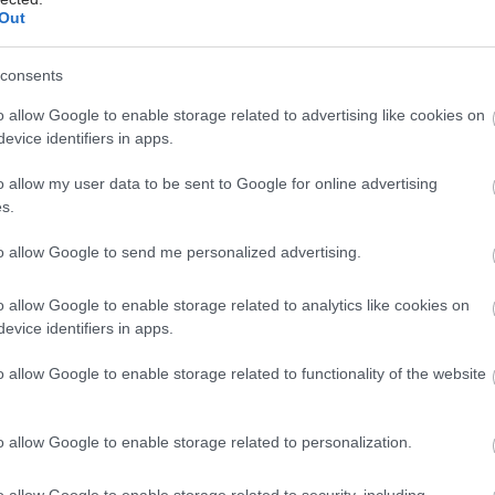
Out
ότερες πληροφορίες σχετικά με το πρόγραμμα
ngs και τις πρωτοβουλίες του Ιδρύματος Ωνάση, οι
consents
πορούν να επισκεφθούν το www.onassis.org.
o allow Google to enable storage related to advertising like cookies on
evice identifiers in apps.
ρεά οργάνων δεν είναι μια αφηρημένη έννοια. Είναι
ή ζωής. Και η σωστή ενημέρωση είναι το πρώτο και
o allow my user data to be sent to Google for online advertising
τικό βήμα.
s.
to allow Google to send me personalized advertising.
φή στην επόμενη διαδικτυακή συνάντηση, την Τετάρτη
 2026, εταιρείες, φορείς, οργανισμοί και σύλλογοι
o allow Google to enable storage related to analytics like cookies on
α συμπληρώσουν τη σχετική φόρμα στο
παρόν link
.
evice identifiers in apps.
ορώ να συμμετάσχω στα
o allow Google to enable storage related to functionality of the website
eetings
etings απευθύνονται σε εταιρείες, δημόσιους και
o allow Google to enable storage related to personalization.
ς φορείς, μέσα ενημέρωσης, νοσοκομεία, συλλόγους
κή προσφορά κ.α., γεγονός που σημαίνει ότι σε αυτά
o allow Google to enable storage related to security, including