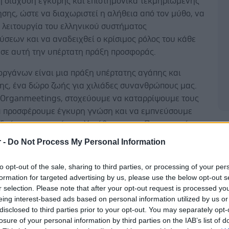
τη διάχυση έγκυρης και επιστημονικά τεκμηριωμένης
ης, ώστε να διαχωριστεί η αλήθεια από τον μύθο, να
 λειτουργία του ελληνικού συστήματος
σεων και να αναδειχθεί ο κρίσιμος ρόλος του κάθε
σε αυτή την υπέρτατη πράξη προσφοράς.
οργάνων είναι μια πράξη υπέρτατης αγάπης και
ης, ένα δώρο ζωής για χιλιάδες συνανθρώπους μας.
Organmeetings, στοχεύουμε να καταρρίψουμε τους
α προσφέρουμε έγκυρη γνώση και να εμπνεύσουμε
 δράση» επισημαίνει ο Υπεύθυνος των Προγραμμάτων
Δ
υ Ιδρύματος Ωνάση, Αλέξανδρος Μωρέλλας. «Η
r -
Do Not Process My Personal Information
η μέχρι σήμερα από εταιρείες και εργαζομένους
θερά ανοδική, επιβεβαιώνοντας την αυξανόμενη
to opt-out of the sale, sharing to third parties, or processing of your per
 ουσιαστική ενημέρωση και την επιθυμία της
formation for targeted advertising by us, please use the below opt-out s
να συμβάλει ενεργά στη μάχη υπέρ της ζωής».
r selection. Please note that after your opt-out request is processed y
eing interest-based ads based on personal information utilized by us or
 στον τομέα των μεταμοσχεύσεων στην Ελλάδα είναι
disclosed to third parties prior to your opt-out. You may separately opt-
losure of your personal information by third parties on the IAB’s list of
μόνο το 2025 προστέθηκαν 30.000 νέοι δωρητές στο