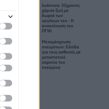
Ιωάννινα: 32χρονος
χάρισε ζωή με
δωρεά των
οργάνων του - Η
ανακοίνωση του
ΠΓΝΙ
Μεταμόσχευση
πνευμόνων: Ελπίδα
για τους ασθενείς με
μεταστατικό
καρκίνο του
πνεύμονα