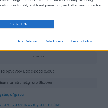
συμμετάσχει κάθε ενήλικος πολίτης.
cation functionality and fraud prevention, and other user protection.
η φόρμα συμμετοχής μπορούν να συμπληρώσουν μόνο
η των παραπάνω οργανισμών, τα οποία έχουν
CONFIRM
τητα οργάνωσης δράσεων με συλλογική συμμετοχή
ν/ μελών, βάσει του ρόλου και της ιδιότητάς
. Διευθυντής Ανθρώπινου Δυναμικού, Διευθυντής
Data Deletion
Data Access
Privacy Policy
 Πρόεδρος Συλλόγου κ.λπ.).
ωρεά οργάνων μάς αφορά όλους.
έστε το iatronet.gr στο Discover
υγείας σήμερα
ι υγιεινά σνακ αντί για πατατάκια