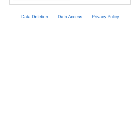
Data Deletion
Data Access
Privacy Policy
ΜΠΕΙΤΕ ΣΤΗ ΣΥΖΗΤΗΣΗ
Loading...
Προσθήκη Σχολίου
ΣΗΜΕΡΑ ΣΤΟ IATRONET.GR