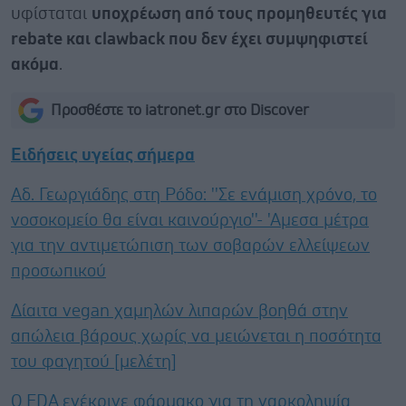
υφίσταται
υποχρέωση από τους προμηθευτές για
rebate και clawback που δεν έχει συμψηφιστεί
ακόμα
.
Προσθέστε το iatronet.gr στο Discover
Ειδήσεις υγείας σήμερα
Αδ. Γεωργιάδης στη Ρόδο: ''Σε ενάμιση χρόνο, το
νοσοκομείο θα είναι καινούργιο''- 'Αμεσα μέτρα
για την αντιμετώπιση των σοβαρών ελλείψεων
προσωπικού
Δίαιτα vegan χαμηλών λιπαρών βοηθά στην
απώλεια βάρους χωρίς να μειώνεται η ποσότητα
του φαγητού [μελέτη]
Ο FDA ενέκρινε φάρμακο για τη ναρκοληψία