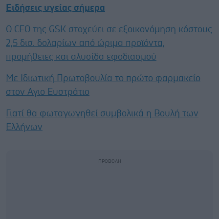
Ειδήσεις υγείας σήμερα
Ο CEO της GSK στοχεύει σε εξοικονόμηση κόστους
2,5 δισ. δολαρίων από ώριμα προϊόντα,
προμήθειες και αλυσίδα εφοδιασμού
Με Ιδιωτική Πρωτοβουλία το πρώτο φαρμακείο
στον Αγιο Ευστράτιο
Γιατί θα φωταγωγηθεί συμβολικά η Βουλή των
Ελλήνων