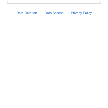
Data Deletion
Data Access
Privacy Policy
Ο CEO της GSK στοχεύει σε εξοικονόμηση κόστους
2,5 δισ. δολαρίων από ώριμα προϊόντα, προμήθειες
και αλυσίδα εφοδιασμού