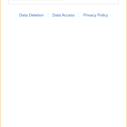
Data Deletion
Data Access
Privacy Policy
#TAGS
Νοσοκομεία
Προσθέστε το iatronet.gr στο Discover
shares
ΔΙΑΒΑΣΤΕ ΑΚΟΜΑ