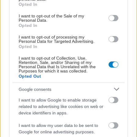
grant or deny consent to Google and its third-party tags to
Opted In
γίνει πραγματικότητα αυτή η προσπάθεια».
use your data for below specified purposes in below Google
consent section.
I want to opt-out of the Sale of my
Personal Data.
Προσθέστε το iatronet.gr στο Discover
Opted In
I want to opt-out of processing my
Ειδήσεις υγείας σήμερα
Personal Data for Targeted Advertising.
Opted In
Τραγανά και υγιεινά σνακ αντί για πατατάκια
I want to opt-out of Collection, Use,
Retention, Sale, and/or Sharing of my
Νέο φάρμακο για την παχυσαρκία: Σημαντική
Personal Data that Is Unrelated with the
Purposes for which it was collected.
απώλεια βάρους με μία ένεση Mazdutide την
Opted Out
εβδομάδα
Google consents
Μαγειρικά σκεύη και υγεία: Τι δείχνουν οι νέες
I want to allow Google to enable storage
μελέτες
related to advertising like cookies on web or
device identifiers in apps.
I want to allow my user data to be sent to
Google for online advertising purposes.