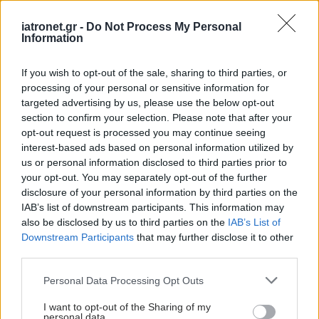
όσο το δυνατόν περισσότερο στο φυσικό και
iatronet.gr -
Do Not Process My Personal
οικογενειακό τους περιβάλλον, διατηρώντας την
Information
ποιότητα ζωής τους και ενισχύοντας την
If you wish to opt-out of the sale, sharing to third parties, or
κοινωνική τους συμμετοχή. Η σημερινή ημέρα
processing of your personal or sensitive information for
αποτελεί απόδειξη ότι η ψυχική υγεία, η φροντίδα
targeted advertising by us, please use the below opt-out
της τρίτης ηλικίας και η υποστήριξη των
section to confirm your selection. Please note that after your
opt-out request is processed you may continue seeing
οικογενειών βρίσκονται στο επίκεντρο των
interest-based ads based on personal information utilized by
προτεραιοτήτων του Υπουργείου Υγείας. Θέλω να
us or personal information disclosed to third parties prior to
ευχαριστήσω όλους όσοι συνέβαλαν στην
your opt-out. You may separately opt-out of the further
disclosure of your personal information by third parties on the
υλοποίηση αυτού του σημαντικού έργου: τον
IAB’s list of downstream participants. This information may
φορέα λειτουργίας την ΑΜΚΕ ΑΓΚΑΛΙΑ, τον
also be disclosed by us to third parties on the
IAB’s List of
Σεβασμιώτατο Μητροπολίτη Καστορίας κ.
Downstream Participants
that may further disclose it to other
third parties.
Καλλίνικο, τον πρώην υφυπουργό Υγείας κ.
Δημήτρη Βαρτζόπουλο, την τοπική αυτοδιοίκηση,
Please note that this website/app uses one or more Google
Personal Data Processing Opt Outs
services and may gather and store information including but
τους φορείς της κοινότητας και όλους τους
not limited to your visit or usage behaviour. You may click to
I want to opt-out of the Sharing of my
συνεργάτες που εργάστηκαν με αφοσίωση για να
personal data.