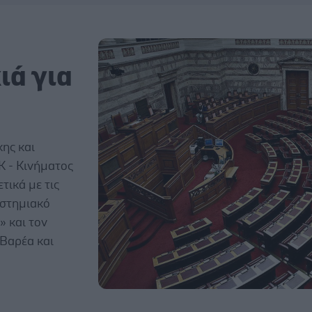
ιά για
ης και
Κ - Κινήματος
τικά με τις
ιστημιακό
 και τον
Βαρέα και