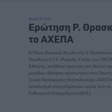
Βουλή & Υγεία
Eρώτηση Ρ. Θρασκ
το ΑΧΕΠΑ
Η Ράνια Θρασκιά, Βουλευτής Α' Θεσσαλονίκ
Υπεύθυνη Κ.Τ.Ε. Ψυχικής Υγείας του ΠΑΣΟ
Αλλαγής, κατέθεσε ερώτηση στη Βουλή σχε
μεγάλες ελλείψεις προσωπικού στο Πανεπ
Γενικό Νοσοκομείο Θεσσαλονίκης «ΑΧΕΠΑ»
αποκλεισμό επαγγελματιών υγείας από τα 
Ανθυγιεινά Επαγγέλματα (ΒΑΕ).