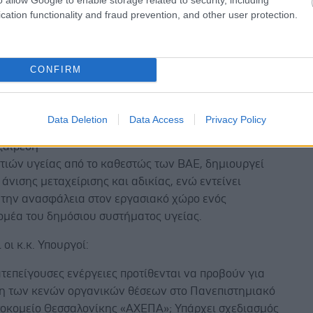
cation functionality and fraud prevention, and other user protection.
γεία αποτελεί θεμελιώδες κοινωνικό αγαθό, η Πολιτεί
να εγγυάται την ομαλή λειτουργία των Δημόσιων
ων.
CONFIRM
 την εύρυθμη λειτουργία του Π.Γ.Ν.Θ. «ΑΧΕΠΑ» απαιτε
κής στελέχωση και διασφάλιση αξιοπρεπών συνθηκών
ια το προσωπικό του.
Data Deletion
Data Access
Privacy Policy
ξαίρεση
τιών υγείας από το καθεστώς των ΒΑΕ, δημιουργεί
άνισης μεταχείρισης και αδικίας, ενώ εντείνει
 την ανασφάλεια στον εργασιακό χώρο ενός
ομέα του δημόσιου συστήματος υγείας.
οι κ.κ. Υπουργοί:
ατεπείγουσες ενέργειες προτίθενται να προβούν για
η των κενών οργανικών θέσεων στο Πανεπιστημιακό
σοκομείο Θεσσαλονίκης «ΑΧΕΠΑ»; Υπάρχει σχεδιασμός