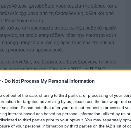
 μεγαλύτερα τριτοβάθμια νοσοκομεία της χώρας και ε
ασθενείς όχι μόνο από τη Θεσσαλονίκη, αλλά και από
τη Μακεδονία και τη
ρά ταύτα, το Νοσοκομείο αντιμετωπίζει σοβαρά προβλ
ουργίας, τα οποία επηρεάζουν τόσο την ποιότητα και τ
 παροχή υπηρεσιών υγείας προς τους πολίτες όσο και
ες εργασίας του προσωπικού.
ε καταγγελίες του Σωματείου Εργαζομένων, το οποίο
σε κινητοποίηση στις 4 Ιουνίου 2026, το Π.Γ.Ν.Θ.
Δ
αρουσιάζει σημαντικές
r -
Do Not Process My Personal Information
προσωπικού σε όλες σχεδόν τις ειδικότητες. Όπως ειδικ
ημαίνει,
to opt-out of the sale, sharing to third parties, or processing of your per
ται 465 κενές οργανικές θέσεις, εκ των οποίων 134
formation for targeted advertising by us, please use the below opt-out s
οσηλευτικό προσωπικό. Παράλληλα, αναφέρει ότι
r selection. Please note that after your opt-out request is processed y
ο 30% των
eing interest-based ads based on personal information utilized by us or
disclosed to third parties prior to your opt-out. You may separately opt-
των εργαζομένων απασχολείται με επικουρικές σχέσε
losure of your personal information by third parties on the IAB’s list of
ς, γεγονός που αναδεικνύει την ξεκάθαρη επιλογή της