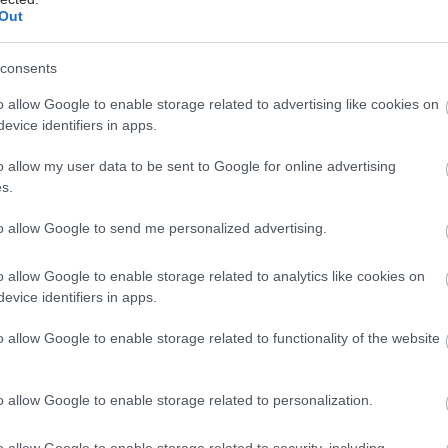
Out
αυξάνοντας τον κίνδυνο καθυστερήσεων στην παροχή
αίας φροντίδας.
consents
τιγμή, σύμφωνα με το Σωματείο, έντονο
o allow Google to enable storage related to advertising like cookies on
ισμό και δυσαρέσκεια
evice identifiers in apps.
η μη υπαγωγή στα Βαρέα και Ανθυγιεινά Επαγγέλματα
ιονομικών που πληρούν τα σχετικά κριτήρια (ΦΕΚ
o allow my user data to be sent to Google for online advertising
s.
1). Πρόκειται για επαγγελματίες
ως εργαζόμενοι σε ιατρικά εργαστήρια και σε ακτινολο
to allow Google to send me personalized advertising.
άμους, οι
ρότι παρέχουν καθημερινά τις υπηρεσίες τους υπό ιδια
o allow Google to enable storage related to analytics like cookies on
τητικές και
evice identifiers in apps.
ικές συνθήκες, με έκθεση σε αυξημένους επαγγελματι
o allow Google to enable storage related to functionality of the website
νους, δεν προβλέπεται να ενταχθούν στο σχετικό
o allow Google to enable storage related to personalization.
o allow Google to enable storage related to security, including