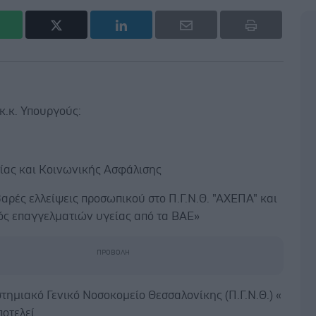
κ.κ. Υπουργούς:
ς και Κοινωνικής Ασφάλισης
αρές ελλείψεις προσωπικού στο Π.Γ.Ν.Θ. "ΑΧΕΠΑ" και
ός επαγγελματιών υγείας από τα ΒΑΕ»
τημιακό Γενικό Νοσοκομείο Θεσσαλονίκης (Π.Γ.Ν.Θ.) «
οτελεί