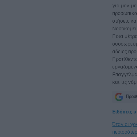
για μόνιμ
προσωπικού
οτήσεις κα
Νοσοκομεί
Ποια μέτρ
συσσωρευμ
άδειες προ
Προτίθεντ
εργαζομέν
Επαγγέλμα
και τις νό
Προσθ
Ειδήσεις 
Όταν οι γο
περισσότερ