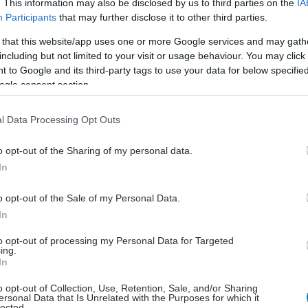
. This information may also be disclosed by us to third parties on the
IA
ς να καλύπτει πάγιες και διαρκείς ανάγκες μέσω
Participants
that may further disclose it to other third parties.
ν λύσεων στελέχωσης.
 that this website/app uses one or more Google services and may gath
τα, το προσεχές διάστημα αναμένεται η αποχώρηση
including but not limited to your visit or usage behaviour. You may click 
 to Google and its third-party tags to use your data for below specifi
ύ αριθμού
ogle consent section.
ων λόγω συνταξιοδότησης. Ο συνδυασμός των επικεί
χωρήσεων και της
l Data Processing Opt Outs
επαρκών μόνιμων προσλήψεων ενδέχεται
νει περαιτέρω τη λειτουργία των υπηρεσιών, σε ένα
o opt-out of the Sharing of my personal data.
ν όπου πολλά τμήματα λειτουργούν
In
ρια των δυνατοτήτων τους, χάρη στην αυταπάρνηση κ
αγγελματική ευσυνειδησία των εργαζομένων.
o opt-out of the Sale of my Personal Data.
In
ες της κατάστασης αυτής είναι ιδιαίτερα σοβαρές. Το
 καλείται να ανταποκριθεί σε αυξημένο φόρτο
to opt-out of processing my Personal Data for Targeted
ing.
πό συνθήκες διαρκούς πίεσης, με εξαντλητικά
In
ι συσσωρευμένες οφειλές ημερών ανάπαυσης (ρεπό)
o opt-out of Collection, Use, Retention, Sale, and/or Sharing
ικών αδειών. Πρωτίστως, όμως, η υποστελέχωση
ersonal Data that Is Unrelated with the Purposes for which it
ι την εύρυθμη και ασφαλή εξυπηρέτηση των
lected.