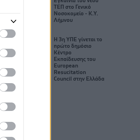
Εγκαίνια του νέου
ΤΕΠ στο Γενικό
Νοσοκομείο - Κ.Υ.
Λήμνου
Η 3η ΥΠΕ γίνεται το
πρώτο δημόσιο
Κέντρο
Εκπαίδευσης του
European
Resucitation
Council στην Ελλάδα