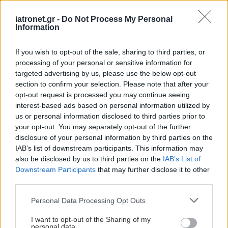
επιφυλακτική.
iatronet.gr -
Do Not Process My Personal
Ο πρώην υπουργός Υγείας του Ηνωμένου
Information
Βασιλείου, Γουές Στρίτινγκ, προκάλεσε την
If you wish to opt-out of the sale, sharing to third parties, or
αντίδραση του κλάδου όταν ανακοίνωσε δημόσια
processing of your personal or sensitive information for
τη διεξαγωγή έρευνας για το κατά πόσο η
targeted advertising by us, please use the below opt-out
συμφωνία προσφέρει πραγματική αξία σε σχέση
section to confirm your selection. Please note that after your
opt-out request is processed you may continue seeing
με το κόστος της.
interest-based ads based on personal information utilized by
us or personal information disclosed to third parties prior to
«Ο Γουές μιλούσε για το πόσο σημαντικός είναι ο
your opt-out. You may separately opt-out of the further
κλάδος για την οικονομική ανάπτυξη και στη
disclosure of your personal information by third parties on the
IAB’s list of downstream participants. This information may
συνέχεια ενήργησε με τρόπο που υπονομεύει
also be disclosed by us to third parties on the
IAB’s List of
πλήρως την αξιοπιστία και το κύρος του», δήλωσε
Downstream Participants
that may further disclose it to other
στέλεχος βρετανικής φαρμακευτικής εταιρείας.
third parties.
Please note that this website/app uses one or more Google
Παράλληλα, αρκετοί παρατηρητές θεωρούν ότι η
Personal Data Processing Opt Outs
services and may gather and store information including but
συμφωνία προχώρησε χάρη στην επιρροή του
not limited to your visit or usage behaviour. You may click to
I want to opt-out of the Sharing of my
personal data.