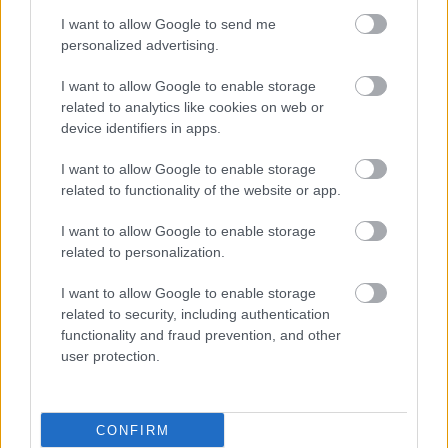
Η βρετανική κυβέρνηση εκτίμησε ότι η συμφωνία
I want to allow Google to send me
personalized advertising.
θα κοστίσει περίπου 2 δισ. λίρες βραχυπρόθεσμα,
χωρίς όμως να υπάρχει επίσημη αξιολόγηση για
I want to allow Google to enable storage
το κόστος της επόμενης δεκαετίας.
related to analytics like cookies on web or
device identifiers in apps.
Ο οικονομολόγος Ντίντερικ Στάντιγκ της ING
I want to allow Google to enable storage
Research εκτιμά ότι οι αλλαγές θα μπορούσαν να
related to functionality of the website or app.
αυξήσουν το κόστος κατά 2 έως 3,5 δισ.
I want to allow Google to enable storage
λίρες ετησίως έως το 2036.
related to personalization.
Οι επικριτές αμφισβητούν επίσης κατά πόσο η
I want to allow Google to enable storage
συμφωνία θα οδηγήσει σε περισσότερες
related to security, including authentication
επενδύσεις.
functionality and fraud prevention, and other
user protection.
«Δεν πιστεύουμε ότι αυτό θα φέρει περισσότερες
επενδύσεις», δήλωσε ο Στάντιγκ. «Η τιμή δεν είναι
CONFIRM
πανάκεια. Αν το Ηνωμένο Βασίλειο θέλει