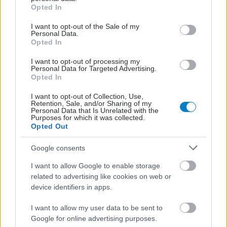
υπουργού Επιστημών Πάτρικ Βάλανς, πρώην
grant or deny consent to Google and its third-party tags to
Opted In
use your data for below specified purposes in below Google
στελέχους της GSK και πρώην επικεφαλής
consent section.
I want to opt-out of the Sale of my
Έρευνας και Ανάπτυξης της εταιρείας.
Personal Data.
Opted In
Αντιδράσεις υπήρξαν και από οργανώσεις που
I want to opt-out of processing my
δραστηριοποιούνται στον χώρο της πρόσβασης
Personal Data for Targeted Advertising.
Opted In
στα φάρμακα, οι οποίες εκφράζουν ανησυχίες για
το μακροπρόθεσμο κόστος της συμφωνίας και
I want to opt-out of Collection, Use,
Retention, Sale, and/or Sharing of my
επιχειρούν να την αμφισβητήσουν δικαστικά.
Personal Data that Is Unrelated with the
Purposes for which it was collected.
Opted Out
«Η κυβέρνηση του Ηνωμένου Βασιλείου έκλεισε
μια απαίσια συμφωνία», δήλωσε η Ντιαρμέιντ
Google consents
ΜακΝτόναλντ, εκτελεστική διευθύντρια της Just
I want to allow Google to enable storage
Treatment. «Αποδυνάμωσε μόνιμα τους ελέγχους
related to advertising like cookies on web or
στις τιμές των φαρμάκων, οι οποίοι αποτελούσαν
device identifiers in apps.
παράδειγμα διεθνώς, χωρίς ουσιαστικά
I want to allow my user data to be sent to
ανταλλάγματα».
Google for online advertising purposes.