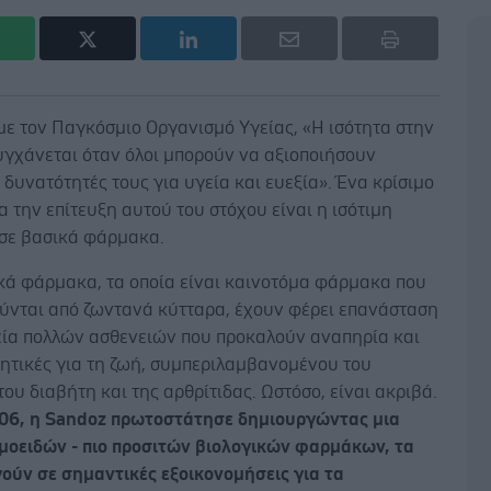
ε τον Παγκόσμιο Οργανισμό Υγείας, «Η ισότητα στην
υγχάνεται όταν όλοι μπορούν να αξιοποιήσουν
 δυνατότητές τους για υγεία και ευεξία». Ένα κρίσιμο
ια την επίτευξη αυτού του στόχου είναι η ισότιμη
σε βασικά φάρμακα.
ικά φάρμακα, τα οποία είναι καινοτόμα φάρμακα που
ύνται από ζωντανά κύτταρα, έχουν φέρει επανάσταση
εία πολλών ασθενειών που προκαλούν αναπηρία και
λητικές για τη ζωή, συμπεριλαμβανομένου του
του διαβήτη και της αρθρίτιδας. Ωστόσο, είναι ακριβά.
006, η Sandoz πρωτοστάτησε δημιουργώντας μια
ομοειδών - πιο προσιτών βιολογικών φαρμάκων, τα
ούν σε σημαντικές εξοικονομήσεις για τα