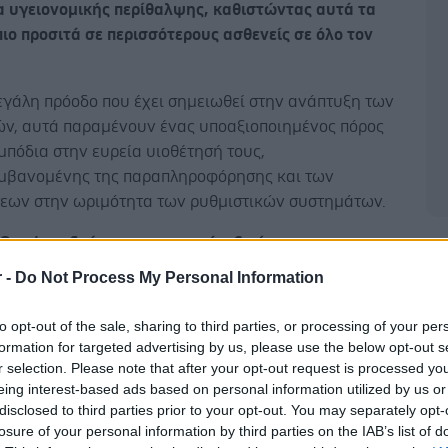
 υγειονομικής περίθαλψης, καθιστώντας αυτά τα
ιο προσιτά σε περισσότερους ασθενείς σε όλο τον
εγάλη πρόοδο που έχει σημειωθεί στην ανάπτυξη των
ών, αυτά παραμένουν ένας υποαξιοποιημένος πόρος
μπόδια στην ευρεία υιοθέτησή τους,
μβανομένης της παραπληροφόρησης και των
εων στην ωριμότητα των ρυθμιστικών συστημάτων.
 Sandoz, ιδρύτρια και χορηγός, ξεκίνησε το
Δ
ilars
, μια πρωτοβουλία για την ευρύτερη
r -
Do Not Process My Personal Information
τητα των βιολογικών φαρμάκων σε ασθενείς σε όλο
. Η υιοθέτηση βιο- ομοειδών φαρμάκων μέχρι σήμερα
to opt-out of the sale, sharing to third parties, or processing of your per
ανά χώρα, με τον
Καναδά και τη Βραζιλία να
formation for targeted advertising by us, please use the below opt-out s
ούν, λόγω των προσπαθειών των συστημάτων
r selection. Please note that after your opt-out request is processed y
eing interest-based ads based on personal information utilized by us or
υγείας για την άρση των εμποδίων στην ισότιμη
disclosed to third parties prior to your opt-out. You may separately opt-
.
losure of your personal information by third parties on the IAB’s list of