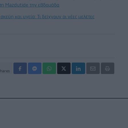
εση Mazdutide την εβδομάδα
σκεύη και υγεία: Τι δείχνουν οι νέες μελέτες
hares