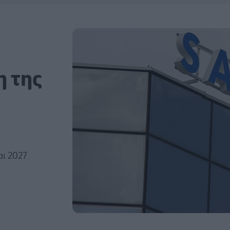
 της
αι 2027