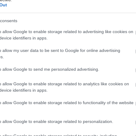
Out
ση της αλλαγής και τη διατήρηση της δυναμικής.
η χρήση βιοομοειδών επιτρέπει επίσης πολύ ευρύτερη
consents
ε καινοτόμα φάρμακα, τα οποία με τη σειρά τους
o allow Google to enable storage related to advertising like cookies on
 βελτιώσουν τα αποτελέσματα για τους ασθενείς. Για
evice identifiers in apps.
, σε μια περιοχή της Σουηδίας, η κυκλοφορία ενός
ύς και η σχετική μείωση του κόστους θεραπείας
o allow my user data to be sent to Google for online advertising
s.
 τους περιορισμούς στη συνταγογράφηση του
αναφοράς. Αυτό οδήγησε σε αξιοσημείωτη
to allow Google to send me personalized advertising.
ια αύξηση της χρήσης του.
o allow Google to enable storage related to analytics like cookies on
α, τα
βιοομοειδή παρέχουν σημαντικές
evice identifiers in apps.
ήσεις για τα συστήματα υγειονομικής περίθαλψης.
ότι μεταξύ 2023 και 2027, τα βιο -ομοειδή θα
o allow Google to enable storage related to functionality of the website
 να αποφέρουν 290 δισ. δολ. παγκοσμίως
.
2029, περίπου 120 ακόμη βιολογικά φάρμακα θα
o allow Google to enable storage related to personalization.
ν αποκλειστικότητά τους.
Αυτό αναμένεται ότι θα
ν πόρτα για περισσότερα βιοομοειδή που θα
o allow Google to enable storage related to security, including