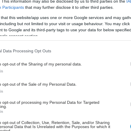
. This information may also be disclosed by us to third parties on the
IA
συνολική εικόνα είναι προς το παρόν λιγότερο
Participants
that may further disclose it to other third parties.
κή. Το 2022, η υιοθέτηση βιοομοειδών σε 30 χώρες
 that this website/app uses one or more Google services and may gath
14%. Η αποστολή του Act4Biosimilars στοχεύει
including but not limited to your visit or usage behaviour. You may click 
να το αλλάξει αυτό αυξάνοντας την παγκόσμια
 to Google and its third-party tags to use your data for below specifi
 βιοομοειδών
κατά τουλάχιστον 30 ποσοστιαίες
ogle consent section.
 περισσότερες από 30 χώρες έως το 2030, με
α τον ελάχιστο στόχο υιοθέτησης βιο- ομοειδών στο
l Data Processing Opt Outs
o opt-out of the Sharing of my personal data.
In
o opt-out of the Sale of my Personal Data.
 Συντονιστική Επιτροπή ξεκίνησε το Σχέδιο Δράσης
In
ilars, παρέχοντας στρατηγικές, εργαλεία και
ητες που απαιτούνται για την επίτευξη της
to opt-out of processing my Personal Data for Targeted
ing.
 Το Σχέδιο παρέχει μια συνεπή προσέγγιση για την
In
ς υιοθέτησης των βιο- ομοειδών, χρησιμοποιώντας
o opt-out of Collection, Use, Retention, Sale, and/or Sharing
τα -
Προετοιμασία, Δράση, Διατήρηση
- που
ersonal Data that Is Unrelated with the Purposes for which it
lected.
 τις χώρες στις απαραίτητες δραστηριότητες για την