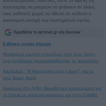
αποτελεσματικές πολιτικές, ώστε τα οφέλη της
καινοτομίας να μπορούν να φτάνουν σε όλους
τους ασθενείς χωρίς να τίθεται σε κίνδυνο η
οικονομική αντοχή των συστημάτων υγείας.
Προσθέστε το iatronet.gr στο Discover
Ειδήσεις υγείας σήμερα
Υποβρύχια ρομπότ εντοπίζουν πότε ένας δύτης
έχει πρόβλημα παρακολουθώντας τις φυσαλίδες
Χαρδαλιάς: ''Η Ηλιούπολη είναι η αρχή'' για τις
νέες δομές ΑμεΑ
Δικαίωμα στη Λήθη: Νομοθετική κατοχύρωση για
τα άτομα με ιστορικό καρκίνου και στην Ελλάδα