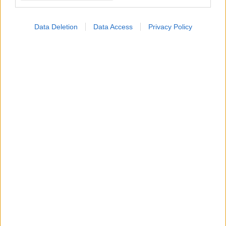
Data Deletion
Data Access
Privacy Policy
ΣΗΜΕΡΑ ΣΤΟ IATRONET.GR
Καντιντίαση: Τροφές που την προλαμβάνουν