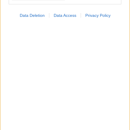
Data Deletion
Data Access
Privacy Policy
Οι αλλαγές στο σώμα που θεωρούνται φυσιολογικές
με το πέρασμα του χρόνου