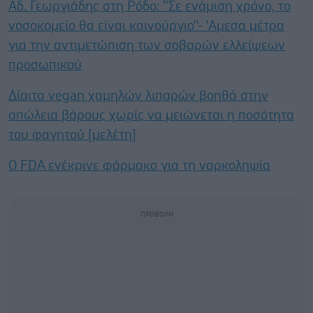
Αδ. Γεωργιάδης στη Ρόδο: ''Σε ενάμιση χρόνο, το
νοσοκομείο θα είναι καινούργιο''- 'Αμεσα μέτρα
για την αντιμετώπιση των σοβαρών ελλείψεων
προσωπικού
Δίαιτα vegan χαμηλών λιπαρών βοηθά στην
απώλεια βάρους χωρίς να μειώνεται η ποσότητα
του φαγητού [μελέτη]
Ο FDA ενέκρινε φάρμακο για τη ναρκοληψία