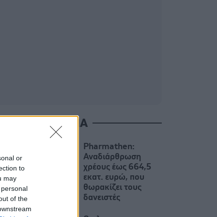
ΙΑΒΑΣΤΕ ΑΚΟΜΑ
Pharmathen:
Αναδιάρθρωση
sonal or
χρέους έως 664,5
ection to
εκατ. ευρώ, που
ou may
θωρακίζει τους
 personal
δανειστές
out of the
 downstream