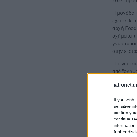
2024, προσ
Η μονάδα 
έχει τεθεί
αρχή Food
οχήματα τη
γνωστοποι
στην εταιρ
Η τελευταί
από "οχήμα
Pharmath
iatronet.g
equity
Par
εκείνη με 
If you wish 
την
CBL Π
sensitive in
confirm you
continue se
information 
further disc
Σύμφωνα 