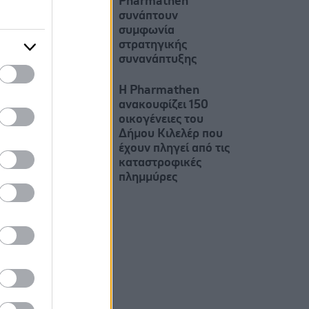
Pharmathen
συνάπτουν
συμφωνία
στρατηγικής
συνανάπτυξης
Η Pharmathen
ανακουφίζει 150
οικογένειες του
Δήμου Κιλελέρ που
έχουν πληγεί από τις
καταστροφικές
πλημμύρες