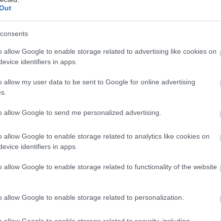
Out
uity" δηλαδή οι κοινές μετοχές της εταιρείας.
ι σε μηδενική αξία.
consents
εσμα, το κέντρο βάρος να μετακινείται αναπόφευκτα
o allow Google to enable storage related to advertising like cookies on
πιστωτές,
ανάμεσα στους οποίους περιλαμβάνονται ο
evice identifiers in apps.
τοχος, όπως και ελληνικές και ξένες τράπεζες,
 αυτών, η
Goldman Sachs
και το επίσης πολύ γνωστό
o allow my user data to be sent to Google for online advertising
s.
δα
CVC.
to allow Google to send me personalized advertising.
o allow Google to enable storage related to analytics like cookies on
evice identifiers in apps.
 ελληνικές τραπεζικές πηγές, από τα δύο αυτά
ματα του εξωτερικού, αναμένεται ότι θα υπάρξει
o allow Google to enable storage related to functionality of the website
 για την εταιρεία
, παρά τις δυσκολίες που σήμερα
ζει, καθώς ήδη διαθέτουν σημαντικές τοποθετήσεις
o allow Google to enable storage related to personalization.
αρμακευτικές εταιρείες.
εδομένο ότι πέρα από το μεγάλο αρχικό τίμημα και τις
o allow Google to enable storage related to security, including