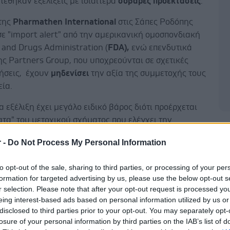
τέθηκαν εξελίξεις με ιδιαίτερα
σοβαρές προεκτάσεις
.
της
Pharmathen International
στις Σάπες Ροδόπης
 σε "import alert" από την αμερικανική ομοσπονδιακή
 and Drugs Administration (
FDA),
ενώ επενδυτικά
ς Partners Group, που υποχρεούνται σε σχετικές
ήσεις, έχουν
μηδενίσει
την αξία της συμμετοχής τους
εία.
α εξέλιξη έχει μεγάλο ειδικό βάρος διότι προέρχεται
τα" του μετοχικού σχήματος που ελέγχει την
Δ
en. Η
Φαρματέν ΑΒΕΕ
ελέγχεται από το private
r -
Do Not Process My Personal Information
tners Group
μέσω της Pharmathen Midco 2 Sarl, ενώ
τη σειρά της ελέγχει τη Pharmathen International και
to opt-out of the sale, sharing to third parties, or processing of your per
άτρας
.
formation for targeted advertising by us, please use the below opt-out s
r selection. Please note that after your opt-out request is processed y
eing interest-based ads based on personal information utilized by us or
disclosed to third parties prior to your opt-out. You may separately opt-
losure of your personal information by third parties on the IAB’s list of
με την
ανακοίνωση της Partners Group Private