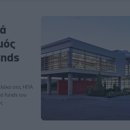
ιά
μός
unds
πλόκο στις ΗΠΑ
πό funds του
ός