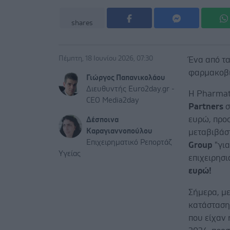
shares
Πέμπτη, 18 Ιουνίου 2026, 07:30
Ένα από τα
φαρμακοβι
Γιώργος Παπανικολάου
Διευθυντής Euro2day.gr -
Η Pharmat
CEO Media2day
Partners
σ
ευρώ, προς
Δέσποινα
Καραγιαννοπούλου
μεταβιβάσ
Επιχειρηματικό Ρεπορτάζ
Group
"για
Υγείας
επιχειρησι
ευρώ!
Σήμερα, με
κατάσταση
που είχαν 