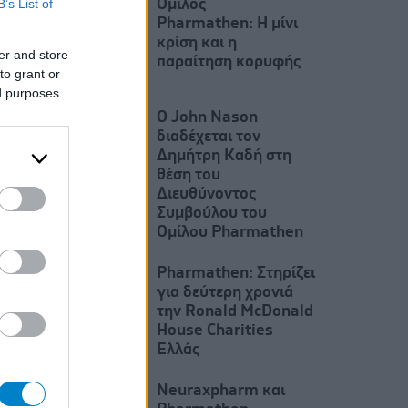
B’s List of
Ομιλος
Pharmathen: Η μίνι
κρίση και η
er and store
παραίτηση κορυφής
to grant or
ed purposes
Ο John Nason
διαδέχεται τον
Δημήτρη Καδή στη
θέση του
Διευθύνοντος
Συμβούλου του
Ομίλου Pharmathen
Pharmathen: Στηρίζει
για δεύτερη χρονιά
την Ronald McDonald
House Charities
Ελλάς
Neuraxpharm και