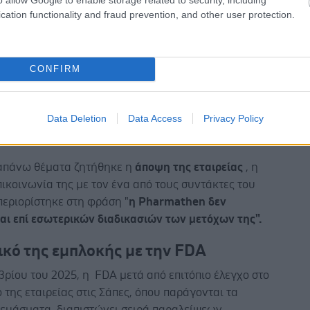
 που μεσολάβησαν, περί τον Νοέμβριο του 2025 η
cation functionality and fraud prevention, and other user protection.
πραγματοποίησε νέα "ένεση κεφαλαίων" ύψους
130
ώ
προς την Pharmathen.
CONFIRM
 έγινε προκειμένου να αντιμετωπιστούν τα
α που είχαν προκύψει νωρίτερα και είχε έγκαιρα
ι το
Euro2
day.
gr
,
ήδη από τον Ιούλιο του 2025.
Data Deletion
Data Access
Privacy Policy
ται, χωρίς επιτυχία.
ραπάνω θέματα ζητήθηκε η
άποψη της εταιρείας
, η
πικοινωνία της με τον ένα από τους συντάκτες του
περιορίστηκε στη φράση "
η Pharmathen δεν
ται επί εσωτερικών διαδικασιών των μετόχων της".
ικό της εμπλοκής με την
FDA
ρίου του 2025, η FDA μετά από επιτόπιο έλεγχο στο
 της εταιρείας στις Σάπες, όπου παράγονται τα
κευάσματα, διαπιστώνει σειρά παραλείψεων.