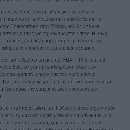
α αυτών, σύμφωνα με πληροφορίες, ήταν να
ι η παραγωγή , επηρεάζοντας παράλληλα και το
ο της Pharmathen στην Πάτρα, καθώς από εκεί
αστικές ουσίες για τη μονάδα στις Σάπες. Η μόνη
 εταιρείας που δεν επηρεάστηκε ήταν αυτή της
 καθώς εκεί παράγονται τα στερεά φάρμακα.
αρνητική αξιολόγηση από τον FDA, η Pharmathen
αγώνα δρόμου για την επιδιόρθωση όλων των
ων που διαπιστώθηκαν από τον Αμερικανικό
. Τελευταία πληροφόρηση ήταν ότι το πρώτο ενέσιμο
α ξεκινούσε την εμπορική του παραγωγή τον
ο.
ι, ότι το import alert του FDA είναι ένας μηχανισμός
ίο οι αμερικανικές αρχές μπορούν να μπλοκάρουν ή
 προϊόντα στα σύνορα, χωρίς να απαιτείται κάθε
ης φυσικός έλεγχος κάθε παρτίδας, όταν θεωρούν ότι