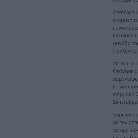
Αποτέλεσμ
σταματήσε
εργοστάσι
φεύγουν δρ
μονάδα της
Παλλήνης,
Μετά την 
ξεκίνησε 
παραλείψε
Οργανισμό
φάρμακο θ
Σεπτέμβρι
Σημειώνετα
με τον οπο
να κρατούν
φορά πλήρ