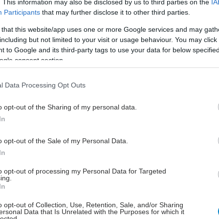
. This information may also be disclosed by us to third parties on the
IA
, η Pharmathen τέθηκε σε FDA import alert, γεγονός
Participants
that may further disclose it to other third parties.
ίζει την τροφοδοσία της αγοράς των ΗΠΑ.
 that this website/app uses one or more Google services and may gath
including but not limited to your visit or usage behaviour. You may click 
 επικαιροποιημένο outlook, το fund εκτιμά ότι η
 to Google and its third-party tags to use your data for below specifi
τική αξία της εταιρείας
είναι απίθανο να επαρκεί για
ogle consent section.
η του υφιστάμενου χρέους
. Ως αποτέλεσμα, μηδένισε
ης συμμετοχής του.
l Data Processing Opt Outs
 ενέργεια εμφανίζεται και στο μηνιαίο report του
o opt-out of the Sharing of my personal data.
roup Global Value SICAV
για τον Απρίλιο του 2026
.
In
 η Pharmathen αναφέρεται ως επένδυση που
ε από το FDA import alert, με αποτέλεσμα η αξία της
o opt-out of the Sale of my Personal Data.
 να μηδενιστεί, καθώς η επιχειρηματική αξία δεν
In
ότι επαρκεί για να καλύψει τα χρέη.
to opt-out of processing my Personal Data for Targeted
ing.
η είναι βαρύνουσα. Δεν σημαίνει ότι έχει ήδη
In
ί αλλαγή ελέγχου ή ότι η Pharmathen έχει περάσει
o opt-out of Collection, Use, Retention, Sale, and/or Sharing
υς δανειστές. Σημαίνει όμως ότι, με βάση τις
ersonal Data that Is Unrelated with the Purposes for which it
ς οχημάτων της πλευράς του ελέγχοντος μετόχου, το
lected.