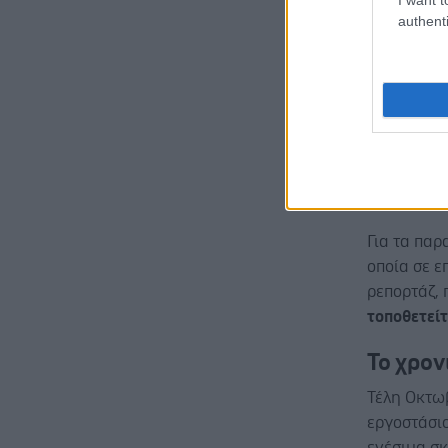
επενδύσεις
authenti
Partners 
εκατ. ευρ
Κίνηση που
προβλήματ
καταγράψε
Όπως φαίνε
Για τα πα
οποία σε ε
ρεπορτάζ, 
τοποθετεί
Το χρον
Τέλη Οκτωβ
εργοστάσιο
ενέσιμα σ