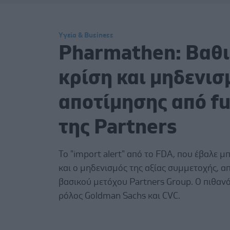
Υγεία & Business
Pharmathen: Βαθ
κρίση και μηδενισ
αποτίμησης από f
της Partners
Το "import alert" από το FDA, που έβαλε μ
και ο μηδενισμός της αξίας συμμετοχής, α
βασικού μετόχου Partners Group. Ο πιθαν
ρόλος Goldman Sachs και CVC.