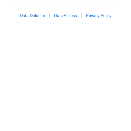
Data Deletion
Data Access
Privacy Policy
ΜΠΕΙΤΕ ΣΤΗ ΣΥΖΗΤΗΣΗ
Loading...
Προσθήκη Σχολίου
ΣΗΜΕΡΑ ΣΤΟ IATRONET.GR