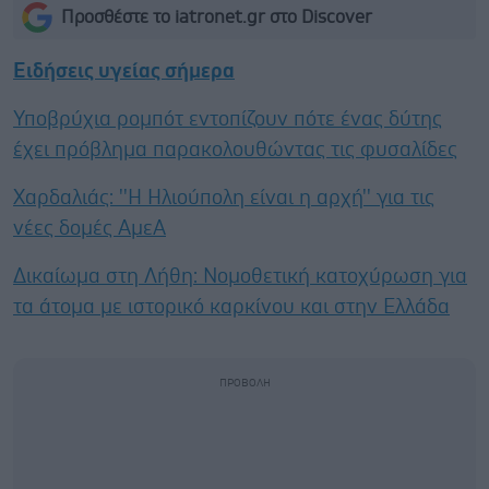
Προσθέστε το iatronet.gr στο Discover
Ειδήσεις υγείας σήμερα
Υποβρύχια ρομπότ εντοπίζουν πότε ένας δύτης
έχει πρόβλημα παρακολουθώντας τις φυσαλίδες
Χαρδαλιάς: ''Η Ηλιούπολη είναι η αρχή'' για τις
νέες δομές ΑμεΑ
Δικαίωμα στη Λήθη: Νομοθετική κατοχύρωση για
τα άτομα με ιστορικό καρκίνου και στην Ελλάδα