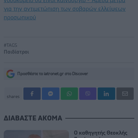
νοσοκομείο θα είναι καινούργιο''- 'Αμεσα μέτρα
για την αντιμετώπιση των σοβαρών ελλείψεων
προσωπικού
#TAGS
Παιδίατροι
Προσθέστε το iatronet.gr στο Discover
shares
ΔΙΑΒΑΣΤΕ ΑΚΟΜΑ
Ο καθηγητής Θεοκλής