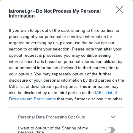
ΔΕΙΤΕ ΕΠΙΣΗΣ
iatronet.gr -
Do Not Process My Personal
Information
If you wish to opt-out of the sale, sharing to third parties, or
processing of your personal or sensitive information for
targeted advertising by us, please use the below opt-out
section to confirm your selection. Please note that after your
opt-out request is processed you may continue seeing
interest-based ads based on personal information utilized by
us or personal information disclosed to third parties prior to
your opt-out. You may separately opt-out of the further
disclosure of your personal information by third parties on the
IAB’s list of downstream participants. This information may
also be disclosed by us to third parties on the
IAB’s List of
Downstream Participants
that may further disclose it to other
third parties.
Please note that this website/app uses one or more Google
Personal Data Processing Opt Outs
services and may gather and store information including but
not limited to your visit or usage behaviour. You may click to
I want to opt-out of the Sharing of my
personal data.