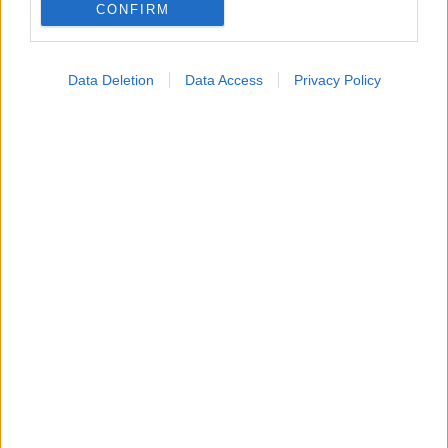
CONFIRM
Αδ. Γεωργιάδης στη Ρόδο: ''Σε ενάμιση χρόνο, το
νοσοκομείο θα είναι καινούργιο''- 'Αμεσα μέτρα για
Data Deletion
Data Access
Privacy Policy
την αντιμετώπιση των σοβαρών ελλείψεων
προσωπικού
Δίαιτα vegan χαμηλών λιπαρών βοηθά στην απώλεια