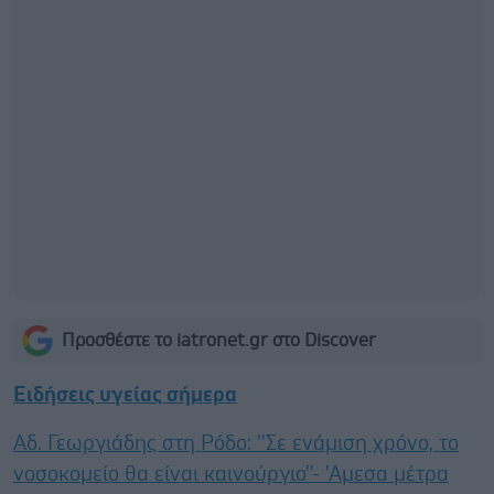
Προσθέστε το iatronet.gr στο Discover
Ειδήσεις υγείας σήμερα
Αδ. Γεωργιάδης στη Ρόδο: ''Σε ενάμιση χρόνο, το
νοσοκομείο θα είναι καινούργιο''- 'Αμεσα μέτρα