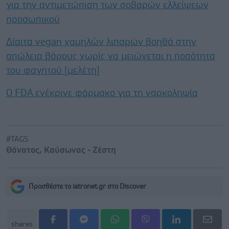
για την αντιμετώπιση των σοβαρών ελλείψεων
προσωπικού
Δίαιτα vegan χαμηλών λιπαρών βοηθά στην
απώλεια βάρους χωρίς να μειώνεται η ποσότητα
του φαγητού [μελέτη]
Ο FDA ενέκρινε φάρμακο για τη ναρκοληψία
#TAGS
Θάνατος
,
Καύσωνας - Ζέστη
Προσθέστε το iatronet.gr στο Discover
shares