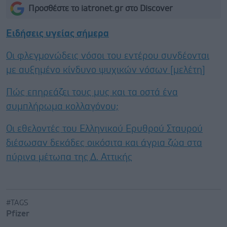
Προσθέστε το iatronet.gr στο Discover
Ειδήσεις υγείας σήμερα
Οι φλεγμονώδεις νόσοι του εντέρου συνδέονται
με αυξημένο κίνδυνο ψυχικών νόσων [μελέτη]
Πώς επηρεάζει τους μυς και τα οστά ένα
συμπλήρωμα κολλαγόνου;
Οι εθελοντές του Ελληνικού Ερυθρού Σταυρού
διέσωσαν δεκάδες οικόσιτα και άγρια ζώα στα
πύρινα μέτωπα της Δ. Αττικής
#TAGS
Pfizer