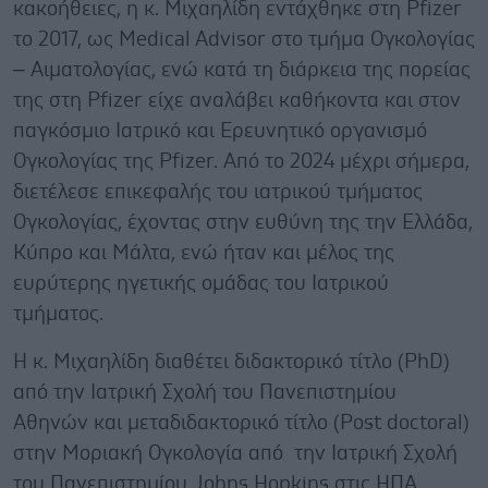
κακοήθειες, η κ. Μιχαηλίδη εντάχθηκε στη Pfizer
τo 2017, ως Medical Advisor στο τμήμα Ογκολογίας
– Αιματολογίας, ενώ κατά τη διάρκεια της πορείας
της στη Pfizer είχε αναλάβει καθήκοντα και στον
παγκόσμιο Ιατρικό και Ερευνητικό οργανισμό
Ογκολογίας της Pfizer. Από το 2024 μέχρι σήμερα,
διετέλεσε επικεφαλής του ιατρικού τμήματος
Ογκολογίας, έχοντας στην ευθύνη της την Ελλάδα,
Κύπρο και Μάλτα, ενώ ήταν και μέλος της
ευρύτερης ηγετικής ομάδας του Ιατρικού
τμήματος.
Η κ. Μιχαηλίδη διαθέτει διδακτορικό τίτλο (PhD)
από την Ιατρική Σχολή του Πανεπιστημίου
Αθηνών και μεταδιδακτορικό τίτλο (Post doctoral)
στην Μοριακή Ογκολογία από την Ιατρική Σχολή
του Πανεπιστημίου Johns Hopkins στις ΗΠΑ.