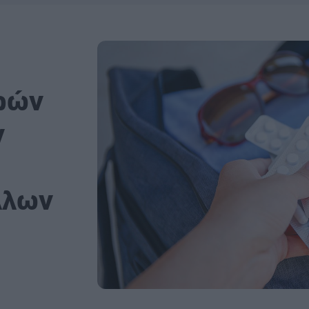
τρών
ν
λλων