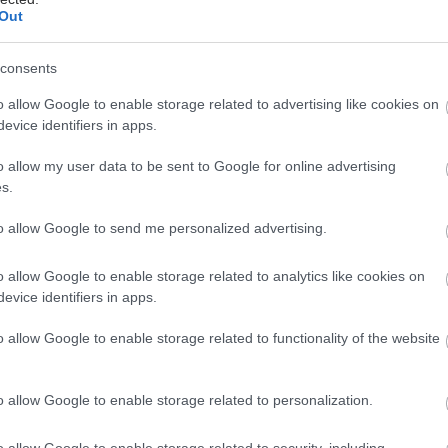
0%) του φαρμάκου ή του ιατροτεχνολογικού προϊόντος
Out
εκτέλεση της συνταγής.
Δεν πραγματοποιείται
ης δαπάνης στον ΕΟΠΥΥ. Ο ασφαλισμένος δύναται να
consents
ποζημίωση από τον αρμόδιο ασφαλιστικό φορέα της
o allow Google to enable storage related to advertising like cookies on
άλισής του σύμφωνα με τη νομοθεσία που εφαρμόζει
evice identifiers in apps.
αυτό. Επισημαίνεται ότι η γλωσσική διαφοροποίηση
ής δεν συνιστά από μόνη της λόγο απόρριψης, υπό
o allow my user data to be sent to Google for online advertising
θεση ότι τα στοιχεία της συνταγής είναι κατανοητά
s.
θεύσιμα.
to allow Google to send me personalized advertising.
νικές διασυνοριακές συνταγές που έχουν εκδοθεί
 μέλη της ΕΕ.
o allow Google to enable storage related to analytics like cookies on
evice identifiers in apps.
πτώσεις ηλεκτρονικών διασυνοριακών συνταγών που
o allow Google to enable storage related to functionality of the website
 σε άλλο κράτος μέλος και αντλούνται μέσω του
w.ncpehealth.gr/portal/login η εκτέλεση
οιείται αποκλειστικά μέσω του Εθνικού Σημείου
o allow Google to enable storage related to personalization.
εκτρονικής Υγείας της ΗΔΥΚΑ.
Ο Φαρμακοποιός
 στην αναγκαία ταυτοποίηση του ασφαλισμένου
o allow Google to enable storage related to security, including