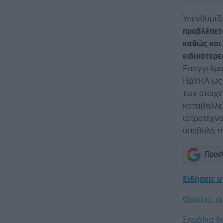
Υπενθυμίζε
προβλέπετ
καθώς και
ειδικότερε
Επαγγελματ
ΗΔΥΚΑ ως 
των στοιχε
καταβάλλε
ιατροτεχνο
υποβολή τ
Προσθ
Ειδήσεις 
Φρούτα, σ
Σημάδια δ