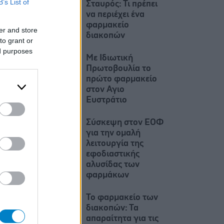
B’s List of
Σταυρός: Τι πρέπει
να περιέχει ένα
φαρμακείο
er and store
διακοπών
to grant or
ed purposes
Με Ιδιωτική
Πρωτοβουλία το
πρώτο φαρμακείο
στον Αγιο
Ευστράτιο
Σύσκεψη στον ΕΟΦ
για την ομαλή
λειτουργία της
εφοδιαστικής
αλυσίδας των
φαρμάκων
Το φαρμακείο των
διακοπών: Τα
απαραίτητα για τις