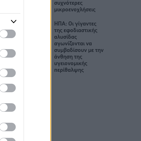
συχνότερες
μικροενοχλήσεις
ΗΠΑ: Οι γίγαντες
της εφοδιαστικής
αλυσίδας
αγωνίζονται να
συμβαδίσουν με την
άνθηση της
υγειονομικής
περίθαλψης