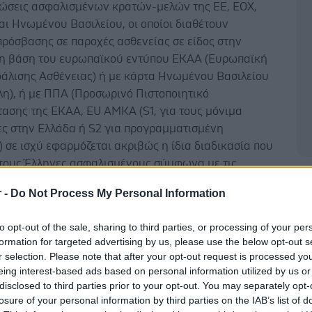
πτώσεις ασφαλισμένων κρατών-μελών της ΕΕ, ΕΟΧ,
αι Ηνωμένου Βασιλείου, οι οποίοι διαθέτουν
πρόσβασης σε παροχές ασθενείας σε είδος στην
τη βάση του ευρωπαϊκού εντύπου ΕΚΑΑ (Ευρωπαϊκή
άλισης Ασθένειας) ή με κάρτα Ηνωμένου Βασιλείου
λη), ή με ΠΠΑ (Προσωρινό Πιστοποιητικό
τασης της ΕΚΑΑ, EU ΑΜΚΑ (S1, για τους μόνιμα
ες στην Ελλάδα ή S2 για προγραμματισμένη
 σε ισχύ εφαρμόζεται ακριβώς η ίδια διαδικασία που
α τους Έλληνες ασφαλισμένους σύμφωνα με τις
εθνικές διατάξεις.
Δ
r -
Do Not Process My Personal Information
τώσεις αυτές,
ο Ιατρός προβαίνει στην έκδοση
κής συνταγής μέσω του Συστήματος Ηλεκτρονικής
to opt-out of the sale, sharing to third parties, or processing of your per
formation for targeted advertising by us, please use the below opt-out s
άφησης (ΣΗΣ),
χρησιμοποιώντας τον ΑΜΚΑ ή τον
r selection. Please note that after your opt-out request is processed y
Α και ο φαρμακοποιός εκτελεί τη συνταγή,
eing interest-based ads based on personal information utilized by us or
τας το προβλεπόμενο ποσοστό συμμετοχής του
disclosed to third parties prior to your opt-out. You may separately opt-
, ενώ η σχετική δαπάνη υποβάλλεται στον ΕΟΠΥΥ
losure of your personal information by third parties on the IAB’s list of