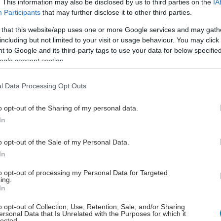
 τις ισχύουσες διαδικασίες.
. This information may also be disclosed by us to third parties on the
IA
Participants
that may further disclose it to other third parties.
ες διασυνοριακές συνταγές που έχουν εκδοθεί σε
 that this website/app uses one or more Google services and may gath
ος-μέλος της ΕΕ & ΕΟΧ.
including but not limited to your visit or usage behaviour. You may click 
 to Google and its third-party tags to use your data for below specifi
ogle consent section.
l Data Processing Opt Outs
τώσεις που πολίτης άλλου κράτους μέλους της ΕΕ &
μίζει έγχαρτη συνταγή η οποία έχει εκδοθεί από
o opt-out of the Sharing of my personal data.
χώρας ασφάλισής του, δύναται να εκτελείται σε
In
αρμακείο, εφαρμόζοντας τις διατάξεις της Οδηγίας
 και της Εκτελεστικής Οδηγίας 2012/25/ΕΕ.
Οι
o opt-out of the Sale of my Personal Data.
αυτές αναγνωρίζονται και εκτελούνται εφόσον
In
νουν τα απαραίτητα στοιχεία που προβλέπονται από
to opt-out of processing my Personal Data for Targeted
αϊκή Νομοθεσία και επιτρέπουν την ασφαλή
ing.
ση του φαρμάκου ή του ιατροτεχνολογικού
In
o opt-out of Collection, Use, Retention, Sale, and/or Sharing
πτωση αυτή,
ο ασθενής καταβάλλει το σύνολο της
ersonal Data that Is Unrelated with the Purposes for which it
lected.