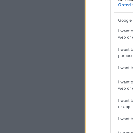
Σε συνεργα
Opted 
Αριστείας 
ΠΓΝ "ATTIK
Google 
I want t
web or d
I want t
Πρόγραμμ
purpose
Δωρεάν Αξ
I want 
αισθά
I want t
όταν 
web or d
έχουν 
χρειά
I want t
or app.
Οι Κινητές
υπηρεσίες 
I want t
Ηλεκτρονι
I want t