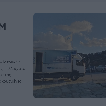
ΙΜ
ν Ιατρικών
ς Πέλλας, στο
μματος
ακρυσμένες