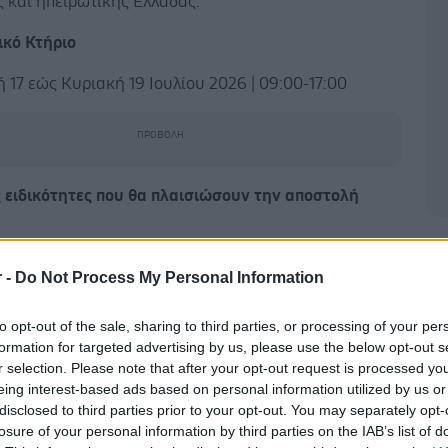
ς και ηπειρωτικής Ελλάδας.
ικό Κτήριο
17 εώς Κυριακή 19 Ιουλίου 2026 | 09:00-17:00
ς ειδικότητες που θα πλαισιώσουν την αποστολή
Δ
ΟΣ | ΟΡΘΟΠΑΙΔΙΚΟΣ | ΓΥΝΑΙΚΟΛΟΓΟΣ |
r -
Do Not Process My Personal Information
ΟΣ | ΟΦΘΑΛΜΙΑΤΡΟΣ | ΓΕΝΙΚΟΣ ΧΕΙΡΟΥΡΓΟΣ | ΩΡΛ
ΟΣ | ΟΔΟΝΤΙΑΤΡΟΣ | ΝΕΥΡΟΛΟΓΟΣ | ΔΙΑΙΤΟΛΟΓΟΣ |
to opt-out of the sale, sharing to third parties, or processing of your per
Σ - ΠΑΙΔΟΨΥΧΟΛΟΓΟΣ | ΔΕΡΜΑΤΟΛΟΓΟΣ
formation for targeted advertising by us, please use the below opt-out s
r selection. Please note that after your opt-out request is processed y
άτω
διαγνωστικές εξετάσεις
θα είναι διαθέσιμες προς
eing interest-based ads based on personal information utilized by us or
ζόμενους:
disclosed to third parties prior to your opt-out. You may separately opt-
losure of your personal information by third parties on the IAB’s list of
ρισδιάστατη μαστογραφία ● Ψηφιακός ακτινολογικός