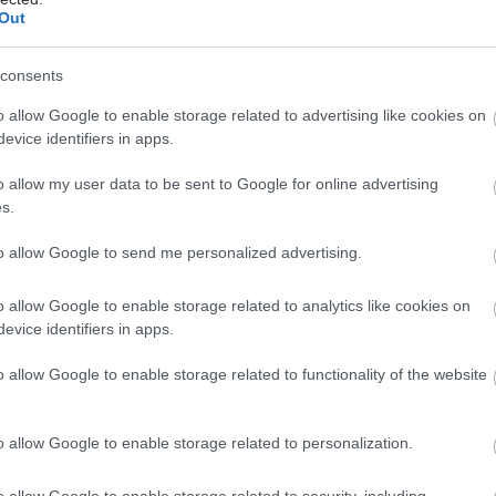
σία με το Sports Excellence (SE) | Τμήμα Αθλητικής
Out
της Α' Ορθοπαιδικής Χειρουργικής Κλινικής ΕΚΠΑ,
ON" υλοποιείται:
consents
o allow Google to enable storage related to advertising like cookies on
evice identifiers in apps.
o allow my user data to be sent to Google for online advertising
α Πρόληψης και Ανίχνευσης Κινδύνου Πτώσεων
s.
ιολόγηση για άτομα 65 ετών και άνω που:
to allow Google to send me personalized advertising.
νονται αδυναμία ή/και αστάθεια όταν σηκώνονται ή
o allow Google to enable storage related to analytics like cookies on
περπατούν
evice identifiers in apps.
πέσει πρόσφατα ή φοβούνται ότι θα πέσουν
ζονται βοήθεια για να περπατήσουν
o allow Google to enable storage related to functionality of the website
 Ιατρικές Μονάδες παρέχουν δωρεάν όλες τις
υγείας.
o allow Google to enable storage related to personalization.
κή καταχώρηση ραντεβού μέσω:
o allow Google to enable storage related to security, including