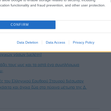
cation functionality and fraud prevention, and other user protection.
λίδας των ΚΙΜ |
https://mykim.gr
ογής MyKIM διαθέσιμη σε Playstore & Appstore
CONFIRM
έστε το iatronet.gr στο Discover
υγείας σήμερα
Data Deletion
Data Access
Privacy Policy
νώδεις νόσοι του εντέρου συνδέονται με αυξημένο
υχικών νόσων [μελέτη]
άζει τους μυς και τα οστά ένα συμπλήρωμα
υ;
τές του Ελληνικού Ερυθρού Σταυρού διέσωσαν
κόσιτα και άγρια ζώα στα πύρινα μέτωπα της Δ.