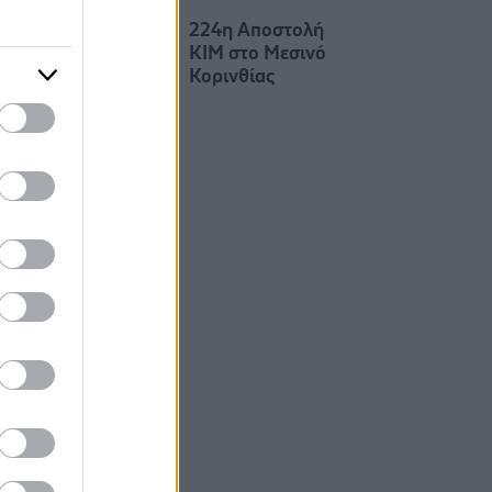
224η Αποστολή
ΚΙΜ στο Μεσινό
Κορινθίας