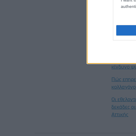
authenti
Της ιστοσε
Tης εφαρμ
Προσθ
Ειδήσεις 
Οι φλεγμο
κίνδυνο ψ
Πώς επηρε
κολλαγόνο
Οι εθελον
δεκάδες οι
Αττικής