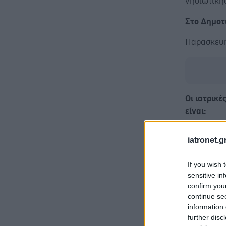
νησιωτική
Στο Δημοτ
Παρασκευή 
Οι ιατρικέ
είναι:
ΚΑΡΔΙΟΛΟΓ
iatronet.g
ΑΚΤΙΝΟΛΟΓ
| ΟΥΡΟΛΟΓ
If you wish 
ΨΥΧΟΛΟΓΟ
sensitive in
confirm you
Οι παρακ
continue se
τους εξετα
information 
further disc
Ψηφιακή τ