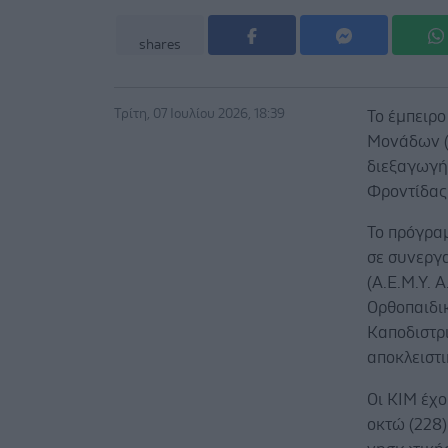
shares
Τρίτη, 07 Ιουλίου 2026, 18:39
Το έμπειρο
Μονάδων (
διεξαγωγή
Φροντίδας
Το πρόγρα
σε συνεργ
(Α.Ε.Μ.Υ. 
Ορθοπαιδικ
Καποδιστρ
αποκλειστι
Οι ΚΙΜ έχο
οκτώ (228