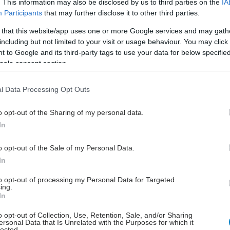
. This information may also be disclosed by us to third parties on the
IA
 Μέτρηση οστικής πυκνότητας ●
Participants
that may further disclose it to other third parties.
ρδιογράφημα - triplex καρδιάς ● Χειρουργική
 that this website/app uses one or more Google services and may gath
θυρεοειδούς και μαστού, έλεγχος κιρσών ● Αφαίρεση
including but not limited to your visit or usage behaviour. You may click 
όνων κύστεων, λιπωμάτων, σπίλων ● Τεστ
 to Google and its third-party tags to use your data for below specifi
ς αιμορραγίας εντέρου (Πολύποδας) ● Έλεγχος
ogle consent section.
ύτητας - μέτρηση ενδοφθάλμιας πίεσης -
ση ●Τεστ Παπ και ενδοκολπικός υπέρηχος ●
l Data Processing Opt Outs
α - τυμπανόγραμμα – ενδοσκόπηση ● Έλεγχος
o opt-out of the Sharing of my personal data.
ν ανωμαλιών σε παιδιά (σκολίωση, κύφωση),
In
κή εξέταση ● Διάγνωση νευρολογικών παθήσεων
ς, άνοιες,ν.Parkinson) ● Κλινική δερματολογική
o opt-out of the Sale of my Personal Data.
αι έλεγχο σπίλων.● Ανίχνευση Μαθησιακών
In
 ● Διατροφική αξιολόγηση – λιπομέτρηση ●
η Κινδύνου Πτώσεων ● Πιστοποιημένο Σεμινάριο
to opt-out of processing my Personal Data for Targeted
ing.
αρδιοπνευμονικής Αναζωογόνησης ( Διάρκεια 4 ώρες
In
o opt-out of Collection, Use, Retention, Sale, and/or Sharing
ersonal Data that Is Unrelated with the Purposes for which it
lected.