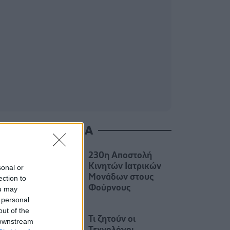
ΙΑΒΑΣΤΕ ΑΚΟΜΑ
230η Αποστολή
Κινητών Ιατρικών
sonal or
Μονάδων στους
ection to
Φούρνους
ou may
 personal
out of the
Τι ζητούν οι
 downstream