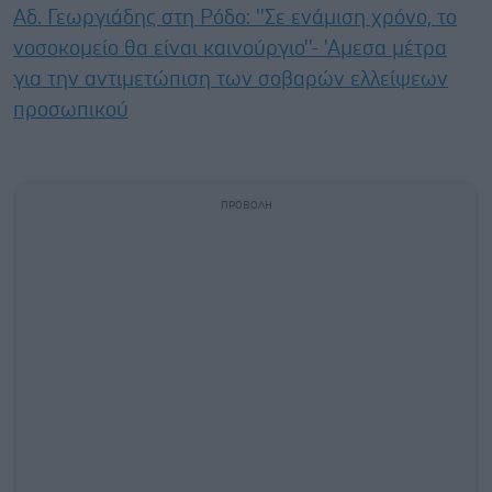
Αδ. Γεωργιάδης στη Ρόδο: ''Σε ενάμιση χρόνο, το
νοσοκομείο θα είναι καινούργιο''- 'Αμεσα μέτρα
για την αντιμετώπιση των σοβαρών ελλείψεων
προσωπικού