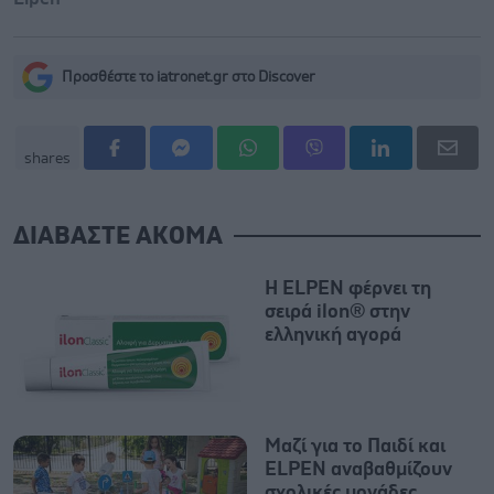
Προσθέστε το iatronet.gr στο Discover
shares
ΔΙΑΒΑΣΤΕ ΑΚΟΜΑ
Η ELPEN φέρνει τη
σειρά ilon® στην
ελληνική αγορά
Μαζί για το Παιδί και
ELPEN αναβαθμίζουν
σχολικές μονάδες