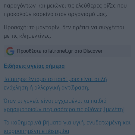
παραγόντων και μειώνει τις ελεύθερες ρίζες που
προκαλούν καρκίνο στον οργανισμό μας.
Προσοχή: το μανταρίνι δεν πρέπει να συγχέεται
με τις κλημεντίνες.
Προσθέστε το iatronet.gr στο Discover
Ειδήσεις υγείας σήμερα
Τσίμπησε έντομο το παιδί μου: είναι απλή
ενόχληση ή αλλεργική αντίδραση;
Όταν οι γονείς είναι αγχωμένοι τα παιδιά
χρησιμοποιούν περισσότερο τις οθόνες [μελέτη]
Τα καθημερινά βήματα για υγιή, ενυδατωμένη και
ισορροπημένη επιδερμίδα