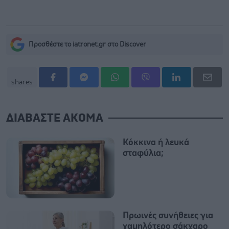
Προσθέστε το iatronet.gr στο Discover
shares
ΔΙΑΒΑΣΤΕ ΑΚΟΜΑ
Κόκκινα ή λευκά
σταφύλια;
Πρωινές συνήθειες για
χαμηλότερο σάκχαρο