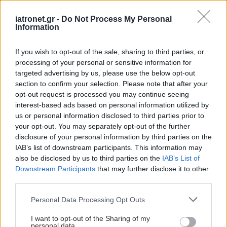
iatronet.gr -
Do Not Process My Personal
Information
Παγωτό, ζάχαρη και
If you wish to opt-out of the sale, sharing to third parties, or
παιδιά το καλοκαίρι:
processing of your personal or sensitive information for
Πότε λες ότι έχει
targeted advertising by us, please use the below opt-out
παραγίνει;
section to confirm your selection. Please note that after your
opt-out request is processed you may continue seeing
interest-based ads based on personal information utilized by
us or personal information disclosed to third parties prior to
your opt-out. You may separately opt-out of the further
disclosure of your personal information by third parties on the
ΔΕΙΤΕ ΕΠΙΣΗΣ
IAB’s list of downstream participants. This information may
also be disclosed by us to third parties on the
IAB’s List of
Downstream Participants
that may further disclose it to other
third parties.
Please note that this website/app uses one or more Google
Personal Data Processing Opt Outs
services and may gather and store information including but
not limited to your visit or usage behaviour. You may click to
I want to opt-out of the Sharing of my
personal data.