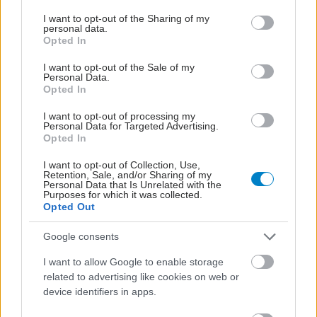
services and may gather and store information including but
not limited to your visit or usage behaviour. You may click to
I want to opt-out of the Sharing of my
personal data.
ΣΗΜΕΡΑ ΣΤΟ IATRONET.GR
grant or deny consent to Google and its third-party tags to
Opted In
use your data for below specified purposes in below Google
consent section.
I want to opt-out of the Sale of my
Personal Data.
Opted In
I want to opt-out of processing my
Personal Data for Targeted Advertising.
Opted In
I want to opt-out of Collection, Use,
Retention, Sale, and/or Sharing of my
Personal Data that Is Unrelated with the
Purposes for which it was collected.
Opted Out
Google consents
Οι αλλαγές στο σώμα που θεωρούνται φυσιολογικές
I want to allow Google to enable storage
με το πέρασμα του χρόνου
related to advertising like cookies on web or
device identifiers in apps.