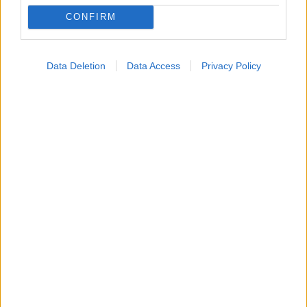
CONFIRM
Data Deletion
Data Access
Privacy Policy
Για υγιή οστά προτιμότερο είναι το ποδόσφαιρο
έναντι του περπατήματος [μελέτη]