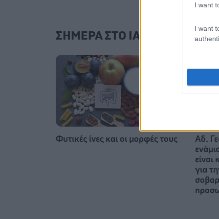
I want t
I want t
ΣΗΜΕΡΑ ΣΤΟ IATRONET.GR
authenti
Φυτικές ίνες και οι μορφές τους
Αδ. Γε
ενάμι
είναι 
για τ
σοβαρ
προσ