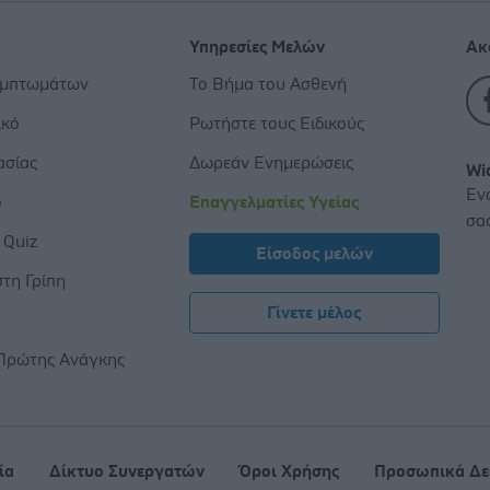
Υπηρεσίες Μελών
Ακ
υμπτωμάτων
Το Βήμα του Ασθενή
ικό
Ρωτήστε τους Ειδικούς
ασίας
Δωρεάν Ενημερώσεις
Wi
Εν
ο
Επαγγελματίες Υγείας
σα
 Quiz
Είσοδος μελών
τη Γρίπη
Γίνετε μέλος
ς
Πρώτης Ανάγκης
ία
Δίκτυο Συνεργατών
Όροι Χρήσης
Προσωπικά Δε