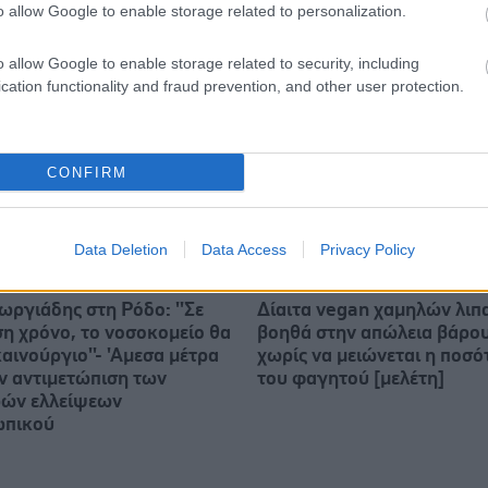
o allow Google to enable storage related to personalization.
o allow Google to enable storage related to security, including
cation functionality and fraud prevention, and other user protection.
CONFIRM
Data Deletion
Data Access
Privacy Policy
ωργιάδης στη Ρόδο: ''Σε
Δίαιτα vegan χαμηλών λι
ση χρόνο, το νοσοκομείο θα
βοηθά στην απώλεια βάρο
καινούργιο''- 'Αμεσα μέτρα
χωρίς να μειώνεται η ποσό
ην αντιμετώπιση των
του φαγητού [μελέτη]
ών ελλείψεων
ωπικού