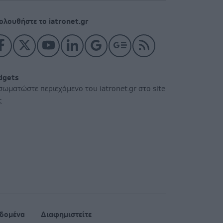
ολουθήστε το iatronet.gr
dgets
σωματώστε περιεχόμενο του iatronet.gr στο site
ς
δομένα
Διαφημιστείτε