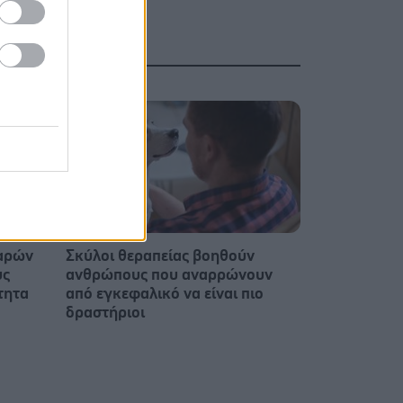
παρών
Σκύλοι θεραπείας βοηθούν
υς
ανθρώπους που αναρρώνουν
τητα
από εγκεφαλικό να είναι πιο
δραστήριοι