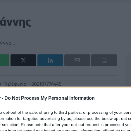
ωάννης
4445...
α, Τηλέφωνο: +302107774445
r -
Do Not Process My Personal Information
to opt-out of the sale, sharing to third parties, or processing of your per
formation for targeted advertising by us, please use the below opt-out s
r selection. Please note that after your opt-out request is processed y
eing interest-based ads based on personal information utilized by us or