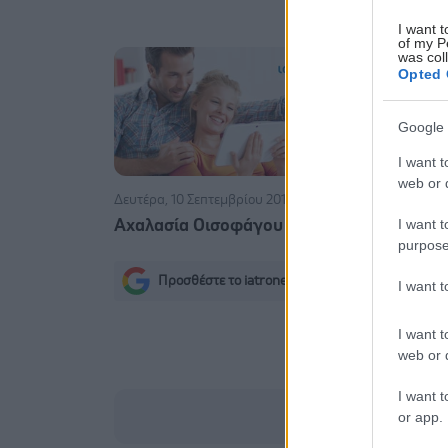
I want t
of my P
was col
Opted 
Google 
I want t
web or d
Δευτέρα, 10 Σεπτεμβρίου 2012
I want t
Axαλασία Οισοφάγου
purpose
Προσθέστε το iatronet.gr στο Discover
I want 
s
I want t
web or d
I want t
or app.