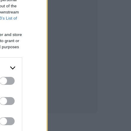
out of the
 downstream
B’s List of
er and store
to grant or
ed purposes