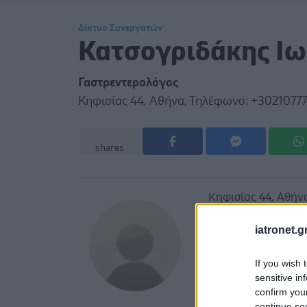
Δίκτυο Συνεργατών
Κατσογριδάκης Ι
Γαστρεντερολόγος
Κηφισίας 44, Αθήνα, Τηλέφωνο: +30210777
shares
Κηφισίας 44, Αθήν
iatronet.g
If you wish 
sensitive in
confirm you
continue se