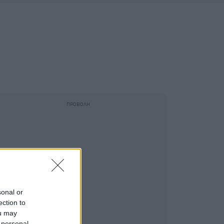
sonal or
ection to
ou may
 personal