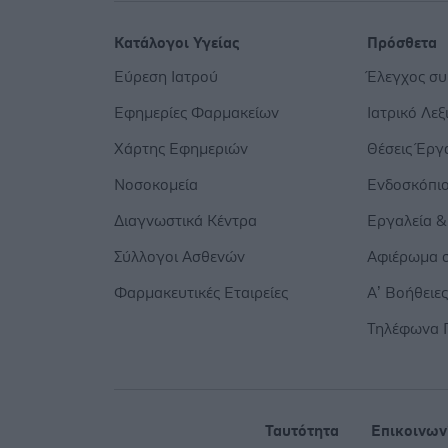
Κατάλογοι Υγείας
Πρόσθετα
Εύρεση Ιατρού
Έλεγχος σ
Εφημερίες Φαρμακείων
Ιατρικό Λεξ
Χάρτης Εφημεριών
Θέσεις Έργ
Νοσοκομεία
Ενδοσκόπι
Διαγνωστικά Κέντρα
Εργαλεία &
Σύλλογοι Ασθενών
Αφιέρωμα σ
Φαρμακευτικές Εταιρείες
Α’ Βοήθειε
Τηλέφωνα 
Ταυτότητα
Επικοινων