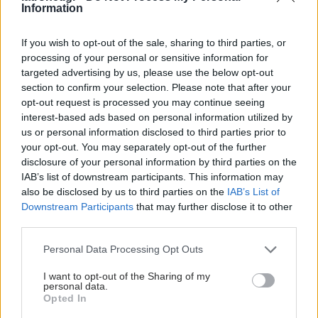
Information
If you wish to opt-out of the sale, sharing to third parties, or
processing of your personal or sensitive information for
targeted advertising by us, please use the below opt-out
section to confirm your selection. Please note that after your
Παρασκευή, 04 Ιανουαρίου 2013
Τρίτη, 09 Οκτωβρίου 2012
opt-out request is processed you may continue seeing
Σκολίωση και
Ενέσεις στη σπονδυλική
interest-based ads based on personal information utilized by
πραγματικότητα
στήλη για γρήγορη
us or personal information disclosed to third parties prior to
ανακούφιση από τον
your opt-out. You may separately opt-out of the further
πόνο της μέσης
disclosure of your personal information by third parties on the
IAB’s list of downstream participants. This information may
also be disclosed by us to third parties on the
IAB’s List of
Προσθέστε το iatronet.gr στο Discover
Downstream Participants
that may further disclose it to other
third parties.
Please note that this website/app uses one or more Google
Personal Data Processing Opt Outs
shares
services and may gather and store information including but
not limited to your visit or usage behaviour. You may click to
I want to opt-out of the Sharing of my
personal data.
grant or deny consent to Google and its third-party tags to
Opted In
use your data for below specified purposes in below Google