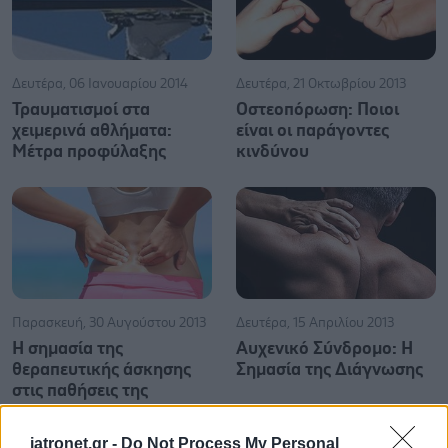
Δευτέρα, 06 Ιανουαρίου 2014
Δευτέρα, 21 Οκτωβρίου 2013
Τραυματισμοί στα
Οστεοπόρωση: Ποιοι
χειμερινά αθλήματα:
είναι οι παράγοντες
Μέτρα προφύλαξης
κινδύνου
Παρασκευή, 30 Αυγούστου 2013
Δευτέρα, 15 Απριλίου 2013
Η σημασία της
Αυχενικό Σύνδρομο: Η
θεραπευτικής άσκησης
Σημασία της Διάγνωσης
στις παθήσεις της
σπονδυλικής στήλης
iatronet.gr -
Do Not Process My Personal