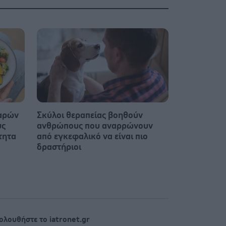
παρών
Σκύλοι θεραπείας βοηθούν
υς
ανθρώπους που αναρρώνουν
τητα
από εγκεφαλικό να είναι πιο
δραστήριοι
ολουθήστε το iatronet.gr