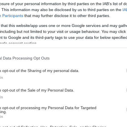
ρότυπου Διαιτολογικού Κέντρου Nutricenter ενώ
losure of your personal information by third parties on the IAB’s list of
 τη θέση της Υπεύθυνης του Τομέα Διαιτολογίας στον
. This information may also be disclosed by us to third parties on the
IA
ο Ξυνή του IEK Πειραιά. Αρθογραφεί συχνά σε έντυπο
Participants
that may further disclose it to other third parties.
πο και δραστηριοποιείται στα Media με βασικό σκοπό
 that this website/app uses one or more Google services and may gath
ιο εμπεριστατωμένη ανάδειξη της επιστήμης της
including but not limited to your visit or usage behaviour. You may click 
υνεργάζεται επίσης με εξειδικευμένη ομάδα ιατρών –
 to Google and its third-party tags to use your data for below specifi
ogle consent section.
ινολόγων, καρδιολόγων- καθώς και ψυχολόγων με
 και επιστημονική διασφάλιση κάθε διαιτολογικής
l Data Processing Opt Outs
κή Εμπειρία • Γενικό Παιδιατρικό νοσοκομείο Παίδων
Παιδιατρικά περιστατικά • Γενικό νοσοκομείο
o opt-out of the Sharing of my personal data.
νική Διατροφή • Γενικό νοσοκομείο Αττικής (ΚΑΤ) –
In
τατικά • Γενικό νοσοκομείο Πειραιά Τζάνειο –
ρώδους διαβήτη • Γενικό νοσοκομείο Αθηνών
o opt-out of the Sale of my Personal Data.
ολογικά, γαστρεντερολογικά και παχυσαρκία • Γενικό
In
οκομείο Νοσημάτων Θώρακος Σωτηρία –
ριστατικά Ερευνητική Δραστηριότητα • Πίνακες
to opt-out of processing my Personal Data for Targeted
ing.
ς των παιδιών. Ποιά η απήχηση των καινούριων
In
ς (UK chart) σε σχέση με τους παλιούς πίνακες