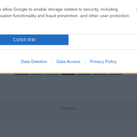
o allow Google to enable storage related to security, including
cation functionality and fraud prevention, and other user protection.
Μαρτίου 2013
CONFIRM
 για μια ευχάριστη
μπτη
Data Deletion
Data Access
Privacy Policy
hares