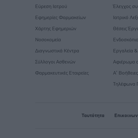
Εύρεση Ιατρού
Έλεγχος σ
Εφημερίες Φαρμακείων
Ιατρικό Λεξ
Χάρτης Εφημεριών
Θέσεις Έργ
Νοσοκομεία
Ενδοσκόπι
Διαγνωστικά Κέντρα
Εργαλεία &
Σύλλογοι Ασθενών
Αφιέρωμα σ
Φαρμακευτικές Εταιρείες
Α’ Βοήθειε
Τηλέφωνα 
Ταυτότητα
Επικοινων