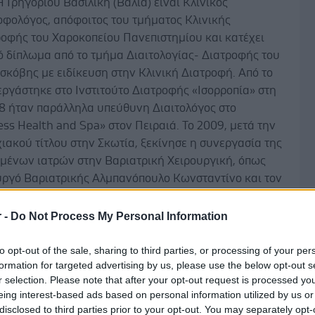
Η Γρηγορίου Βασιλική (Βάλια) είναι Kλινικός
οφολόγος, απόφοιτος του τμήματος Kλινικής
ροφής του Χαροκοπείου Πανεπιστημίου και κατέχει
ό δίπλωμα από το τμήμα Διαιτολογίας- Διατροφής του
σκόβης με ειδίκευση στην Κλινική Διατροφή. Από το
εργάστηκε στο Ινστιτούτο Διατροφής «Ισορροπία» στη
08 ήταν παράλληλα υπεύθυνη Διαιτολόγος στο
ss Health and Spa» στον Πειραιά. Το 2009, μετά την
ιακού τίτλου στην Σκωτία, ξεκίνησε η συνεργασία της
υμένων ιατρών στην Βαριατρική Χειρουργική, όπως
υργό Βαριατρικής Αλμπανόπουλο Κωνσταντίνο και τον
λαστικό Χειρουργό Ντουντουλάκη Νεκτάριο. Το 2010
ύθυνη διαιτολόγος διαφόρων υποκαταστημάτων της
r -
Do Not Process My Personal Information
Αισθητικής Medi-Prinou, ενώ παράλληλα ξεκίνησε τη
δημόσια και ιδιωτικά ΙΕΚ ως καθηγήτρια και
to opt-out of the sale, sharing to third parties, or processing of your per
formation for targeted advertising by us, please use the below opt-out s
 Διαιτολογίας. Η κλινική της εμπειρία είναι
r selection. Please note that after your opt-out request is processed y
σιαστική καθώς έχει παράσχει διατροφική υποστήριξη
eing interest-based ads based on personal information utilized by us or
ατικών που αναγράφονται παρακάτω. Σήμερα είναι
disclosed to third parties prior to your opt-out. You may separately opt-