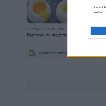
I want t
authenti
Πέμπτη, 02 Απριλίου 2015
Τετάρτη, 06 
Βλάπτουν τα αυγά την υγεία;
Συμβουλές
Τσικνοπέ
Προσθέστε το iatronet.gr στο Discover
s