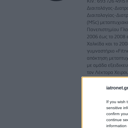
Κιν.: 693 726 4915 
Διαιτολόγος-Διατρ
Διαιτολογίας-Διατ
(MSc) μεταπτυχιακ
Πανεπιστημίου Γλα
2006 έως το 2008 
Χαλκίδα και το 20
γυμναστήριο «Fitne
απόκτηση μεταπτυχ
με ομάδα εξειδικε
τον Λέκτορα Χειρο
Επιδιορθωτικό – Π
εργάστηκε ως υπε
iatronet.g
αλυσίδας Κέντρων 
συνεργασία της με 
If you wish 
sensitive in
υπεύθυνη του τομέα
confirm you
πολύπλευρη και ου
continue se
σε πληθώρα περιστ
information 