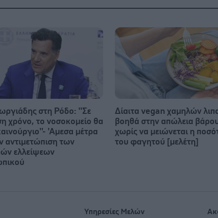
ωργιάδης στη Ρόδο: ''Σε
Δίαιτα vegan χαμηλών λι
ση χρόνο, το νοσοκομείο θα
βοηθά στην απώλεια βάρο
καινούργιο''- 'Αμεσα μέτρα
χωρίς να μειώνεται η ποσό
ην αντιμετώπιση των
του φαγητού [μελέτη]
ών ελλείψεων
ωπικού
Υπηρεσίες Μελών
Ακ