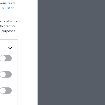
 downstream
B’s List of
er and store
to grant or
ed purposes