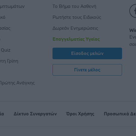
υμπτωμάτων
Το Βήμα του Ασθενή
ικό
Ρωτήστε τους Ειδικούς
ασίας
Δωρεάν Ενημερώσεις
Wi
Εν
ο
Επαγγελματίες Υγείας
σα
 Quiz
Είσοδος μελών
τη Γρίπη
Γίνετε μέλος
ς
Πρώτης Ανάγκης
ία
Δίκτυο Συνεργατών
Όροι Χρήσης
Προσωπικά Δε