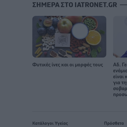
ΣΗΜΕΡΑ ΣΤΟ IATRONET.GR
Φυτικές ίνες και οι μορφές τους
Αδ. Γε
ενάμι
είναι 
για τ
σοβαρ
προσ
Κατάλογοι Υγείας
Πρόσθετα