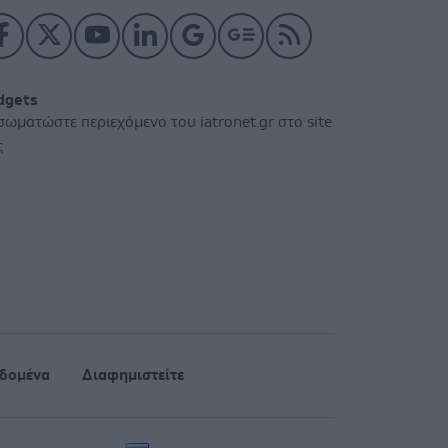
dgets
σωματώστε περιεχόμενο του iatronet.gr στο site
ς
δομένα
Διαφημιστείτε