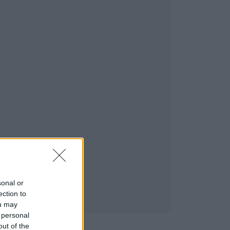
sonal or
ection to
ou may
 personal
out of the