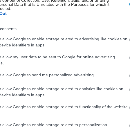
o opt-out of Collection, Use, Retention, Sale, and/or Sharing
ς (WHO) • Διατροφικές Διαταραχές ανάμεσα σε
ersonal Data that Is Unrelated with the Purposes for which it
lected.
 παιδιών και εφήβων • Βιταμίνη D & Υγεία των
Out
ς από τους οποίους το λιπιδαιμικό προφίλ
τη σύνθεση των μακροθρεπτικών συστατικών και την
consents
τητικού λίπους και των υδατανθράκων • Ανασκόπηση
το κατά πόσο οι διαιτητικές ισοφλαβόνες παίζουν
o allow Google to enable storage related to advertising like cookies on
evice identifiers in apps.
 χρόνιων παθήσεων (συμπλήρωμα έναντι δίαιτας) •
ωματικού βάρους κατά τη διάρκεια της κύησης και
o allow my user data to be sent to Google for online advertising
ν πιθανοτήτων διατήρησης του υπερβολικού βάρους •
s.
σμού στις νέες μητέρες • Σχεδιασμός και ανάπτυξη
εφήβους που πάσχουν από νευρική ανορεξία
to allow Google to send me personalized advertising.
o allow Google to enable storage related to analytics like cookies on
evice identifiers in apps.
Η
o allow Google to enable storage related to functionality of the website
o allow Google to enable storage related to personalization.