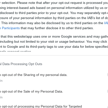
r selection. Please note that after your opt-out request is processed y
νείς με καρκίνο και εθελόντρια. Έχει υποστηρίξει
eing interest-based ads based on personal information utilized by us or
ς με καρκίνο και τους φροντιστές τους κι έχει
disclosed to third parties prior to your opt-out. You may separately opt-
 επίγνωσης και ψυχολογικής στήριξης γυναικών και
losure of your personal information by third parties on the IAB’s list of
ς Δήμους Πετρούπολης και Παλαιού Φαλήρου.
. This information may also be disclosed by us to third parties on the
IA
Participants
that may further disclose it to other third parties.
γραφείο και παράλληλα δραστηριοποιείται στο χώρο
ικαιωμάτων μέσα από την ψυχική ενδυνάμωση και
 that this website/app uses one or more Google services and may gath
 σε ατομική ή ομαδική συνθήκη (συλλογικότητες) με
including but not limited to your visit or usage behaviour. You may click 
 του κοινωνικού στίγματος. Περισσότερες
 to Google and its third-party tags to use your data for below specifi
ogle consent section.
ν ίδια και την αρθρογραφία της βρίσκετε στην
nikoutela.gr
. Για να επικοινωνήσετε μαζί της: email:
l Data Processing Opt Outs
om
o opt-out of the Sharing of my personal data.
In
o opt-out of the Sale of my Personal Data.
In
to opt-out of processing my Personal Data for Targeted