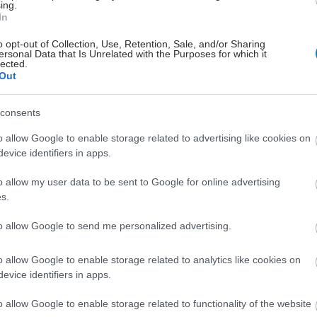
ing.
In
Η
o opt-out of Collection, Use, Retention, Sale, and/or Sharing
ersonal Data that Is Unrelated with the Purposes for which it
lected.
Out
consents
o allow Google to enable storage related to advertising like cookies on
evice identifiers in apps.
Μαρτίου 2017
o allow my user data to be sent to Google for online advertising
μαι στο
s.
ο μου πρόσωπο
αρκίνο;
to allow Google to send me personalized advertising.
o allow Google to enable storage related to analytics like cookies on
hares
evice identifiers in apps.
o allow Google to enable storage related to functionality of the website