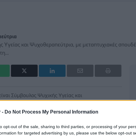
πεύτρια
ς Υγείας και Ψυχοθεραπεύτρια, με μεταπτυχιακές σπουδέ
η...
είναι Σύμβουλος Ψυχικής Υγείας και
με μεταπτυχιακές σπουδές στην Ψυχολογία, τη
σεων και τη Συγκριτική λογοτεχνία-Δραματουργικές
r -
Do Not Process My Personal Information
δευση στην Ψυχοθεραπευτική προσέγγιση Gestalt.
ιευθύντρια στο Σύλλογο Καρκινοπαθών, Εθελοντών,
to opt-out of the sale, sharing to third parties, or processing of your per
formation for targeted advertising by us, please use the below opt-out s
«ΚΕΦΙ Αθηνών», εκπαιδεύτρια της ομάδας εθελοντών