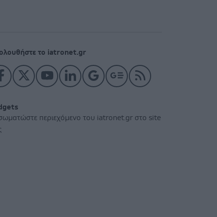
ολουθήστε το iatronet.gr
dgets
σωματώστε περιεχόμενο του iatronet.gr στο site
ς