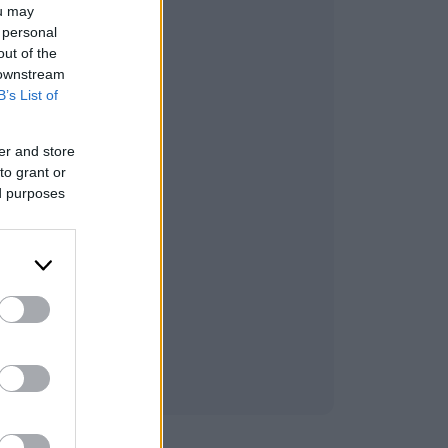
ou may
 personal
out of the
 downstream
B’s List of
er and store
to grant or
ed purposes