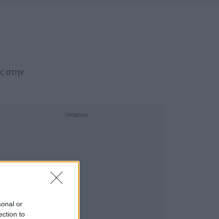
ς στην
sonal or
ection to