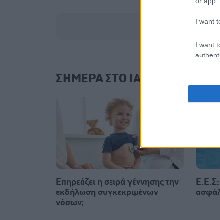
or app.
I want t
I want t
authenti
ΣΗΜΕΡΑ ΣΤΟ IATRONET.GR
Επηρεάζει η σειρά γέννησης την
Ε.E.Σ:
εκδήλωση συγκεκριμένων
ασφάλ
νόσων;