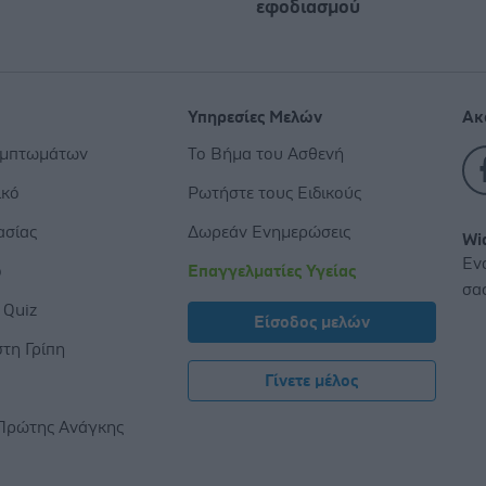
εφοδιασμού
Υπηρεσίες Μελών
Ακ
υμπτωμάτων
Το Βήμα του Ασθενή
ικό
Ρωτήστε τους Ειδικούς
ασίας
Δωρεάν Ενημερώσεις
Wi
Εν
ο
Επαγγελματίες Υγείας
σα
 Quiz
Είσοδος μελών
τη Γρίπη
Γίνετε μέλος
ς
Πρώτης Ανάγκης