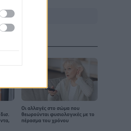
Οι αλλαγές στο σώμα που
δισ.
θεωρούνται φυσιολογικές με το
ντα,
πέρασμα του χρόνου