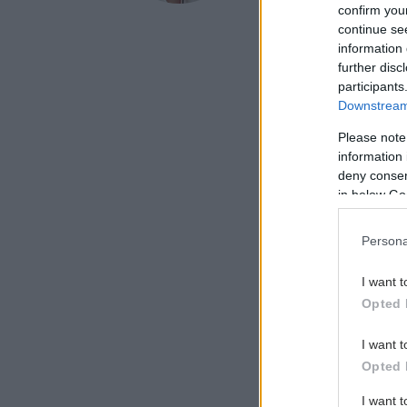
confirm you
που στηρίζουν ασθε
continue se
ψυχολογικά ασθενεί
information 
συντονίσει ομάδες
further disc
ηλικιωμένων στου
participants
Downstream 
Διατηρεί ιδιωτικό 
των ανθρωπίνων δ
Please note
στήριξη ανθρώπων,
information 
σκοπό την εξάλειψη
deny consent
in below Go
πληροφορίες για τη
ιστοσελίδα
www.iri
Persona
ikoutela@gmail.c
I want t
Opted 
, τηλ.: 6932700253.
I want t
Opted 
I want 