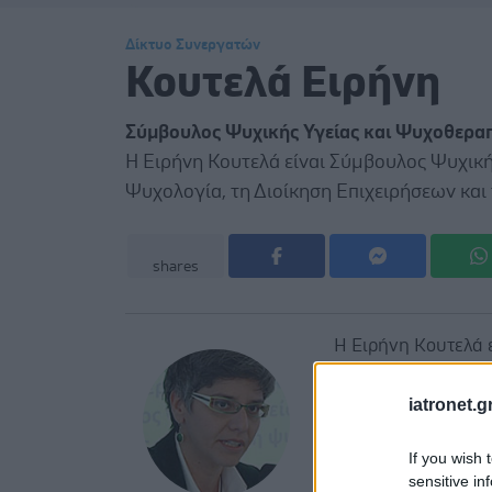
Δίκτυο Συνεργατών
Κουτελά Ειρήνη
Σύμβουλος Ψυχικής Υγείας και Ψυχοθερα
Η Ειρήνη Κουτελά είναι Σύμβουλος Ψυχική
Ψυχολογία, τη Διοίκηση Επιχειρήσεων και τ
shares
Η Ειρήνη Κουτελά 
Ψυχοθεραπεύτρια, 
Διοίκηση Επιχειρή
iatronet.g
σπουδές και εκπαί
Έχει διατελέσει Δ
If you wish 
sensitive in
Φίλων και Ιατρών 