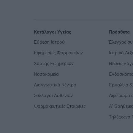
Κατάλογοι Υγείας
Πρόσθετα
Εύρεση Ιατρού
Έλεγχος σ
Εφημερίες Φαρμακείων
Ιατρικό Λεξ
Χάρτης Εφημεριών
Θέσεις Έργ
Νοσοκομεία
Ενδοσκόπι
Διαγνωστικά Κέντρα
Εργαλεία &
Σύλλογοι Ασθενών
Αφιέρωμα σ
Φαρμακευτικές Εταιρείες
Α’ Βοήθειε
Τηλέφωνα 