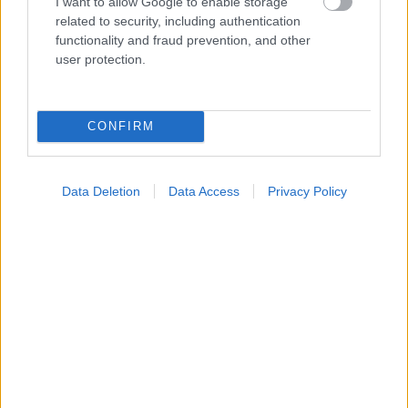
I want to allow Google to enable storage
related to security, including authentication
functionality and fraud prevention, and other
user protection.
Σημάδια διπολικής διαταραχής
CONFIRM
Data Deletion
Data Access
Privacy Policy