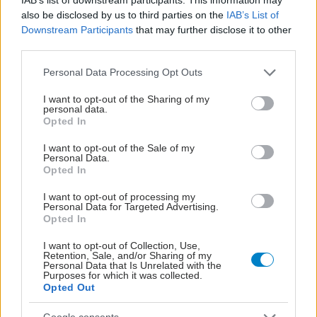
also be disclosed by us to third parties on the
IAB’s List of
Downstream Participants
that may further disclose it to other
third parties.
Please note that this website/app uses one or more Google
Personal Data Processing Opt Outs
services and may gather and store information including but
not limited to your visit or usage behaviour. You may click to
I want to opt-out of the Sharing of my
personal data.
grant or deny consent to Google and its third-party tags to
Opted In
use your data for below specified purposes in below Google
consent section.
I want to opt-out of the Sale of my
Personal Data.
Opted In
I want to opt-out of processing my
Personal Data for Targeted Advertising.
Opted In
I want to opt-out of Collection, Use,
Retention, Sale, and/or Sharing of my
Personal Data that Is Unrelated with the
Purposes for which it was collected.
Opted Out