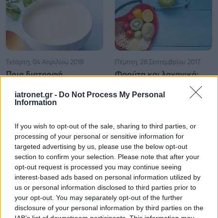
Τετάρτη, 04 Απριλίου 2018
Πέμπτη, 28 Σεπτεμβρίου 2017
Ποια διατροφή
Φρούτα και λαχανικά:
προστατεύει από την
Πόσο προστατεύουν από
iatronet.gr -
Do Not Process My Personal
οστεοπόρωση
την καρδιοπάθεια
Information
Προσθέστε το iatronet.gr στο Discover
If you wish to opt-out of the sale, sharing to third parties, or
processing of your personal or sensitive information for
targeted advertising by us, please use the below opt-out
section to confirm your selection. Please note that after your
shares
opt-out request is processed you may continue seeing
interest-based ads based on personal information utilized by
us or personal information disclosed to third parties prior to
your opt-out. You may separately opt-out of the further
disclosure of your personal information by third parties on the
IAB’s list of downstream participants. This information may