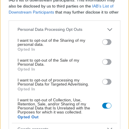
also be disclosed by us to third parties on the
IAB’s List of
Downstream Participants
that may further disclose it to other
third parties.
Please note that this website/app uses one or more Google
Personal Data Processing Opt Outs
services and may gather and store information including but
not limited to your visit or usage behaviour. You may click to
I want to opt-out of the Sharing of my
personal data.
grant or deny consent to Google and its third-party tags to
Opted In
use your data for below specified purposes in below Google
consent section.
I want to opt-out of the Sale of my
Personal Data.
Opted In
ΣΗΜΕΡΑ ΣΤΟ IATRONET.GR
I want to opt-out of processing my
Personal Data for Targeted Advertising.
Opted In
I want to opt-out of Collection, Use,
Retention, Sale, and/or Sharing of my
Personal Data that Is Unrelated with the
Purposes for which it was collected.
Opted Out