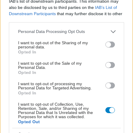
IAB’s list of downstream participants. This information may
also be disclosed by us to third parties on the
IAB’s List of
Sideris, Waldo. Observation in the
Downstream Participants
that may further disclose it to other
Electrophysiology Laboratory at University
third parties.
Hospitals Cleveland Case Medical Center from
Please note that this website/app uses one or more Google
Personal Data Processing Opt Outs
June 28 – July 10, 2010. S. Sideris Observation in
services and may gather and store information including but
the Electrophysiology Laboratory of Pr.
not limited to your visit or usage behaviour. You may click to
I want to opt-out of the Sharing of my
personal data.
grant or deny consent to Google and its third-party tags to
Haissaguerre’s Department, CHU of Bordeaux,
Opted In
use your data for below specified purposes in below Google
France from Jule 4th to 15th 2011. S. Sideris
consent section.
I want to opt-out of the Sale of my
Participation in the training course “Watchman™
Personal Data.
Opted In
Left Atrial Appendage Closure Implantation
Course” at Westpfalz Klinikum, Kaiserslautern –
I want to opt-out of processing my
Personal Data for Targeted Advertising.
Germany, on June 19, 2013.
Opted In
I want to opt-out of Collection, Use,
Retention, Sale, and/or Sharing of my
Personal Data that Is Unrelated with the
Purposes for which it was collected.
ΠΡΟΣΦΑΤΑ ΑΡΘΡΑ ΣΥΝΕΡΓΑΤΗ
Opted Out