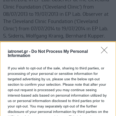
Clinic Foundation (‘Cleveland Clinic’) from
08/07/2013 to 19/07/2013 in EP Lab. Observer at
The Cleveland Clinic Foundation (‘Cleveland
Clinic’) from 07/07/2014 to 19/07/2014 in EP Lab.
S. Sideris, Wolfgang Kranig, Bernhard Kupper.
Participation in a CTR Implant Hands on
workshop at the Elisabeth-Hospital, Essen;
iatronet.gr -
Do Not Process My Personal
Information
Schuchtermannklinik, Bad Rothenfelde and
Herzzentrum Bad Oeyenhausen, Germany from
If you wish to opt-out of the sale, sharing to third parties, or
September 24th to 28th 2007. S. Sideris, Antonio
processing of your personal or sensitive information for
targeted advertising by us, please use the below opt-out
Curnis, Maria Grazia Bongiorni. Participation in a
section to confirm your selection. Please note that after your
CTR Implant Hands on workshop at the Spedali
opt-out request is processed you may continue seeing
Civili, Brescia, Italy and at the Ospedale Cisanello,
interest-based ads based on personal information utilized by
us or personal information disclosed to third parties prior to
Pisa, Italy from July 7th to 11th 2008. Skevos
your opt-out. You may separately opt-out of the further
Sideris, John Foran. Observer at Royal Brompton
disclosure of your personal information by third parties on the
Hospital, London from July 27th to 31 2009. S.