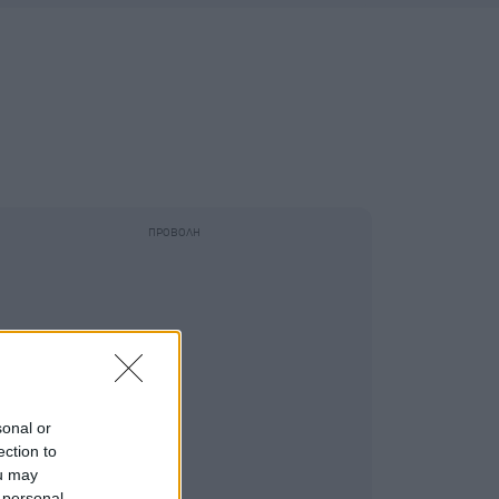
sonal or
ection to
ou may
 personal