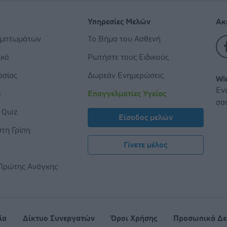
Υπηρεσίες Μελών
Ακ
υμπτωμάτων
Το Βήμα του Ασθενή
ικό
Ρωτήστε τους Ειδικούς
ασίας
Δωρεάν Ενημερώσεις
Wi
Εν
ο
Επαγγελματίες Υγείας
σα
 Quiz
Είσοδος μελών
τη Γρίπη
Γίνετε μέλος
ς
Πρώτης Ανάγκης
ία
Δίκτυο Συνεργατών
Όροι Χρήσης
Προσωπικά Δε