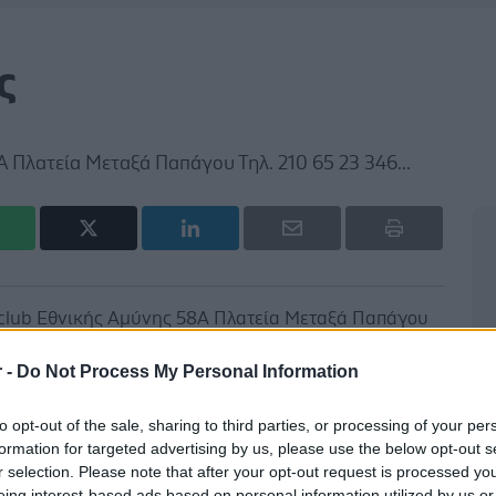
ς
Α Πλατεία Μεταξά Παπάγου Τηλ. 210 65 23 346...
 club Εθνικής Αμύνης 58Α Πλατεία Μεταξά Παπάγου
r -
Do Not Process My Personal Information
to opt-out of the sale, sharing to third parties, or processing of your per
formation for targeted advertising by us, please use the below opt-out s
r selection. Please note that after your opt-out request is processed y
eing interest-based ads based on personal information utilized by us or