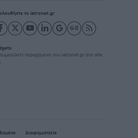
ολουθήστε το iatronet.gr
dgets
σωματώστε περιεχόμενο του iatronet.gr στο site
ς
δομένα
Διαφημιστείτε