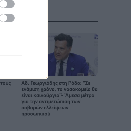
 τους
Αδ. Γεωργιάδης στη Ρόδο: ''Σε
ενάμιση χρόνο, το νοσοκομείο θα
είναι καινούργιο''- 'Αμεσα μέτρα
για την αντιμετώπιση των
σοβαρών ελλείψεων
προσωπικού