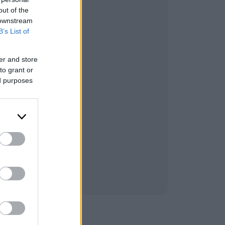
out of the
 downstream
B’s List of
er and store
to grant or
ed purposes