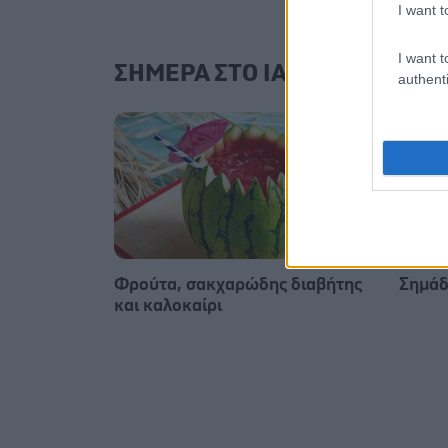
I want t
I want t
ΣΗΜΕΡΑ ΣΤΟ IATRONET.GR
authenti
Φρούτα, σακχαρώδης διαβήτης
Σημάδ
και καλοκαίρι