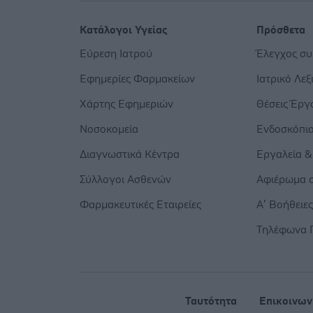
Κατάλογοι Υγείας
Πρόσθετα
Εύρεση Ιατρού
Έλεγχος σ
Εφημερίες Φαρμακείων
Ιατρικό Λεξ
Χάρτης Εφημεριών
Θέσεις Έργ
Νοσοκομεία
Ενδοσκόπι
Διαγνωστικά Κέντρα
Εργαλεία &
Σύλλογοι Ασθενών
Αφιέρωμα σ
Φαρμακευτικές Εταιρείες
Α’ Βοήθειε
Τηλέφωνα 
Ταυτότητα
Επικοινων