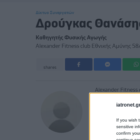
Δίκτυο Συνεργατών
Δρούγκας Θανάση
Καθηγητής Φυσικής Αγωγής
Alexander Fitness club Εθνικής Αμύνης 58
shares
Alexander Fitness
Τηλ. 210 65 23 346
iatronet.g
If you wish 
sensitive in
confirm you
continue se