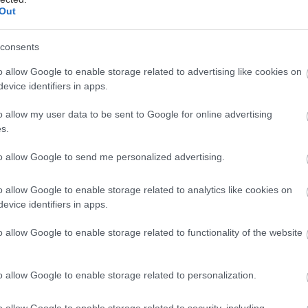
Out
consents
ν τον τρόπο οδηγούμαστε στην απόκτηση ενός
 μεταβολισμού είτε είμαστε άνδρες είτε γυναίκες.
o allow Google to enable storage related to advertising like cookies on
evice identifiers in apps.
κή προδιάθεση
o allow my user data to be sent to Google for online advertising
 της παχυσαρκίας, δηλαδή του ‘κακού’ μεταβολισμού
s.
και κληρονομούνται. Η άποψη όμως που επικρατεί
to allow Google to send me personalized advertising.
 μας είναι ότι αυτό που κληρονομείται είναι μια τάση
χυσαρκία. Εάν τελικά θα εκδηλωθεί εξαρτάται από την
o allow Google to enable storage related to analytics like cookies on
υ άμεσου περιβάλλοντος, π.χ.τις λανθασμένες
evice identifiers in apps.
ακές συνήθειες διατροφής- τη μειωμένη
ητα κλπ.
o allow Google to enable storage related to functionality of the website
o allow Google to enable storage related to personalization.
ιατροφή και η ισορροπημένη κατανομή της τροφής
άρκεια της ημέρας φαίνεται να επηρεάζουν
o allow Google to enable storage related to security, including