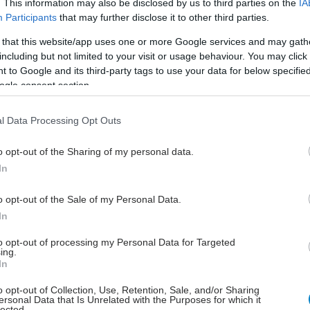
. This information may also be disclosed by us to third parties on the
IA
στός αποτελεί σαφώς πιο μεταβολικά ενεργό ιστό από
Participants
that may further disclose it to other third parties.
ιστό. Αυτό σημαίνει ότι όσο πιο αυξημένο είναι το
ς μυϊκής μάζας στο σώμα τόσο πιο αυξημένος είναι
 that this website/app uses one or more Google services and may gath
κός μεταβολισμός. Για το λόγο αυτό οι άντρες έχουν
including but not limited to your visit or usage behaviour. You may click 
 to Google and its third-party tags to use your data for below specifi
όρο μεγαλύτερο βασικό μεταβολισμό από τις
ogle consent section.
καθώς φυσιολογικά έχουν περισσότερο μυϊκό ιστό.
ί όμως να βελτιωθεί η σύσταση του σώματός μας και
l Data Processing Opt Outs
εί ο μυϊκός μας ιστός; Την απάντηση έρχεται να μας
o opt-out of the Sharing of my personal data.
 άσκηση η οποία εκτός από την οξεία επίδρασή της
In
βολισμό, καθώς κατά τη διάρκειά της καταναλώνονται
ες θερμίδες από ότι στην ηρεμία, επηρεάζει
o opt-out of the Sale of my Personal Data.
 και τη σύσταση του σώματος.
In
νει ότι στα οφέλη της άσκησης δεν ανήκουν μόνο οι
to opt-out of processing my Personal Data for Targeted
ου καταναλώνονται κατά τη διάρκεια εκτέλεσής της,
ing.
In
σημαντικό είναι ότι μετατρέποντάς την σε συνήθεια
 και ενισχύουμε το μυϊκό μας σύστημα.
o opt-out of Collection, Use, Retention, Sale, and/or Sharing
ersonal Data that Is Unrelated with the Purposes for which it
lected.