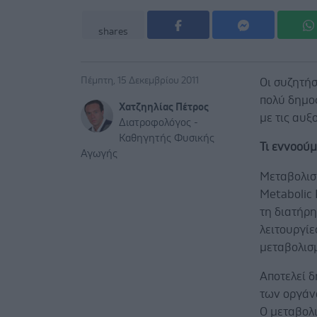
shares
Πέμπτη, 15 Δεκεμβρίου 2011
Οι συζητήσ
πολύ δημοφ
Χατζηηλίας Πέτρος
με τις αυξ
Διατροφολόγος -
Καθηγητής Φυσικής
Τι εννοούμ
Αγωγής
Μεταβολισ
Metabolic 
τη διατήρη
λειτουργίε
μεταβολισ
Αποτελεί δ
των οργάν
Ο μεταβολ