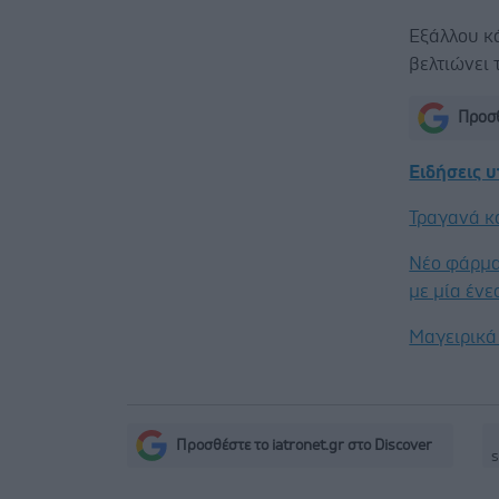
Εξάλλου κά
βελτιώνει 
Προσθ
Ειδήσεις 
Τραγανά κα
Νέο φάρμα
με μία έν
Μαγειρικά 
Προσθέστε το iatronet.gr στο Discover
s