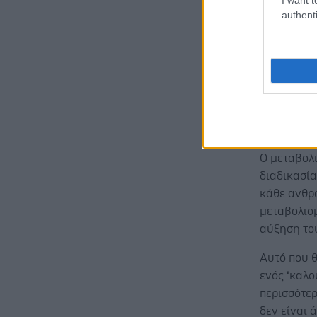
καθοριστικ
authenti
οργανισμο
κατανομή 
μεγάλων δ
Παράδειγμ
η αδιαφορ
της λήψης
Ο μεταβολι
διαδικασία
κάθε ανθρώ
μεταβολισμ
αύξηση το
Αυτό που θ
ενός ‘καλο
περισσότερ
δεν είναι 