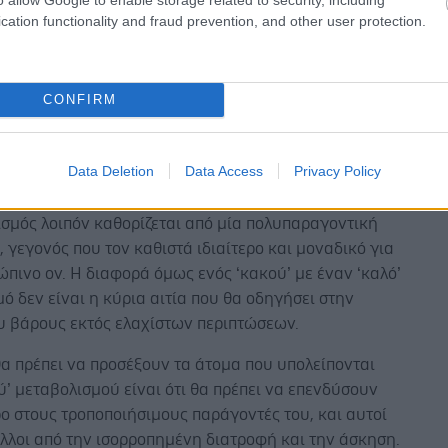
ά τον μεταβολισμό. Η εύρυθμη λειτουργία του
cation functionality and fraud prevention, and other user protection.
ύ και κατά συνέπεια του μεταβολισμού απαιτεί σωστή
των γευμάτων μέσα στην ημέρα και αποφυγή
ιαστημάτων αποχής από την πρόσληψη τροφής.
CONFIRM
α τέτοιας ‘απορρύθμισης’ του μεταβολισμού αποτελεί
ία κατανάλωσης πρωινού γεύματος και η μετάθεση
Data Deletion
Data Access
Privacy Policy
 της τροφής κατευθείαν στο μεσημεριανό.
σμός λοιπόν καθορίζεται από μία πολυπαραγοντική
, γεγονός που τον καθιστά ιδιαίτερο και μοναδικό για
πινο ον. Η διαφορά όμως ενός ‘κακού’ με έναν ‘καλό’
ό δεν είναι η κύρια αιτία που θα οδηγήσει στην
υ βάρους εκτός ελαχίστων περιπτώσεων.
α πρέπει να προσέξουν τα άτομα που υπολείπονται
ύ’ μεταβολισμού είναι ότι θα πρέπει να επενδύσουν
ο στους τροποποιήσιμους παράγοντές του, και αυτοί
άλλοι από την ισορροπημένη διατροφή και την άσκηση.