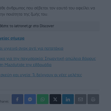
θε άνθρωπος που σέβεται τον εαυτό του οφείλει να
την ποιότητα της ζωής του.
έστε το iatronet.gr στο Discover
υγείας σήμερα
ι υγιεινά σνακ αντί για πατατάκια
κο για την παχυσαρκία: Σημαντική απώλεια βάρους
εση Mazdutide την εβδομάδα
σκεύη και υγεία: Τι δείχνουν οι νέες μελέτες
hares