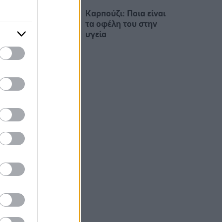
Καρπούζι: Ποια είναι
τα οφέλη του στην
υγεία