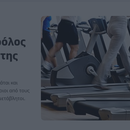
ρόλος
 της
άται και
οιοι από τους
μετάβλητοι.