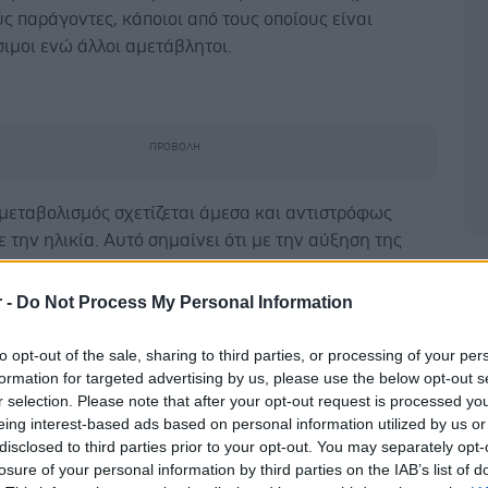
ς παράγοντες, κάποιοι από τους οποίους είναι
ιμοι ενώ άλλοι αμετάβλητοι.
μεταβολισμός σχετίζεται άμεσα και αντιστρόφως
 την ηλικία. Αυτό σημαίνει ότι με την αύξηση της
μεταβολισμός εμφανίζει μειωμένη λειτουργικότητα.
Δ
τούμε όμως να αποδώσουμε κάποια από τα περιττά
r -
Do Not Process My Personal Information
ιθανόν αποκτήθηκαν με την ηλικία, θα ήταν
να τονίσουμε ότι στο παρελθόν, το βάρος του
to opt-out of the sale, sharing to third parties, or processing of your per
 είχε πολύ μικρότερες διακυμάνσεις με την αύξηση
formation for targeted advertising by us, please use the below opt-out s
r selection. Please note that after your opt-out request is processed y
ς σε σχέση με τις μέρες μας.
eing interest-based ads based on personal information utilized by us or
disclosed to third parties prior to your opt-out. You may separately opt-
σύσταση του σώματος
losure of your personal information by third parties on the IAB’s list of