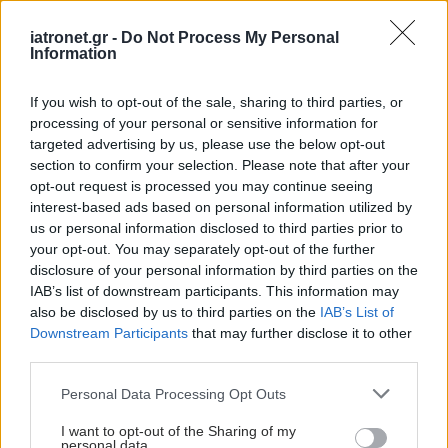
παιδιά το καλοκαίρι:
iatronet.gr -
Do Not Process My Personal
Πότε λες ότι έχει
Information
παραγίνει;
If you wish to opt-out of the sale, sharing to third parties, or
processing of your personal or sensitive information for
targeted advertising by us, please use the below opt-out
section to confirm your selection. Please note that after your
opt-out request is processed you may continue seeing
ΔΕΙΤΕ ΕΠΙΣΗΣ
interest-based ads based on personal information utilized by
us or personal information disclosed to third parties prior to
your opt-out. You may separately opt-out of the further
disclosure of your personal information by third parties on the
IAB’s list of downstream participants. This information may
also be disclosed by us to third parties on the
IAB’s List of
Downstream Participants
that may further disclose it to other
third parties.
Please note that this website/app uses one or more Google
Personal Data Processing Opt Outs
services and may gather and store information including but
not limited to your visit or usage behaviour. You may click to
I want to opt-out of the Sharing of my
personal data.