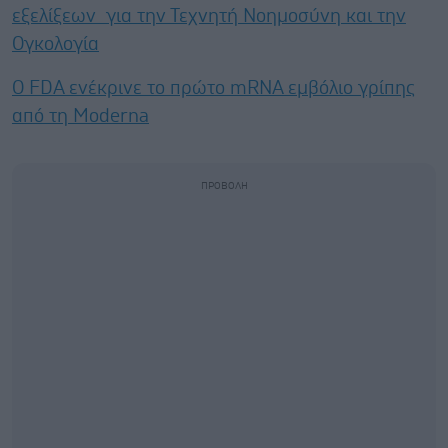
εξελίξεων για την Τεχνητή Νοημοσύνη και την
Ογκολογία
Ο FDA ενέκρινε το πρώτο mRNA εμβόλιο γρίπης
από τη Moderna