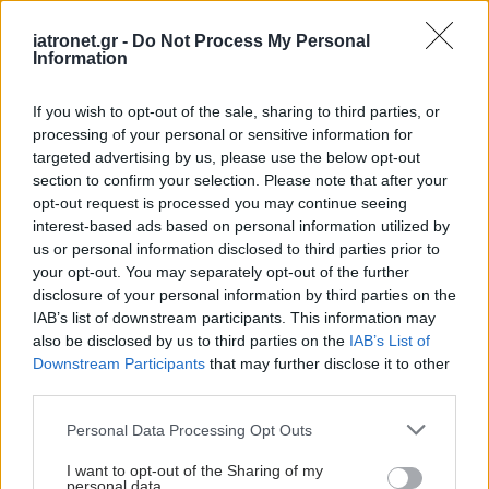
ευχάριστη γεύση, που προσομοιάζει στου
κάστανου. Είναι δε ωραία και εύπεπτη τροφή και
iatronet.gr -
Do Not Process My Personal
Information
τρώγεται από αρχαιοτάτων χρόνων.
Από χημικής απόψεως, περιέχουν λεύκωμα, λίπος,
If you wish to opt-out of the sale, sharing to third parties, or
processing of your personal or sensitive information for
γόμμα, άμυλο, κλπ. Μάλιστα, το άμυλό τους είναι
targeted advertising by us, please use the below opt-out
εφάμιλλο των γεώμηλων (πατατών), του σάγου,
section to confirm your selection. Please note that after your
του αραρουτιού. Χρησιμοποιείτο παλαιά για
opt-out request is processed you may continue seeing
interest-based ads based on personal information utilized by
θρεπτικές κρέμες και σούπες. Στην Ισπανία
us or personal information disclosed to third parties prior to
καλλιεργείται σε μεγάλη έκταση.
your opt-out. You may separately opt-out of the further
disclosure of your personal information by third parties on the
Σε πολλά μέρη της Ισπανίας, και δη γύρω από την
IAB’s list of downstream participants. This information may
Μαδρίτη, πωλούν ένα είδος δροσιστικής
also be disclosed by us to third parties on the
IAB’s List of
Downstream Participants
that may further disclose it to other
σουμάδας, που παρασκευάζουν από ριζώματα
third parties.
εδώδιμου κύπερου, τους κονδύλους του, που το
Please note that this website/app uses one or more Google
Personal Data Processing Opt Outs
ονομάζουν ‘χούφα’ ('chufa') ή ‘ορεάτα’
services and may gather and store information including but
(‘horchata’).
not limited to your visit or usage behaviour. You may click to
I want to opt-out of the Sharing of my
personal data.