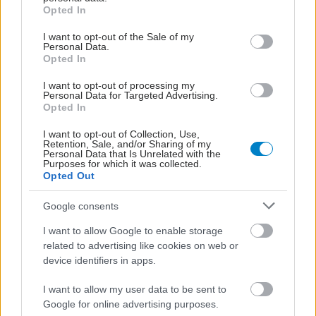
grant or deny consent to Google and its third-party tags to
Opted In
Σε πολλά μέρη, καβουρδίζουν την ρίζα, την
use your data for below specified purposes in below Google
consent section.
αλέθουν και παρασκευάζουν ένα είδος καφέ, με
I want to opt-out of the Sale of my
Personal Data.
πολύ ευχάριστη γεύση. Τα ριζώματα του εδωδίμου
Opted In
κύπερου, με έκθλιψη δίνουν άφθονο έλαιο.
I want to opt-out of processing my
Κόνδυλοι του εδώδιμου ευρέθησαν και σε
Personal Data for Targeted Advertising.
Opted In
φαραωνικούς τάφους της ΙΒ΄ Δυναστείας στην
Αίγυπτο.
I want to opt-out of Collection, Use,
Retention, Sale, and/or Sharing of my
Personal Data that Is Unrelated with the
Ο στρογγυλός
Purposes for which it was collected.
Opted Out
Ο κύπερος ο στρογγυλός ευρίσκεται αυτοφυώς
Google consents
στη Συρία και την Αίγυπτο. Καλλιεργούμενος και
I want to allow Google to enable storage
στην Ελλάδα, την μεσημβρινή Γαλλία, την Ιταλία,
related to advertising like cookies on web or
τα Πυρηναία. Φυτρώνει σε χέρσες αμμώδεις και
device identifiers in apps.
υγρές τοποθεσίες. Οι ρίζες του είναι λίγο πικρές,
I want to allow my user data to be sent to
λίγο δριμείες, ρητινώδεις, αρωματικές και
Google for online advertising purposes.
καφουρώδεις.