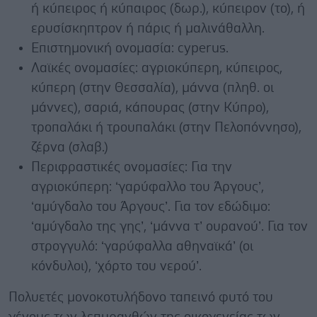
ή κύπειρος ή κύπαιρος (δωρ.), κύπειρον (το), ή
ερυσίσκηπτρον ή πάρις ή μαλινάθαλλη.
Επιστημονική ονομασία: cyperus.
Λαϊκές ονομασίες: αγριοκύπερη, κύπειρος,
κύπερη (στην Θεσσαλία), μάννα (πληθ. οι
μάννες), σαριά, κάπουρας (στην Κύπρο),
τροπαλάκι ή τρουπαλάκι (στην Πελοπόννησο),
ζέρνα (σλαβ.)
Περιφραστικές ονομασίες: Για την
αγριοκύπερη: ‘γαρύφαλλο του Άργους’,
‘αμύγδαλο του Άργους’. Για τον εδώδιμο:
‘αμύγδαλο της γης’, ‘μάννα τ’ ουρανού’. Για τον
στρογγυλό: ‘γαρύφαλλα αθηναϊκά’ (οι
κόνδυλοι), ‘χόρτο του νερού’.
Πολυετές μονοκοτυλήδονο ταπεινό φυτό του