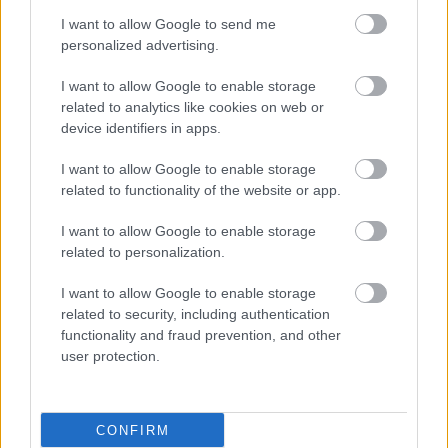
I want to allow Google to send me
Στις Ινδίες το χρησιμοποιούν ως έξοχο στομαχικό
personalized advertising.
φάρμακο. Οι αρχαίοι Έλληνες και οι Αιγύπτιοι
I want to allow Google to enable storage
έκαναν ευρεία χρήση αυτού του φυτού.
related to analytics like cookies on web or
device identifiers in apps.
Ο πάπυρος
I want to allow Google to enable storage
Ο κύπερος ο πάπυρος (cyp. papyrus) φυτρώνει
related to functionality of the website or app.
στις όχθες του Νείλου στην Αίγυπτο, στη Β.
I want to allow Google to enable storage
Αφρική, στην Παλαιστίνη, στη Συρία, και στη Ν.
related to personalization.
Ιταλία. Γνωστός από την αρχαιότητα, αναφέρεται
I want to allow Google to enable storage
και από τον Θεόφραστο και τον Διοσκουρίδη ως
related to security, including authentication
πάπυρος.
functionality and fraud prevention, and other
user protection.
Από την εντεριώνη που περιέχει, κατασκεύαζαν,
στην αρχαιότητα, είδος χάρτου, γνωστό ως
‘πάπυρος’. Έτσι χρησιμοποιήθηκε σαν γραφική
CONFIRM