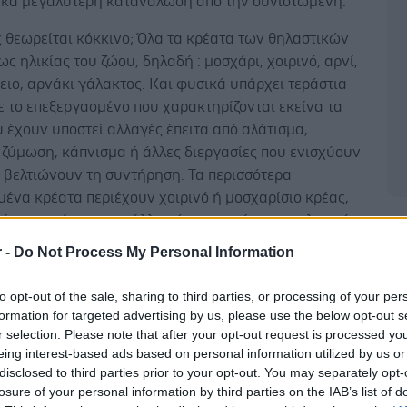
ακά μεγαλύτερη κατανάλωση απο την συνιστώμενη.
 θεωρείται κόκκινο; Όλα τα κρέατα των θηλαστικών
ς ηλικίας του ζώου, δηλαδή : μοσχάρι, χοιρινό, αρνί,
όειο, αρνάκι γάλακτος. Και φυσικά υπάρχει τεράστια
 το επεξεργασμένο που χαρακτηρίζονται εκείνα τα
 έχουν υποστεί αλλαγές έπειτα από αλάτισμα,
 ζύμωση, κάπνισμα ή άλλες διεργασίες που ενισχύουν
 βελτιώνουν τη συντήρηση. Τα περισσότερα
ένα κρέατα περιέχουν χοιρινό ή μοσχαρίσιο κρέας,
ί να περιέχουν και άλλα κόκκινα κρέατα, πουλερικά,
Δ
 υποπροϊόντα κρέατος.
r -
Do Not Process My Personal Information
, η μείωση της κατανάλωσης κόκκινου κρέατος
to opt-out of the sale, sharing to third parties, or processing of your per
 προσδόκιμο ζωής, Η αντικατάσταση μίας μερίδας
formation for targeted advertising by us, please use the below opt-out s
ρέατος την ημέρα με μία μερίδα ψάρι, πουλερικό,
r selection. Please note that after your opt-out request is processed y
σπρια, δημητριακά ολικής άλεσης ή λίγων λιπαρών
eing interest-based ads based on personal information utilized by us or
μικά μπορεί να μειώσει τον κίνδυνο θανάτου κατά 7%
disclosed to third parties prior to your opt-out. You may separately opt-
losure of your personal information by third parties on the IAB’s list of