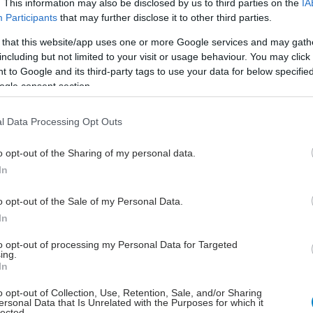
. This information may also be disclosed by us to third parties on the
IA
Participants
that may further disclose it to other third parties.
 that this website/app uses one or more Google services and may gath
including but not limited to your visit or usage behaviour. You may click 
 κρέας περιέχει λιγότερες πρωτεΐνες από όσες το
 to Google and its third-party tags to use your data for below specifi
όπουλου ή τα ψάρια. Ακόμα δε και αν κάποιος κόψει
ogle consent section.
 ζωικής προέλευσης τρόφιμα και αρχίσει να κάνει
ορτοφαγική διατροφή μπορεί να καλύψει τις ανάγκες
l Data Processing Opt Outs
ισμού του σε πρωτεΐνες καταναλώνοντας όσπρια,
o opt-out of the Sharing of my personal data.
πούς και προϊόντα ολικής άλεσης (δημητριακά,
In
λπ.) στις ενδεδειγμένες ποσότητες και συνδυασμούς.
o opt-out of the Sale of my Personal Data.
ratiritis
In
to opt-out of processing my Personal Data for Targeted
ing.
έστε το iatronet.gr στο Discover
In
o opt-out of Collection, Use, Retention, Sale, and/or Sharing
υγείας σήμερα
ersonal Data that Is Unrelated with the Purposes for which it
lected.