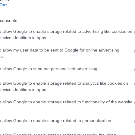
Out
η των αποζημιώσεων των Στρατιωτικών Ιατρών μετά
 του ΙΣΑ
consents
μετατραυματικού στρες: Ουσία της ιατρικής
o allow Google to enable storage related to advertising like cookies on
μειώνει τους εφιάλτες
evice identifiers in apps.
σάνδρας: Αίρεται η απαγόρευση για τη χρήση του
o allow my user data to be sent to Google for online advertising
 Σίβηρη
s.
to allow Google to send me personalized advertising.
o allow Google to enable storage related to analytics like cookies on
evice identifiers in apps.
o allow Google to enable storage related to functionality of the website
hares
o allow Google to enable storage related to personalization.
o allow Google to enable storage related to security, including