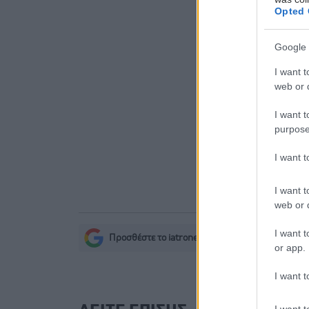
Opted 
Διευθέτησ
από αίτημα
Google 
Διαταραχή 
I want t
κάνναβης 
web or d
Δήμος Κασ
I want t
νερού στη
purpose
I want 
I want t
web or d
I want t
Προσθέστε το iatronet.gr στο Discover
s
or app.
I want t
I want t