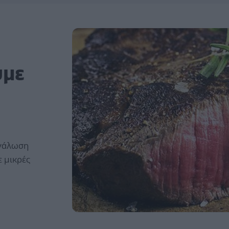
υμε
ανάλωση
ε μικρές