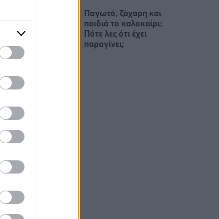
Παγωτό, ζάχαρη και
παιδιά το καλοκαίρι:
Πότε λες ότι έχει
παραγίνει;