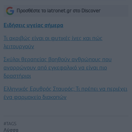
Προσθέστε το iatronet.gr στο Discover
Ειδήσεις υγείας σήμερα
Τι ακριβώς είναι οι φυτικές ίνες και πώς
λειτουργούν
Σκύλοι θεραπείας βοηθούν ανθρώπους που
αναρρώνουν από εγκεφαλικό να είναι πιο
δραστήριοι
Ελληνικός Ερυθρός Σταυρός: Τι πρέπει να περιέχει
ένα φαρμακείο διακοπών
#TAGS
Λύσσα