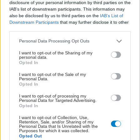
disclosure of your personal information by third parties on the
IAB’s list of downstream participants. This information may
also be disclosed by us to third parties on the
IAB’s List of
Downstream Participants
that may further disclose it to other
third parties.
Please note that this website/app uses one or more Google
Personal Data Processing Opt Outs
services and may gather and store information including but
not limited to your visit or usage behaviour. You may click to
I want to opt-out of the Sharing of my
personal data.
grant or deny consent to Google and its third-party tags to
Opted In
use your data for below specified purposes in below Google
consent section.
I want to opt-out of the Sale of my
Personal Data.
Opted In
I want to opt-out of processing my
Personal Data for Targeted Advertising.
Opted In
I want to opt-out of Collection, Use,
Retention, Sale, and/or Sharing of my
Personal Data that Is Unrelated with the
Purposes for which it was collected.
Opted Out