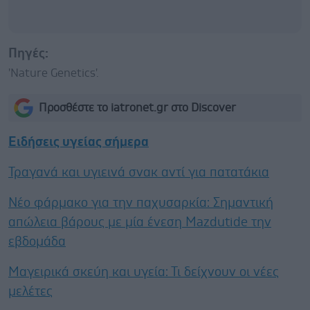
Πηγές:
'Nature Genetics'.
Προσθέστε το iatronet.gr στο Discover
Ειδήσεις υγείας σήμερα
Τραγανά και υγιεινά σνακ αντί για πατατάκια
Νέο φάρμακο για την παχυσαρκία: Σημαντική
απώλεια βάρους με μία ένεση Mazdutide την
εβδομάδα
Μαγειρικά σκεύη και υγεία: Τι δείχνουν οι νέες
μελέτες