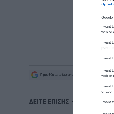
Πώς επηρε
Opted 
κολλαγόνο
Google 
Οι εθελον
δεκάδες οι
I want t
web or d
Αττικής
I want t
purpose
I want 
I want t
Προσθέστε το iatronet.gr στο Discover
web or d
s
I want t
or app.
ΔΕΙΤΕ ΕΠΙΣΗΣ
I want t
I want t