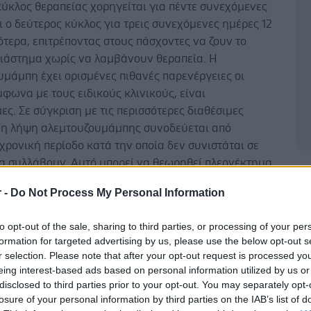
ύκλος θεραπείας χορηγείται για πέντε συνεχόμενες
ι ο δεύτερος κύκλος για τρεις συνεχόμενες ημέρες 12
τερα, επιτρέποντας στους πάσχοντες να ζουν το
διάστημα χωρίς να λαμβάνουν θεραπεία. Η
μάμπη έχει ορισμένες πιθανές παρενέργειες οι
μφωνα με τους ειδικούς κλινικούς, είναι
μες. Σε σύγκριση με τις περισσότερες διαθέσιμες
, η λήψη αλεμτουζουμάμπης συνοδεύεται από
χρονική περίοδο κατά την οποία δεν συνιστάται σε
να συλλάβουν. Αυτό μπορεί να θεωρηθεί πλεονέκτημα
Δ
σθενείς που σχεδιάζουν να αποκτήσουν μωρό.
r -
Do Not Process My Personal Information
ρια Carole Longson, Διευθύντρια του Κέντρου
to opt-out of the sale, sharing to third parties, or processing of your per
ς Τεχνολογίας Υγείας του Ινστιτούτοτ NICE, δήλωσε:
formation for targeted advertising by us, please use the below opt-out s
στην ευχάριστη θέση να μπορούμε να συνιστούμε τη
r selection. Please note that after your opt-out request is processed y
τουζουμάμπης σε ενήλικες ασθενείς με
eing interest-based ads based on personal information utilized by us or
ζουσα- διαλείπουσα σκλήρυνση κατά πλάκας. Μετά
disclosed to third parties prior to your opt-out. You may separately opt-
losure of your personal information by third parties on the IAB’s list of
α για περισσότερη πληροφόρηση από την ανεξάρτητη