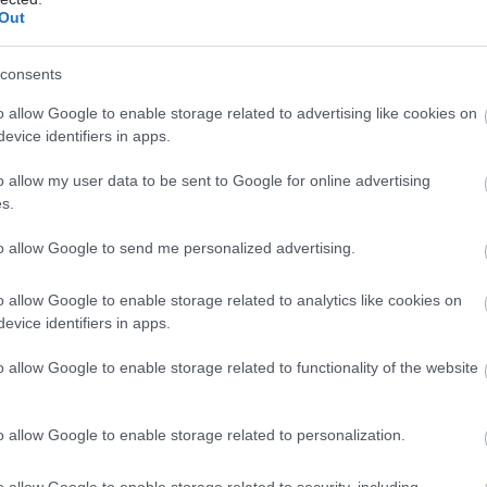
άζει τους μυς και τα οστά ένα συμπλήρωμα
Out
υ;
consents
τές του Ελληνικού Ερυθρού Σταυρού διέσωσαν
κόσιτα και άγρια ζώα στα πύρινα μέτωπα της Δ.
o allow Google to enable storage related to advertising like cookies on
evice identifiers in apps.
o allow my user data to be sent to Google for online advertising
s.
to allow Google to send me personalized advertising.
o allow Google to enable storage related to analytics like cookies on
evice identifiers in apps.
hares
o allow Google to enable storage related to functionality of the website
o allow Google to enable storage related to personalization.
o allow Google to enable storage related to security, including