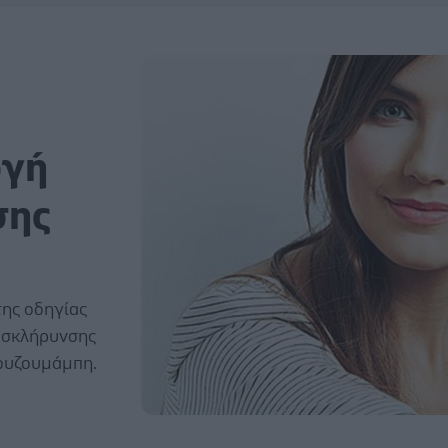
ογή
σης
της οδηγίας
ς σκλήρυνσης
τουζουμάμπη.