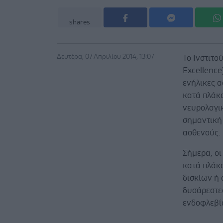
shares
Δευτέρα, 07 Απριλίου 2014, 13:07
Το Ινστιτο
Excellence
ενήλικες 
κατά πλάκα
νευρολογικ
σημαντική
ασθενούς.
Σήμερα, οι
κατά πλάκα
δισκίων ή 
δυσάρεστε
ενδοφλεβίω