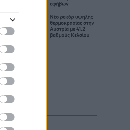
εφήβων
Νέο ρεκόρ υψηλής
θερμοκρασίας στην
Αυστρία με 41,2
βαθμούς Κελσίου