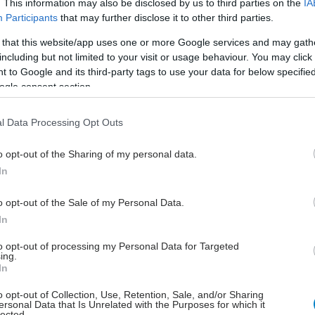
. This information may also be disclosed by us to third parties on the
IA
Αξιολόγησης, ο κατασκευαστής ήταν σε θέση να
Participants
that may further disclose it to other third parties.
ι περαιτέρω στοιχεία τα οποία οδήγησαν σε αυτή τη
 that this website/app uses one or more Google services and may gath
ταση. "
including but not limited to your visit or usage behaviour. You may click 
 to Google and its third-party tags to use your data for below specifi
ο Ινστιτούτο NICE εκδώσει την τελική οδηγία, οι
ogle consent section.
 Βρετανικού Συστήματος Υγείας (NHS) πρέπει να
αποφάσεις σε τοπικό επίπεδο σχετικά με τη
l Data Processing Opt Outs
ηση των ειδικών θεραπειών. Όταν το Ινστιτούτο
ηγία σχετικά με μια τεχνολογία τότε αντικαθίστανται
o opt-out of the Sharing of my personal data.
πικές συστάσεις σε όλη τη χώρα.
In
o opt-out of the Sale of my Personal Data.
έστε το iatronet.gr στο Discover
In
to opt-out of processing my Personal Data for Targeted
υγείας σήμερα
ing.
In
νώδεις νόσοι του εντέρου συνδέονται με αυξημένο
υχικών νόσων [μελέτη]
o opt-out of Collection, Use, Retention, Sale, and/or Sharing
ersonal Data that Is Unrelated with the Purposes for which it
lected.