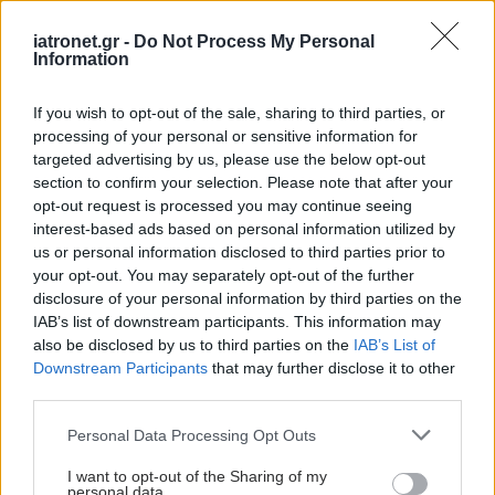
iatronet.gr -
Do Not Process My Personal
Information
Ποια διατροφική αλλαγή
θα μπορούσε να οδηγεί
If you wish to opt-out of the sale, sharing to third parties, or
σε μακροζωία
processing of your personal or sensitive information for
[επισκόπηση]
targeted advertising by us, please use the below opt-out
section to confirm your selection. Please note that after your
opt-out request is processed you may continue seeing
interest-based ads based on personal information utilized by
us or personal information disclosed to third parties prior to
your opt-out. You may separately opt-out of the further
ΔΕΙΤΕ ΕΠΙΣΗΣ
disclosure of your personal information by third parties on the
IAB’s list of downstream participants. This information may
also be disclosed by us to third parties on the
IAB’s List of
Downstream Participants
that may further disclose it to other
third parties.
Please note that this website/app uses one or more Google
Personal Data Processing Opt Outs
services and may gather and store information including but
not limited to your visit or usage behaviour. You may click to
I want to opt-out of the Sharing of my
personal data.