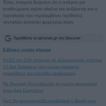
Τέλος, στοιχεία δείχνουν ότι η ανάγκη για
αναθεώρηση ισχίου ολοένα και αυξάνεται και η
τεχνολογία που περιλαμβάνει προθέσεις
τανταλίου αποτελεί φερέγγυα λύση.
Προσθέστε το iatronet.gr στο Discover
Ειδήσεις υγείας σήμερα
Ο CEO της GSK στοχεύει σε εξοικονόμηση κόστους
2,5 δισ. δολαρίων από ώριμα προϊόντα,
προμήθειες και αλυσίδα εφοδιασμού
Με Ιδιωτική Πρωτοβουλία το πρώτο φαρμακείο
στον Αγιο Ευστράτιο
Γιατί θα φωταγωγηθεί συμβολικά η Βουλή των