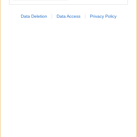
Data Deletion
Data Access
Privacy Policy
ΣΗΜΕΡΑ ΣΤΟ IATRONET.GR