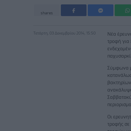
shares
Τετάρτη, 03 Δεκεμβρίου 2014, 15:50
Νέα έρευν
τροφή για
ενδεχομέν
παχυσαρκία
Σύμφωνα μ
κατανάλωσ
βακτηρίων 
ανακάλυψαν
Σαββατοκύ
περιορισμ
Οι ερευνη
τροφής σε 