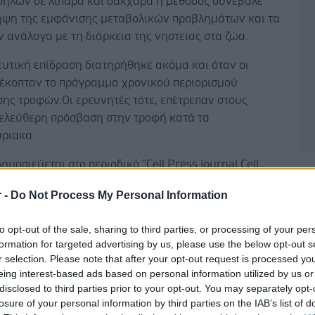
ηλών σε λιπαρά και σάκχαρα η μέθοδος συνέβαλε
ηψη της εμφάνισης μεταβολικών προβλημάτων και τα
 ανάλογα με τη διάρκεια της νηστείας στα ζώα.
υτική επίδραση διατηρήθηκε ακόμα και όταν οι
ιέκοπταν το πρόγραμμα χρονικού περιορισμού
ης τροφών.Οι ερευνητές τότε, επέτρεπαν στους
 ελεύθερη πρόσβαση στην τροφή κατά τα
ριακα.
ημοσιεύεται στο περιοδικό ''Cell Press journal Cell
Δ
.''
r -
Do Not Process My Personal Information
to opt-out of the sale, sharing to third parties, or processing of your per
formation for targeted advertising by us, please use the below opt-out s
r selection. Please note that after your opt-out request is processed y
eing interest-based ads based on personal information utilized by us or
disclosed to third parties prior to your opt-out. You may separately opt-
losure of your personal information by third parties on the IAB’s list of
journal Cell Metabolism.''