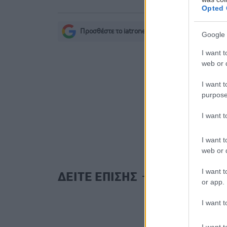
Opted 
Προσθέστε το iatronet.gr στο Discover
Google 
s
I want t
web or d
I want t
purpose
I want 
I want t
web or d
I want t
ΔΕΙΤΕ ΕΠΙΣΗΣ
or app.
I want t
I want t