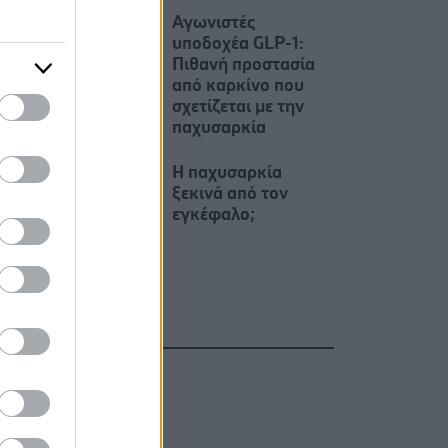
Αγωνιστές
υποδοχέα GLP-1:
Πιθανή προστασία
από καρκίνο που
σχετίζεται με την
παχυσαρκία
Η παχυσαρκία
ξεκινά από τον
εγκέφαλο;