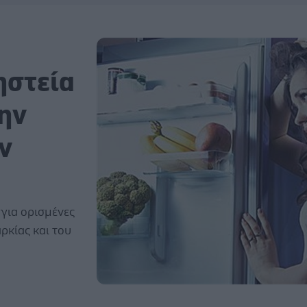
ηστεία
ην
ν
για ορισμένες
ρκίας και του