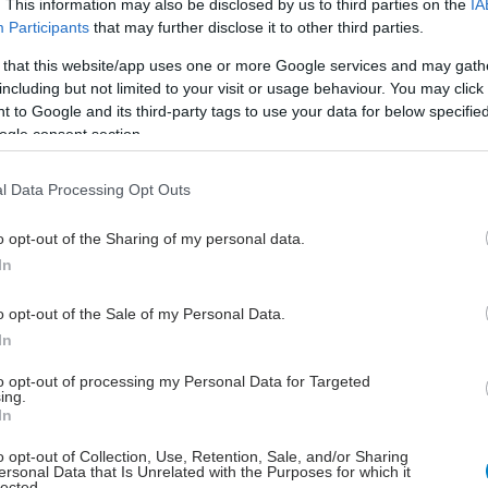
. This information may also be disclosed by us to third parties on the
IA
Participants
that may further disclose it to other third parties.
έστε το iatronet.gr στο Discover
 that this website/app uses one or more Google services and may gath
including but not limited to your visit or usage behaviour. You may click 
υγείας σήμερα
 to Google and its third-party tags to use your data for below specifi
ogle consent section.
ακχαρώδης διαβήτης και καλοκαίρι
ιπολικής διαταραχής
l Data Processing Opt Outs
άδης στη Ρόδο: ''Σε ενάμιση χρόνο, το νοσοκομείο θα
o opt-out of the Sharing of my personal data.
ούργιο''- 'Αμεσα μέτρα για την αντιμετώπιση των
In
λλείψεων προσωπικού
o opt-out of the Sale of my Personal Data.
In
to opt-out of processing my Personal Data for Targeted
ing.
In
o opt-out of Collection, Use, Retention, Sale, and/or Sharing
ersonal Data that Is Unrelated with the Purposes for which it
lected.