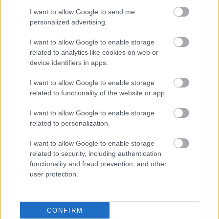
I want to allow Google to send me
personalized advertising.
Συνδυασμός κοιλιακής
παχυσαρκίας και
I want to allow Google to enable storage
ανεπάρκειας βιταμίνης D
related to analytics like cookies on web or
αυξάνει τον κίνδυνο
device identifiers in apps.
θνησιμότητας σε
ανθρώπους άνω των 50
I want to allow Google to enable storage
related to functionality of the website or app.
Καύσωνας,
I want to allow Google to enable storage
αντιδιαβητική αγωγή
related to personalization.
και ενέσιμες θεραπείες
για την παχυσαρκία
I want to allow Google to enable storage
related to security, including authentication
functionality and fraud prevention, and other
Ελληνική μελέτη: Η
user protection.
παχυσαρκία των γονέων
αρκεί για να
"προβλέψει" την
CONFIRM
παχυσαρκία των