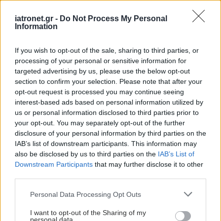
Προσθέστε το iatronet.gr στο Discover
iatronet.gr -
Do Not Process My Personal
Information
Ειδήσεις υγείας σήμερα
If you wish to opt-out of the sale, sharing to third parties, or
processing of your personal or sensitive information for
Νέο φάρμακο για την παχυσαρκία: Σημαντική
targeted advertising by us, please use the below opt-out
απώλεια βάρους με μία ένεση Mazdutide την
section to confirm your selection. Please note that after your
εβδομάδα
opt-out request is processed you may continue seeing
interest-based ads based on personal information utilized by
Μαγειρικά σκεύη και υγεία: Τι δείχνουν οι νέες
us or personal information disclosed to third parties prior to
your opt-out. You may separately opt-out of the further
μελέτες
disclosure of your personal information by third parties on the
IAB’s list of downstream participants. This information may
Φρούτα, σακχαρώδης διαβήτης και καλοκαίρι
also be disclosed by us to third parties on the
IAB’s List of
Downstream Participants
that may further disclose it to other
third parties.
Please note that this website/app uses one or more Google
#TAGS
Personal Data Processing Opt Outs
services and may gather and store information including but
Παχυσαρκία
not limited to your visit or usage behaviour. You may click to
I want to opt-out of the Sharing of my
personal data.