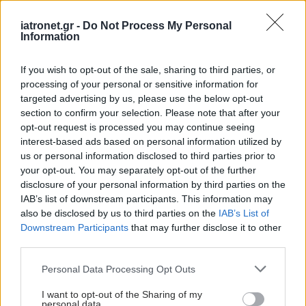
κρίση που αντιμετωπίζει η ειδικότητα της
iatronet.gr -
Do Not Process My Personal
Εσωτερικής Παθολογίας. Όπως τόνισε, η
Information
απαξίωση της ειδικότητας έχει οδηγήσει σε
If you wish to opt-out of the sale, sharing to third parties, or
δραματική μείωση των ειδικευομένων και σε
processing of your personal or sensitive information for
σημαντικές ελλείψεις νοσοκομειακών παθολόγων,
targeted advertising by us, please use the below opt-out
με περίπου 1.800–2.000 μόνιμους παθολόγους να
section to confirm your selection. Please note that after your
opt-out request is processed you may continue seeing
υπηρετούν σήμερα στο ΕΣΥ, αριθμό δυσανάλογο
interest-based ads based on personal information utilized by
προς τις αυξανόμενες ανάγκες του συστήματος. Η
us or personal information disclosed to third parties prior to
κρίση, ανέφερε, αποτυπώνεται στις χιλιάδες κενές
your opt-out. You may separately opt-out of the further
disclosure of your personal information by third parties on the
οργανικές θέσεις, στις άγονες προκηρύξεις, στην
IAB’s list of downstream participants. This information may
εφημεριακή υπερεξόντωση, στις υποχρεωτικές
also be disclosed by us to third parties on the
IAB’s List of
μετακινήσεις ιατρών, στην επαγγελματική
Downstream Participants
that may further disclose it to other
third parties.
εξουθένωση, στη μισθολογική απαξίωση και στη
συνεχιζόμενη φυγή νέων γιατρών στο εξωτερικό.
Please note that this website/app uses one or more Google
Personal Data Processing Opt Outs
services and may gather and store information including but
Η ομιλήτρια αφού αναφέρθηκε στα κυβερνητικά
not limited to your visit or usage behaviour. You may click to
I want to opt-out of the Sharing of my
μέτρα που έχουν ληφθεί, για το οικονομικό
personal data.