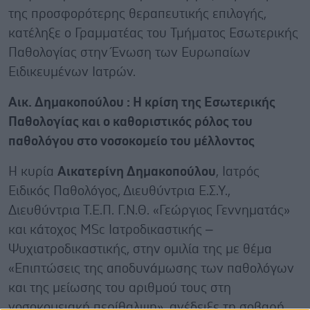
της προσφορότερης θεραπευτικής επιλογής,
κατέληξε ο Γραμματέας του Τμήματος Εσωτερικής
Παθολογίας στην Ένωση των Ευρωπαίων
Ειδικευμένων Ιατρών.
Αικ. Δημακοπούλου : Η κρίση της Εσωτερικής
Παθολογίας και ο καθοριστικός ρόλος του
παθολόγου στο νοσοκομείο του μέλλοντος
Η κυρία
Αικατερίνη Δημακοπούλου
, Ιατρός
Ειδικός Παθολόγος, Διευθύντρια Ε.Σ.Υ.,
Διευθύντρια Τ.Ε.Π. Γ.Ν.Θ. «Γεώργιος Γεννηματάς»
και κάτοχος MSc Ιατροδικαστικής –
Ψυχιατροδικαστικής, στην ομιλία της με θέμα
«Επιπτώσεις της αποδυνάμωσης των παθολόγων
και της μείωσης του αριθμού τους στη
νοσοκομειακή περίθαλψη», ανέδειξε τη σοβαρή