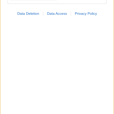
Data Deletion
Data Access
Privacy Policy
Στην ομιλία του με θέμα «Αξιολόγηση των
νεότερων φαρμάκων για την παχυσαρκία»,
ο Παθολόγος με εξειδίκευση στο Σακχαρώδη
Διαβήτη και Ταμίας της Πανελλήνιας Εταιρείας