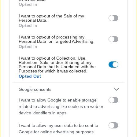
grant or deny consent to Google and its third-party tags to
Opted In
κίνητρο των 40.000 ευρώ για νέους
use your data for below specified purposes in below Google
consent section.
ειδικευόμενους, τις νέες προκηρύξεις θέσεων, την
I want to opt-out of the Sale of my
Personal Data.
αύξηση των θέσεων ειδίκευσης και το πρόγραμμα
Opted In
επαναπατρισμού παθολόγων, υπογράμμισε ότι η
I want to opt-out of processing my
απουσία παθολόγων από ένα νοσοκομείο
Personal Data for Targeted Advertising.
Opted In
συνεπάγεται αναστολή εισαγωγών στις
I want to opt-out of Collection, Use,
παθολογικές κλινικές, αυξημένες διακομιδές
Retention, Sale, and/or Sharing of my
Personal Data that Is Unrelated with the
ασθενών, υπερφόρτωση των γειτονικών
Purposes for which it was collected.
νοσοκομείων και καθυστερήσεις στη διάγνωση
Opted Out
και τη θεραπεία. Κλείνοντας, επισήμανε ότι,
Google consents
καθώς η πολυνοσηρότητα αποτελεί πλέον
I want to allow Google to enable storage
κυρίαρχη πρόκληση, ο παθολόγος καλείται να
related to advertising like cookies on web or
αναλάβει κεντρικό ρόλο στο νοσοκομείο του
device identifiers in apps.
μέλλοντος, συντονίζοντας διεπιστημονικές ομάδες
I want to allow my user data to be sent to
και διασφαλίζοντας ολιστική, ασφαλή και
Google for online advertising purposes.
αποτελεσματική φροντίδα για τους